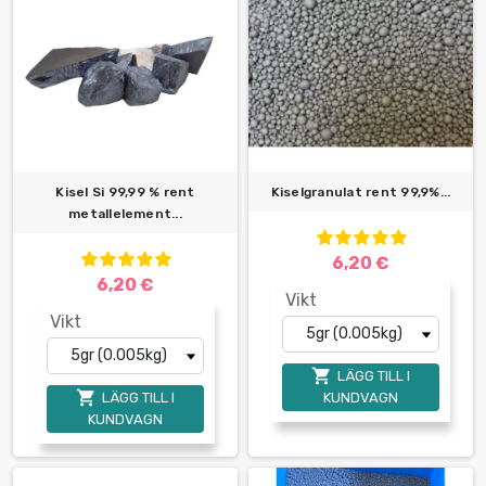
Kisel Si 99,99 % rent
Kiselgranulat rent 99,9%...
metallelement...
6,20 €
6,20 €
Vikt
Vikt

LÄGG TILL I

LÄGG TILL I
KUNDVAGN
KUNDVAGN