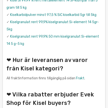
✓
Kisel Si 99,99 % rent metallelement 14 Si-klumpar från 5
gram till 5 kg
✓
Kiselkarbidpulver minst 97,5 % SiC kiselkarbid 5gr till 5kg
✓
Kiselgranulat rent 99,9% kiselgranulat Si-element 14 5gr-
5kg
✓
Kiselgranulat rent 99,9% 50 mm kiselgranulat Si-element
14 5 g–5 kg
❤ Hur är leveransen av varor
från Kisel kategori?
All fraktinformation finns tillgänglig på sidan
Frakt
.
❤ Vilka rabatter erbjuder Evek
Shop för Kisel buyers?