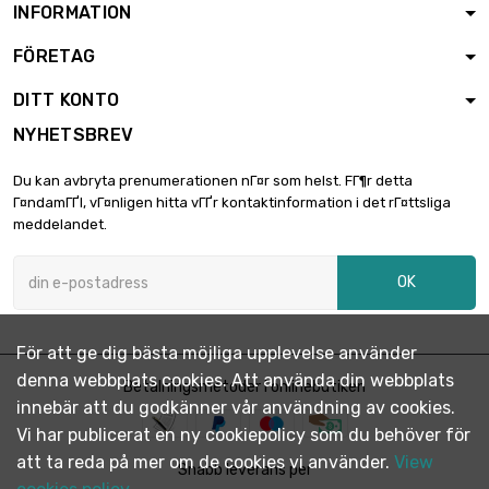
INFORMATION
FÖRETAG
DITT KONTO
NYHETSBREV
Du kan avbryta prenumerationen nГ¤r som helst. FГ¶r detta
Г¤ndamГҐl, vГ¤nligen hitta vГҐr kontaktinformation i det rГ¤ttsliga
meddelandet.
OK
För att ge dig bästa möjliga upplevelse använder
denna webbplats cookies. Att använda din webbplats
Betalningsmetoder i onlinebutiken
innebär att du godkänner vår användning av cookies.
Vi har publicerat en ny cookiepolicy som du behöver för
att ta reda på mer om de cookies vi använder.
View
Snabb leverans per