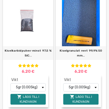
Kiselkarbidpulver minst 97,5 %
Kiselgranulat rent 99,9% 50
SiC...
mm...
6,20 €
6,20 €
Vikt
Vikt


LÄGG TILL I
LÄGG TILL I
KUNDVAGN
KUNDVAGN