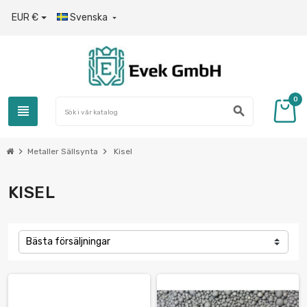
EUR €
Svenska

0
view_headline
search
chevron_right
chevron_right
Metaller Sällsynta
Kisel
KISEL
Bästa försäljningar