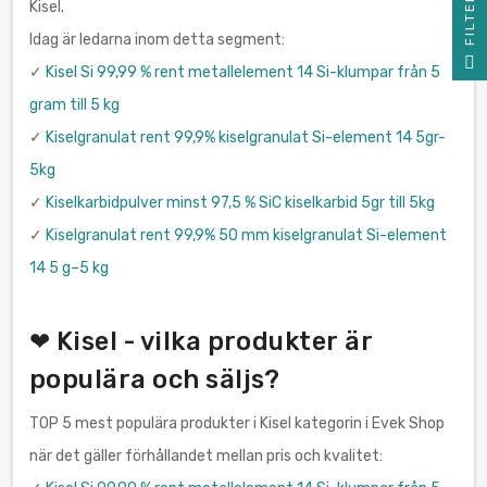
R
Kisel.
Idag är ledarna inom detta segment:
F
I
L
T
E
✓
Kisel Si 99,99 % rent metallelement 14 Si-klumpar från 5
gram till 5 kg
✓
Kiselgranulat rent 99,9% kiselgranulat Si-element 14 5gr-
5kg
✓
Kiselkarbidpulver minst 97,5 % SiC kiselkarbid 5gr till 5kg
✓
Kiselgranulat rent 99,9% 50 mm kiselgranulat Si-element
14 5 g–5 kg
❤ Kisel - vilka produkter är
populära och säljs?
TOP 5 mest populära produkter i Kisel kategorin i Evek Shop
när det gäller förhållandet mellan pris och kvalitet: