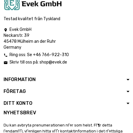
Testad kvalitet från Tyskland
Evek GmbH

Neckarstr. 39
45478 Mülheim an der Ruhr
Germany
Ring oss: Se +46 766-922-310

Skriv till oss på:
shop@evek.de

INFORMATION
FÖRETAG
DITT KONTO
NYHETSBREV
Du kan avbryta prenumerationen nГ¤r som helst. FГ¶r detta
Г¤ndamГҐl, vГ¤nligen hitta vГҐr kontaktinformation i det rГ¤ttsliga