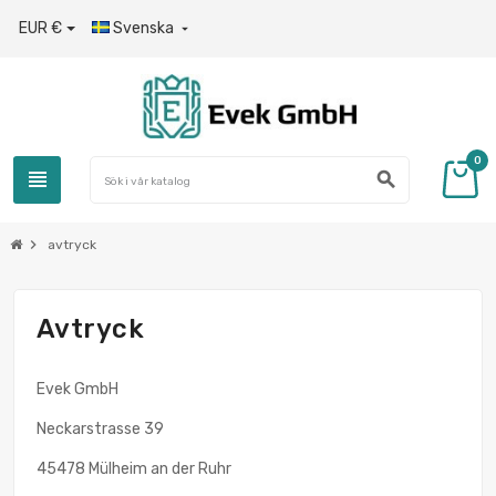
EUR €
Svenska

0
view_headline
search
chevron_right
avtryck
Avtryck
Evek GmbH
Neckarstrasse 39
45478 Mülheim an der Ruhr