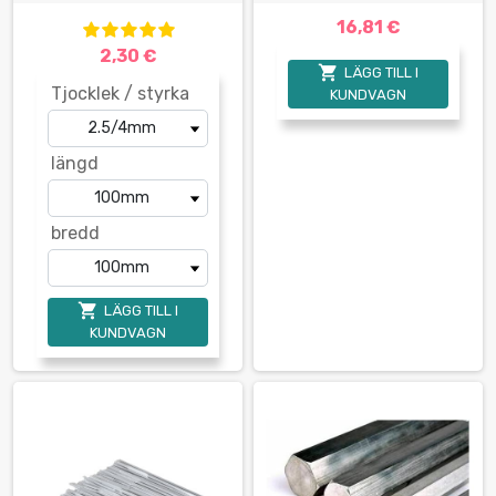
16,81 €
2,30 €

LÄGG TILL I
Tjocklek / styrka
KUNDVAGN
längd
bredd

LÄGG TILL I
KUNDVAGN