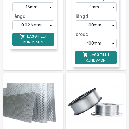
längd
längd
bredd

LÄGG TILL I
KUNDVAGN

LÄGG TILL I
KUNDVAGN