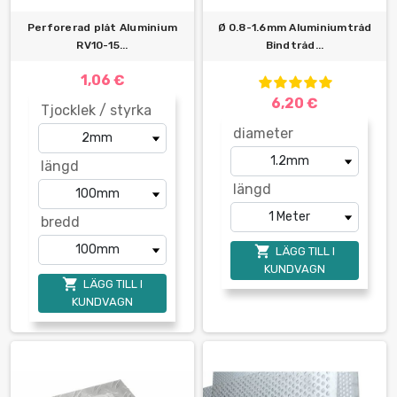
Perforerad plåt Aluminium
Ø 0.8-1.6mm Aluminiumtråd
RV10-15...
Bindtråd...
1,06 €
6,20 €
Tjocklek / styrka
diameter
längd
längd
bredd

LÄGG TILL I
KUNDVAGN

LÄGG TILL I
KUNDVAGN