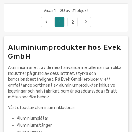
Visa r1 - 20 av 21 objekt
navigate_before
navigate_next
1
2
Aluminiumprodukter hos Evek
GmbH
Aluminium är ett av de mest använda metallerna inom olika
industrier på grund av dess lätthet, styrka och
korrosionsbeständighet. På Evek GmbH erbjuder vi ett
omfattande sortiment av aluminiumprodukter, inklusive
legeringar och halvfabrikat, som är skräddarsydda för att
möta specifika behov.
Vårt utbud av aluminium inkluderar:
Aluminiumplåtar
Aluminiumstänger