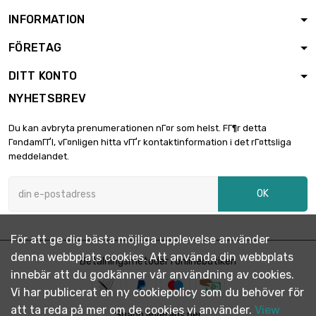
INFORMATION
FÖRETAG
DITT KONTO
NYHETSBREV
Du kan avbryta prenumerationen nГ¤r som helst. FГ¶r detta
Г¤ndamГҐl, vГ¤nligen hitta vГҐr kontaktinformation i det rГ¤ttsliga
meddelandet.
OK
För att ge dig bästa möjliga upplevelse använder
denna webbplats cookies. Att använda din webbplats
Betalningsmetoder i onlinebutiken
innebär att du godkänner vår användning av cookies.
Vi har publicerat en ny cookiepolicy som du behöver för
att ta reda på mer om de cookies vi använder.
View
Snabb leverans per