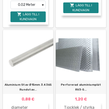

LÄGG TILL I
KUNDVAGN

LÄGG TILL I
KUNDVAGN
Aluminium Stav Ø15mm 3.4365
Perforerad aluminiumplåt
Rundstav...
RV3-5...
0,88 €
1,20 €
diameter
Tjocklek / styrka