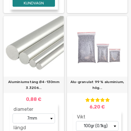
KUNDVAGN
Aluminiumstång Ø4-130mm
Alu-granulat 99 % aluminium,
3.3206...
hög...
0,88 €
6,20 €
diameter
Vikt
längd