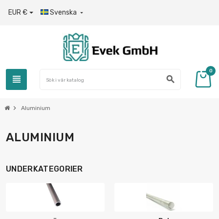
EUR €
Svenska

0
view_headline
search
chevron_right
Aluminium
ALUMINIUM
UNDERKATEGORIER