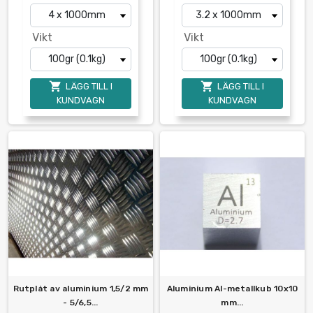
Vikt
Vikt


LÄGG TILL I
LÄGG TILL I
KUNDVAGN
KUNDVAGN
Rutplåt av aluminium 1,5/2 mm
Aluminium Al-metallkub 10x10
- 5/6,5...
mm...