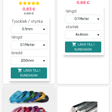
0,88 €
0,83 €
längd
0,88 €
Tjocklek / styrka
storlek
längd

LÄGG TILL I
KUNDVAGN
bredd

LÄGG TILL I
KUNDVAGN