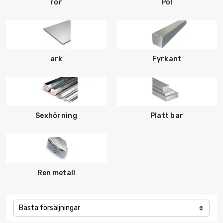
rör
Pol
ark
Fyrkant
Sexhörning
Platt bar
Ren metall
Bästa försäljningar