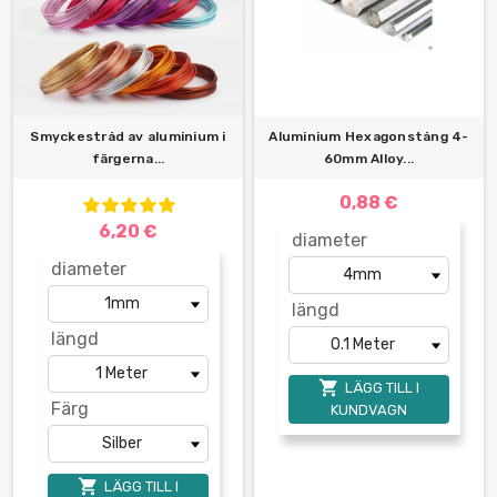
Smyckestråd av aluminium i
Aluminium Hexagonstång 4-
färgerna...
60mm Alloy...
0,88 €
6,20 €
diameter
diameter
längd
längd

LÄGG TILL I
Färg
KUNDVAGN

LÄGG TILL I