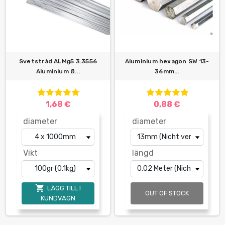
Svetstråd ALMg5 3.3556
Aluminium hexagon SW 13-
Aluminium Ø...
36mm...
1,68 €
0,88 €
diameter
diameter
Vikt
längd

LÄGG TILL I
OUT OF STOCK
KUNDVAGN