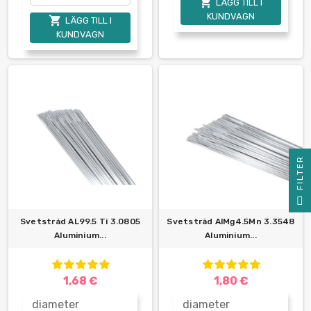

LÄGG TILL I
KUNDVAGN

LÄGG TILL I
KUNDVAGN
R
F
I
L
T
E
Svetstråd AL99.5 Ti 3.0805
Svetstråd AlMg4.5Mn 3.3548
Aluminium...
Aluminium...
1,68 €
1,80 €
diameter
diameter