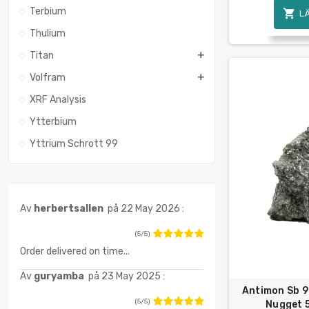
Terbium

L
Thulium
Titan
Volfram
XRF Analysis
Ytterbium
Yttrium Schrott 99
Av
herbertsallen
på 22 May 2026 :
(5/5)
Order delivered on time...
Av
guryamba
på 23 May 2025 :
Antimon Sb 9
(5/5)
Nugget 5