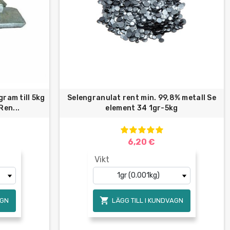
ram till 5kg
Selengranulat rent min. 99,8% metall Se
en...
element 34 1gr-5kg
6,20 €
Vikt

AGN
LÄGG TILL I KUNDVAGN