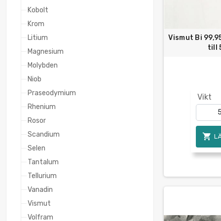
Kobolt
Krom
Litium
Vismut Bi 99,9
till
Magnesium
Molybden
Niob
Praseodymium
Vikt
Rhenium
Rosor
Scandium

L
Selen
Tantalum
Tellurium
Vanadin
Vismut
Volfram