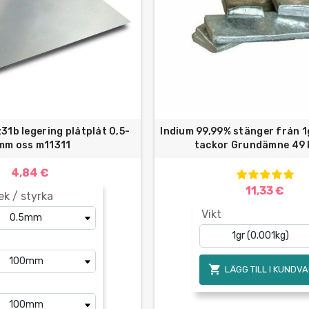
1b legering plåtplåt 0,5-
Indium 99,99% stänger från 1g
mm oss m11311
tackor Grundämne 49 R
4,84 €
11,33 €
ek / styrka
Vikt

LÄGG TILL I KUNDV