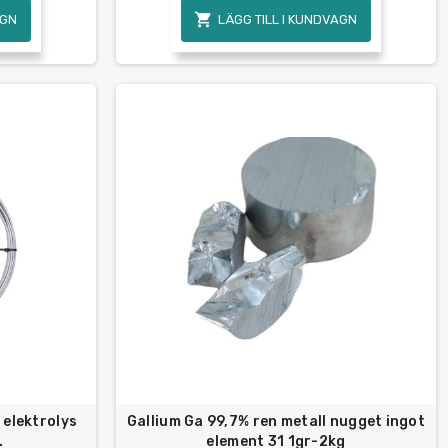

AGN
LÄGG TILL I KUNDVAGN
 elektrolys
Gallium Ga 99,7% ren metall nugget ingot
.
element 31 1gr-2kg