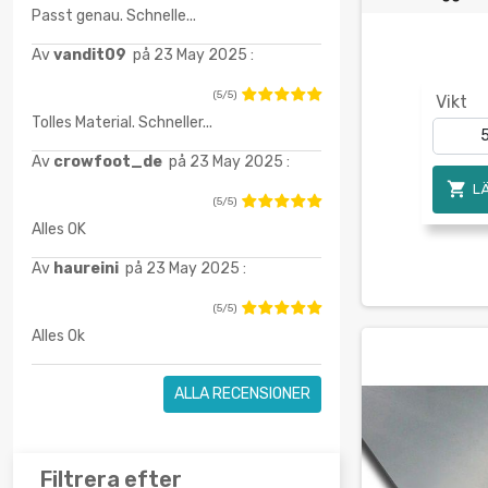
Passt genau. Schnelle...
Av
vandit09
på 23 May 2025 :
(5/5)
Vikt
Tolles Material. Schneller...
Av
crowfoot_de
på 23 May 2025 :

L
(5/5)
Alles OK
Av
haureini
på 23 May 2025 :
(5/5)
Alles Ok
ALLA RECENSIONER
Filtrera efter