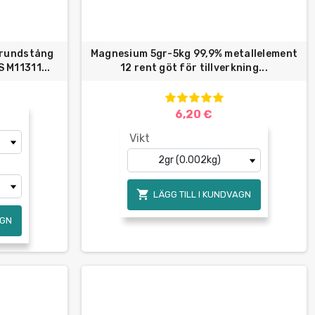
 rundstång
Magnesium 5gr-5kg 99,9% metallelement
M11311...
12 rent göt för tillverkning...
6,20 €
Vikt

LÄGG TILL I KUNDVAGN
AGN