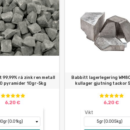
t 99,99% rå zink ren metall
Babbitt lagerlegering WM80
30 pyramider 10gr-5kg
kullager gjutning tackor
6,20 €
6,20 €
Vikt