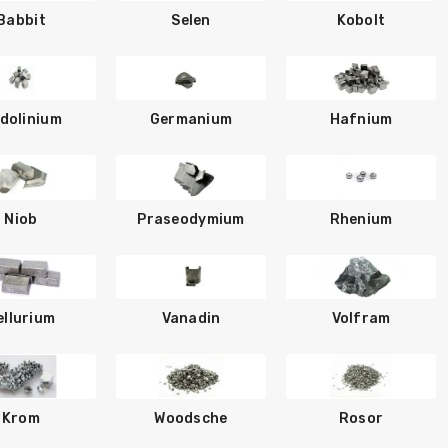
Babbit
Selen
Kobolt
dolinium
Germanium
Hafnium
Niob
Praseodymium
Rhenium
ellurium
Vanadin
Volfram
Krom
Woodsche
Rosor