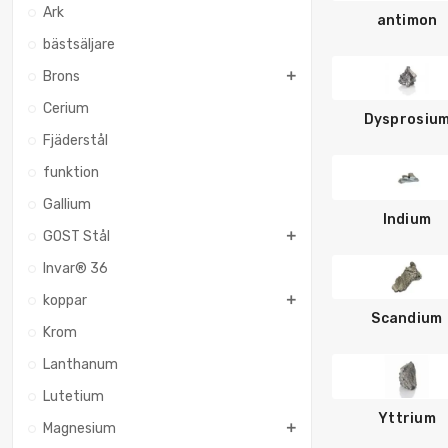
Ark
antimon
bästsäljare
Brons
Cerium
Dysprosiu
Fjäderstål
funktion
Gallium
Indium
GOST Stål
Invar® 36
koppar
Scandium
Krom
Lanthanum
Lutetium
Yttrium
Magnesium