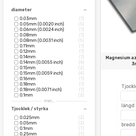
diameter
0.03mm
1
0.05mm (0.0020 inch)
5
0.06mm (0.0024 inch)
1
0.08mm
1
0.08mm (0.0031 inch)
5
0.11mm
1
0.12mm
1
0.14mm
1
Magnesium az3
0.14mm (0.0055 inch)
4
3
0.15mm
2
0.15mm (0.0059 inch)
4
0.16mm
1
0.18mm
1
Tjockl
0.18mm (0.0071 inch)
1
0.1mm
2
mer...
längd
Tjocklek / styrka
0.025mm
2
0.05mm
3
bredd
0.1mm
7
0.25mm
7