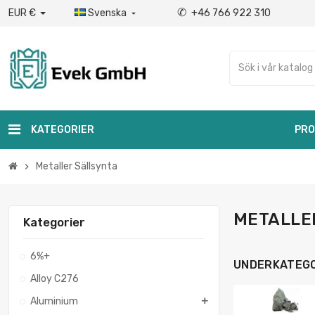
✆
EUR €
Svenska
+46 766 922 310

KATEGORIER
PRO
Metaller Sällsynta
chevron_right
METALLE
Kategorier
6%+
UNDERKATEGO
Alloy C276
Aluminium