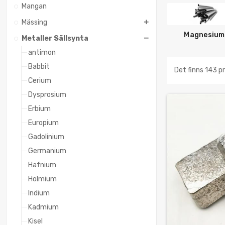
Mangan
Mässing
Magnesium
Metaller Sällsynta
antimon
Babbit
Det finns 143 p
Cerium
Dysprosium
Erbium
Europium
Gadolinium
Germanium
Hafnium
Holmium
Indium
Kadmium
Kisel