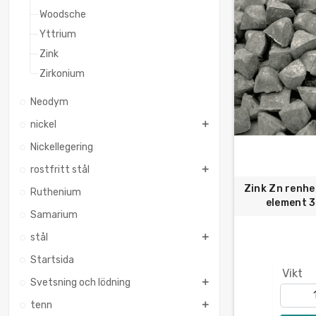
Woodsche
Yttrium
Zink
Zirkonium
Neodym
nickel
Nickellegering
rostfritt stål
Zink Zn renhe
Ruthenium
element 
Samarium
stål
Startsida
Vikt
Svetsning och lödning
tenn