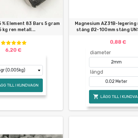
5 % Element 83 Bars 5 gram
Magnesium AZ31B-legering
 5 kg ren metall...
stång Ø2-100mm stång UNS 
0,88 €
6,20 €
diameter
längd
ÄGG TILL I KUNDVAGN

LÄGG TILL I KUNDV