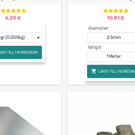
6,20 €
10,81 €
diameter
längd
ÄGG TILL I KUNDVAGN

LÄGG TILL I KUNDV