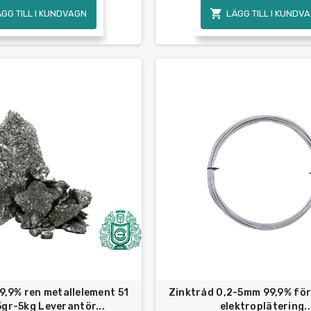

ÄGG TILL I KUNDVAGN
LÄGG TILL I KUNDV
9,9% ren metallelement 51
Zinktråd 0,2-5mm 99,9% för
gr-5kg Leverantör...
elektroplätering..