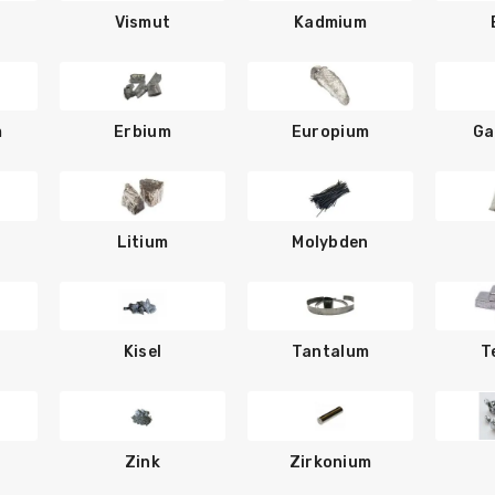
Vismut
Kadmium
m
Erbium
Europium
Ga
Litium
Molybden
Kisel
Tantalum
T
Zink
Zirkonium