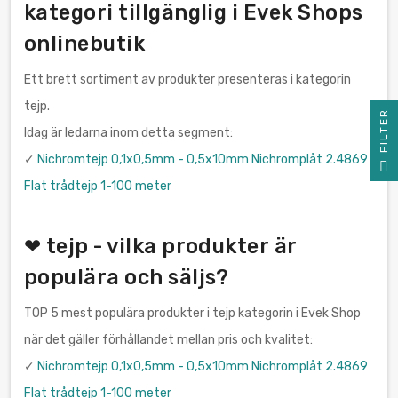
kategori tillgänglig i Evek Shops
onlinebutik
Ett brett sortiment av produkter presenteras i kategorin
tejp.
R
Idag är ledarna inom detta segment:
✓
Nichromtejp 0,1x0,5mm - 0,5x10mm Nichromplåt 2.4869
F
I
L
T
E
Flat trådtejp 1-100 meter
❤ tejp - vilka produkter är
populära och säljs?
TOP 5 mest populära produkter i tejp kategorin i Evek Shop
när det gäller förhållandet mellan pris och kvalitet:
✓
Nichromtejp 0,1x0,5mm - 0,5x10mm Nichromplåt 2.4869
Flat trådtejp 1-100 meter