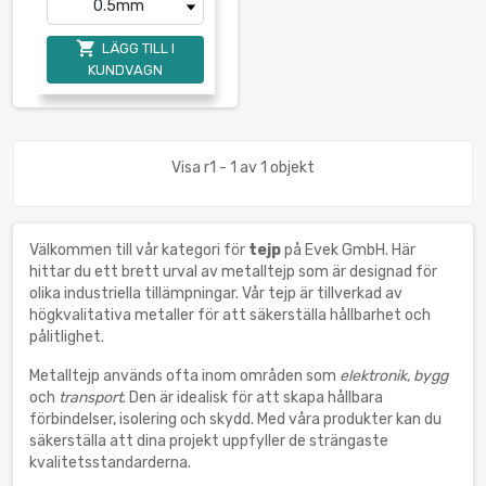

LÄGG TILL I
KUNDVAGN
Visa r1 - 1 av 1 objekt
Välkommen till vår kategori för
tejp
på Evek GmbH. Här
hittar du ett brett urval av metalltejp som är designad för
olika industriella tillämpningar. Vår tejp är tillverkad av
högkvalitativa metaller för att säkerställa hållbarhet och
pålitlighet.
Metalltejp används ofta inom områden som
elektronik, bygg
och
transport
. Den är idealisk för att skapa hållbara
förbindelser, isolering och skydd. Med våra produkter kan du
säkerställa att dina projekt uppfyller de strängaste
kvalitetsstandarderna.