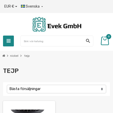
EUR €
Svenska

0
view_headline
search
chevron_right
chevron_right
nickel
tejp
TEJP
Bästa försäljningar