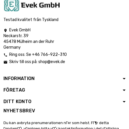
Testad kvalitet från Tyskland
Evek GmbH

Neckarstr. 39
45478 Mülheim an der Ruhr
Germany
Ring oss: Se +46 766-922-310

Skriv till oss på:
shop@evek.de

INFORMATION
FÖRETAG
DITT KONTO
NYHETSBREV
Du kan avbryta prenumerationen nГ¤r som helst. FГ¶r detta
Г¤ndamГҐl, vГ¤nligen hitta vГҐr kontaktinformation i det rГ¤ttsliga