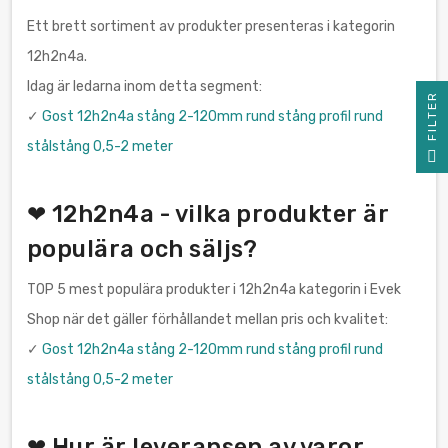
Ett brett sortiment av produkter presenteras i kategorin
12h2n4a.
Idag är ledarna inom detta segment:
R
✓
Gost 12h2n4a stång 2-120mm rund stång profil rund
stålstång 0,5-2 meter
F
I
L
T
E
❤ 12h2n4a - vilka produkter är
populära och säljs?
TOP 5 mest populära produkter i 12h2n4a kategorin i Evek
Shop när det gäller förhållandet mellan pris och kvalitet:
✓
Gost 12h2n4a stång 2-120mm rund stång profil rund
stålstång 0,5-2 meter
❤ Hur är leveransen av varor