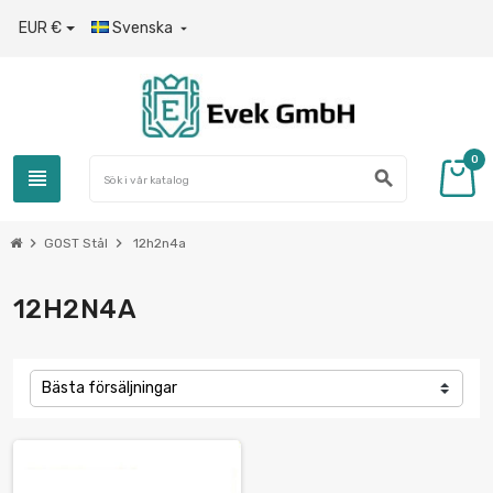
EUR €
Svenska

0
view_headline
search
chevron_right
chevron_right
GOST Stål
12h2n4a
12H2N4A
Bästa försäljningar