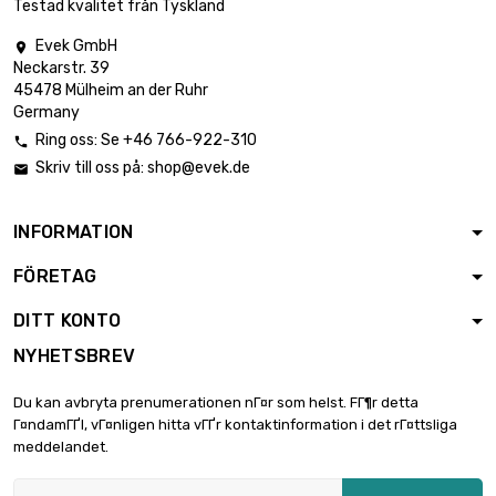
Testad kvalitet från Tyskland
Evek GmbH

Neckarstr. 39
45478 Mülheim an der Ruhr
Germany
Ring oss: Se +46 766-922-310

Skriv till oss på:
shop@evek.de

INFORMATION
FÖRETAG
DITT KONTO
NYHETSBREV
Du kan avbryta prenumerationen nГ¤r som helst. FГ¶r detta
Г¤ndamГҐl, vГ¤nligen hitta vГҐr kontaktinformation i det rГ¤ttsliga
meddelandet.