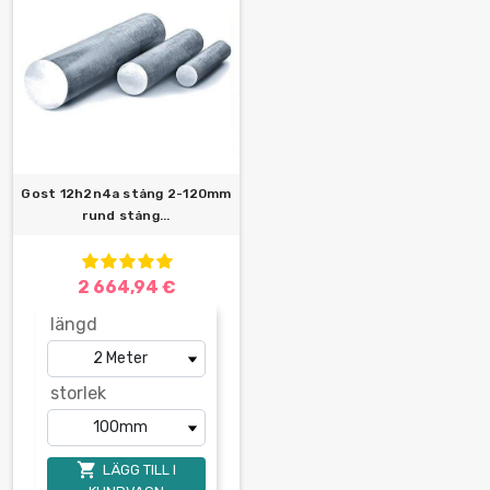
Gost 12h2n4a stång 2-120mm
rund stång...
2 664,94 €
längd
storlek

LÄGG TILL I