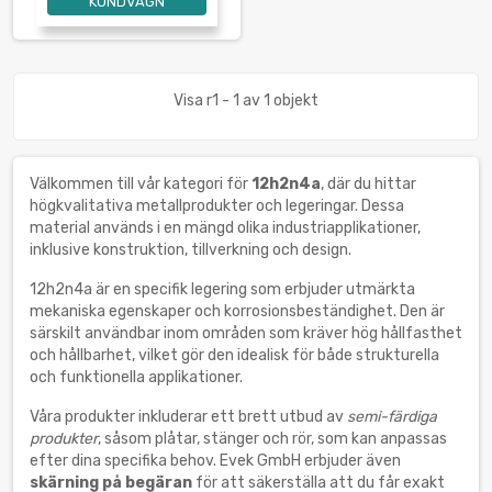
KUNDVAGN
Visa r1 - 1 av 1 objekt
Välkommen till vår kategori för
12h2n4a
, där du hittar
högkvalitativa metallprodukter och legeringar. Dessa
material används i en mängd olika industriapplikationer,
inklusive konstruktion, tillverkning och design.
12h2n4a är en specifik legering som erbjuder utmärkta
mekaniska egenskaper och korrosionsbeständighet. Den är
särskilt användbar inom områden som kräver hög hållfasthet
och hållbarhet, vilket gör den idealisk för både strukturella
och funktionella applikationer.
Våra produkter inkluderar ett brett utbud av
semi-färdiga
produkter
, såsom plåtar, stänger och rör, som kan anpassas
efter dina specifika behov. Evek GmbH erbjuder även
skärning på begäran
för att säkerställa att du får exakt