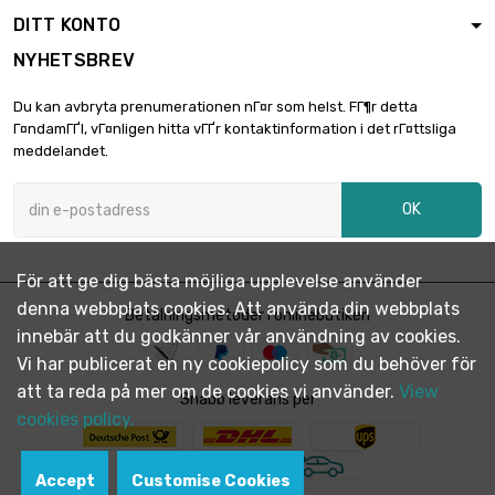
DITT KONTO
NYHETSBREV
Du kan avbryta prenumerationen nГ¤r som helst. FГ¶r detta
Г¤ndamГҐl, vГ¤nligen hitta vГҐr kontaktinformation i det rГ¤ttsliga
meddelandet.
OK
För att ge dig bästa möjliga upplevelse använder
denna webbplats cookies. Att använda din webbplats
Betalningsmetoder i onlinebutiken
innebär att du godkänner vår användning av cookies.
Vi har publicerat en ny cookiepolicy som du behöver för
att ta reda på mer om de cookies vi använder.
View
Snabb leverans per
cookies policy.
Accept
Customise Cookies