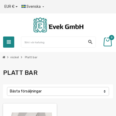
EUR €
Svenska

0
view_headline
search
chevron_right
chevron_right
nickel
Platt bar
PLATT BAR
Bästa försäljningar