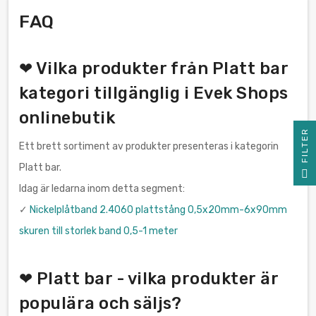
FAQ
❤ Vilka produkter från Platt bar
kategori tillgänglig i Evek Shops
onlinebutik
R
Ett brett sortiment av produkter presenteras i kategorin
Platt bar.
F
I
L
T
E
Idag är ledarna inom detta segment:
✓
Nickelplåtband 2.4060 plattstång 0,5x20mm-6x90mm
skuren till storlek band 0,5-1 meter
❤ Platt bar - vilka produkter är
populära och säljs?