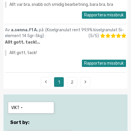
Allt var bra, snabb och smidig bearbetning, bara bra. bra
Rapportera missbruk
Av
a.senna.f1 A.
på (
Kiselgranulat rent 99,9% kiselgranulat Si-
element 14 5gr-5kg
) :
(
5
/
5
)
Allt gott, tack!...
Allt gott, tack!
Rapportera missbruk


1
2
VIKT

Sort by: