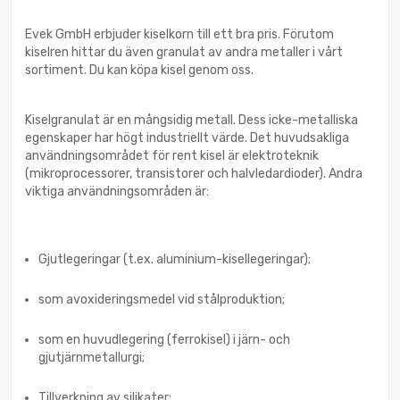
Evek GmbH erbjuder kiselkorn till ett bra pris. Förutom
kiselren hittar du även granulat av andra metaller i vårt
sortiment. Du kan köpa kisel genom oss.
Kiselgranulat är en mångsidig metall. Dess icke-metalliska
egenskaper har högt industriellt värde. Det huvudsakliga
användningsområdet för rent kisel är elektroteknik
(mikroprocessorer, transistorer och halvledardioder). Andra
viktiga användningsområden är:
Gjutlegeringar (t.ex. aluminium-kisellegeringar);
som avoxideringsmedel vid stålproduktion;
som en huvudlegering (ferrokisel) i järn- och
gjutjärnmetallurgi;
Tillverkning av silikater;