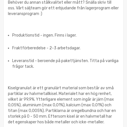
Behöver du annan stålkvalitet eller mått? Snälla skriv till
oss. Vårt säljteam gör ett erbjudande från lagerprogram eller
leveransprogram :)
Produktionstid - ingen. Finns i lager.
Fraktförberedelse - 2-3 arbetsdagar.
Leveranstid - beroende på pakettjänsten. Titta på vanliga
frågor tack.
Kiselgranulat är ett granulärt material som består av små
partiklar av halvmetallkisel. Materialet har en hög renhet,
vilket är 99,9%. Ytterligare element som ingår är järn (max
0,05%), aluminium (max 0,01%), kalcium (max 0,01%) och
titan (max 0,005%). Partiklarna är oregelbundna och har en
storlek på 0 - 50 mm. Eftersom kisel är en halvmetall har
det egenskaper hos både metaller och icke-metaller.