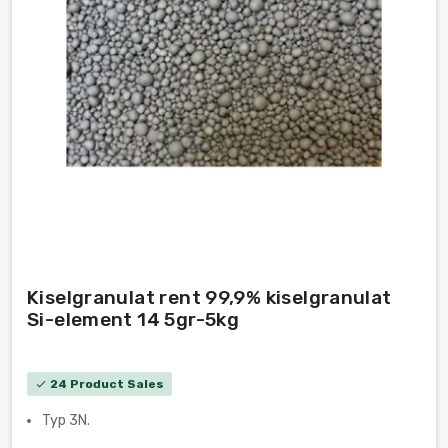
Kiselgranulat rent 99,9% kiselgranulat
Si-element 14 5gr-5kg
24 Product Sales
check
Typ 3N.