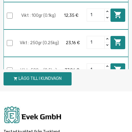

Vikt : 100gr (0.1kg)
12,35 €

Vikt : 250gr (0.25kg)
23,16 €

Vikt : 500gr (0.5kg)
37,06 €
LÄGG TILL I KUNDVAGN


Vikt : 1000gr (1kg)
61,76 €

Vikt : 2000gr (2kg)
123,53 €
Testad kvalitet från Tyskland