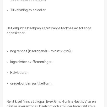
Tillverkning av solceller.
Det erbjudna kiselgranulatet kännetecknas av följande
egenskaper:
hög renhet (kiselinnehåll - minst 99,9%);
låga nivåer av föroreningar;
Halvledare;
oregelbunden partikelform.
Rent kisel finns att köpa i Evek GmbH online-butik. Vi är en
pålitlig leverantör av kiselkorn och erbjuder högkvalitativa