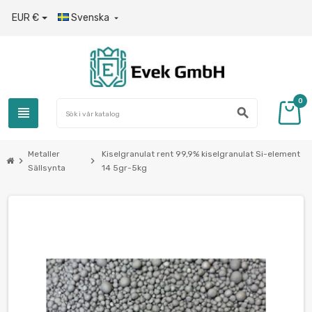
EUR €
Svenska

0
view_headline
search
Metaller
Kiselgranulat rent 99,9% kiselgranulat Si-element
chevron_right
chevron_right
Sällsynta
14 5gr-5kg