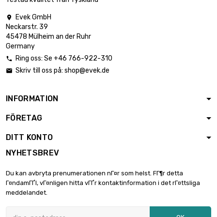
Evek GmbH

Neckarstr. 39

Vikt : 5000gr (5kg)
296,48 €
45478 Mülheim an der Ruhr
Germany
Ring oss: Se +46 766-922-310

Skriv till oss på:
shop@evek.de

INFORMATION
FÖRETAG
DITT KONTO
NYHETSBREV
Du kan avbryta prenumerationen nГ¤r som helst. FГ¶r detta
Г¤ndamГҐl, vГ¤nligen hitta vГҐr kontaktinformation i det rГ¤ttsliga
meddelandet.