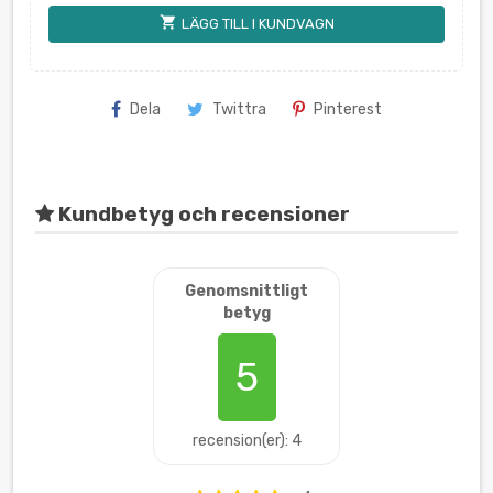
shopping_cart
LÄGG TILL I KUNDVAGN
Dela
Twittra
Pinterest
Kundbetyg och recensioner
Genomsnittligt
betyg
5
recension(er): 4