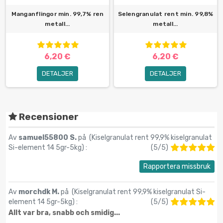
Manganflingor min. 99,7% ren
Selengranulat rent min. 99,8%
metall...
metall...
6,20 €
6,20 €
DETALJER
DETALJER
Recensioner
Av
samuel55800 S.
på (
Kiselgranulat rent 99,9% kiselgranulat
Si-element 14 5gr-5kg
) :
(
5
/
5
)
Rapportera missbruk
Av
morchdk M.
på (
Kiselgranulat rent 99,9% kiselgranulat Si-
element 14 5gr-5kg
) :
(
5
/
5
)
Allt var bra, snabb och smidig...