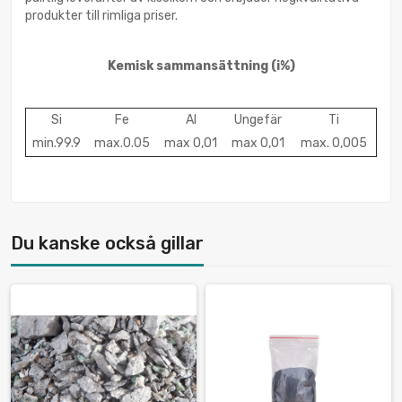
produkter till rimliga priser.
Kemisk sammansättning
(i%)
Si
Fe
Al
Ungefär
Ti
min.99.9
max.0.05
max 0,01
max 0,01
max. 0,005
Du kanske också gillar