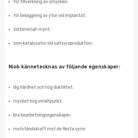
för tillverkning av smycken;
för beläggning av ytor vid implantat;
vid bimetall-mynt;
som katalysator vid saltsyraproduktion.
Niob kännetecknas av följande egenskaper:
låg hårdhet och hög duktilitet;
mycket hög smältpunkt;
bra bearbetningsegenskaper;
motståndskraft mot de flesta syror;