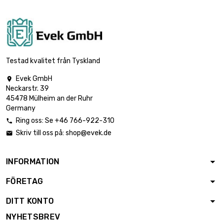

Vikt : 1 000gr (1kg)
926,48 €
Testad kvalitet från Tyskland
Evek GmbH

Neckarstr. 39
45478 Mülheim an der Ruhr
Germany
Ring oss: Se +46 766-922-310

Skriv till oss på:
shop@evek.de

INFORMATION
FÖRETAG
DITT KONTO
NYHETSBREV