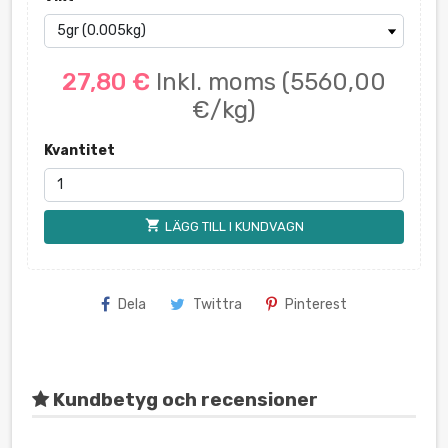
27,80 €
Inkl. moms
(5560,00
€/kg)
Kvantitet
shopping_cart
LÄGG TILL I KUNDVAGN
Dela
Twittra
Pinterest
Kundbetyg och recensioner