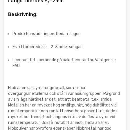
Längdtolerans +/-2mm
Beskrivning:
Produktionstid - ingen. Redan i lager.
Fraktförberedelse - 2-3 arbetsdagar.
Leveranstid - beroende på paketleverantör. Vänligen se
FAQ.
Niob är en sällsynt tungmetall, som tillhör
övergångsmetallerna och står i vanadiumgruppen. På grund
av sin låga hårdhet är det lätt att bearbeta, t.ex. smida.
Metallen har en mycket hög smältpunkt, hög duktilitet vid
rumstemperatur och kan lätt absorbera gaser. I luft är det
mycket beständigt och angrips inte av de flesta syror vid
rumstemperatur. Också instabilt är niob i heta alkalier.
Niobpulver har pyrofora egenskaper. Niobmetall har god