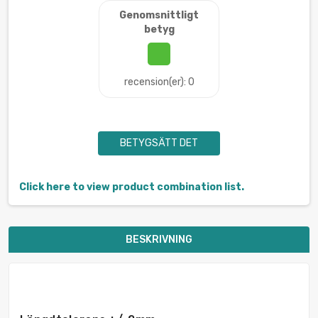
Genomsnittligt
betyg
recension(er): 0
BETYGSÄTT DET
Click here to view product combination list.
BESKRIVNING