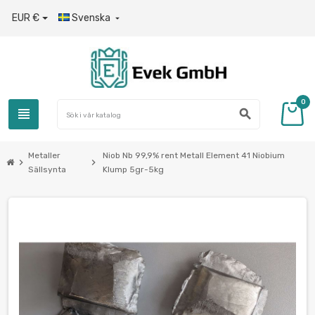
EUR €
Svenska

0
view_headline
search
Metaller
Niob Nb 99,9% rent Metall Element 41 Niobium
chevron_right
chevron_right
Sällsynta
Klump 5gr-5kg