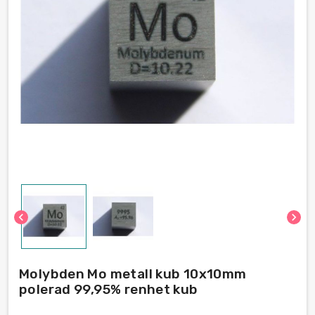
chevron_left
chevron_right
Molybden Mo metall kub 10x10mm
polerad 99,95% renhet kub