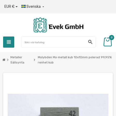
EUR €
Svenska

0
view_headline
search
Metaller
Molybden Mo metall kub 10x10mm polerad 99,95%
chevron_right
chevron_right
Sällsynta
renhet kub