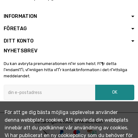
INFORMATION
FÖRETAG
DITT KONTO
NYHETSBREV
Du kan avbryta prenumerationen nГ¤r som helst. FГ¶r detta
Г¤ndamГҐl, vГ¤nligen hitta vГҐr kontaktinformation i det rГ¤ttsliga
meddelandet.
OK
För att ge dig bästa möjliga upplevelse använder
denna webbplats cookies. Att använda din webbplats
Betalningsmetoder i onlinebutiken
innebär att du godkänner vår användning av cookies.
Vi har publicerat en ny cookiepolicy som du behöver för