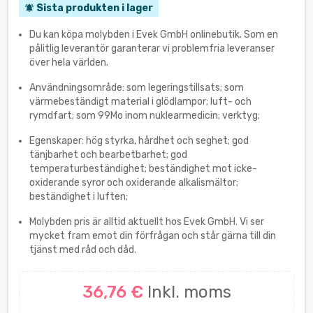
Sista produkten i lager
notifications_active
Du kan köpa molybden i Evek GmbH onlinebutik. Som en
pålitlig leverantör garanterar vi problemfria leveranser
över hela världen.
Användningsområde: som legeringstillsats; som
värmebeständigt material i glödlampor; luft- och
rymdfart; som 99Mo inom nuklearmedicin; verktyg;
Egenskaper: hög styrka, hårdhet och seghet; god
tänjbarhet och bearbetbarhet; god
temperaturbeständighet; beständighet mot icke-
oxiderande syror och oxiderande alkalismältor;
beständighet i luften;
Molybden pris är alltid aktuellt hos Evek GmbH. Vi ser
mycket fram emot din förfrågan och står gärna till din
tjänst med råd och dåd.
36,76 €
Inkl. moms