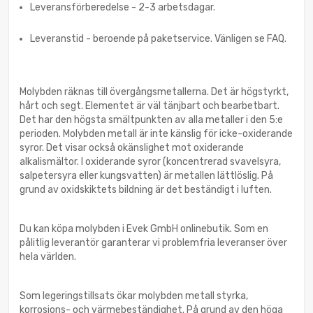
Leveransförberedelse - 2-3 arbetsdagar.
Leveranstid - beroende på paketservice. Vänligen se FAQ.
Molybden räknas till övergångsmetallerna. Det är högstyrkt,
hårt och segt. Elementet är väl tänjbart och bearbetbart.
Det har den högsta smältpunkten av alla metaller i den 5:e
perioden. Molybden metall är inte känslig för icke-oxiderande
syror. Det visar också okänslighet mot oxiderande
alkalismältor. I oxiderande syror (koncentrerad svavelsyra,
salpetersyra eller kungsvatten) är metallen lättlöslig. På
grund av oxidskiktets bildning är det beständigt i luften.
Du kan köpa molybden i Evek GmbH onlinebutik. Som en
pålitlig leverantör garanterar vi problemfria leveranser över
hela världen.
Som legeringstillsats ökar molybden metall styrka,
korrosions- och värmebeständighet. På grund av den höga