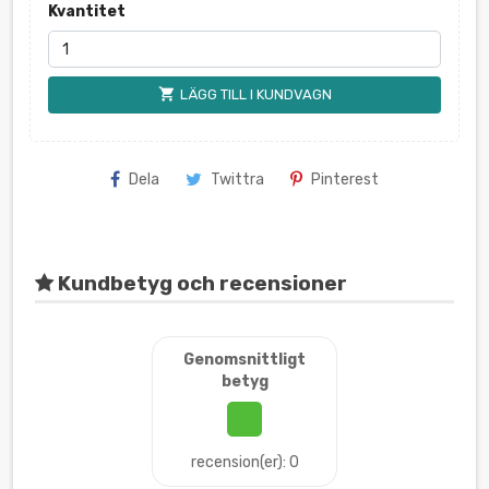
Kvantitet
shopping_cart
LÄGG TILL I KUNDVAGN
Dela
Twittra
Pinterest
Kundbetyg och recensioner
Genomsnittligt
betyg
recension(er): 0