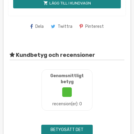
shopping_cart
LÄGG TILL I KUNDVAGN
Dela
Twittra
Pinterest
Kundbetyg och recensioner
Genomsnittligt
betyg
recension(er): 0
BETYGSÄTT DET