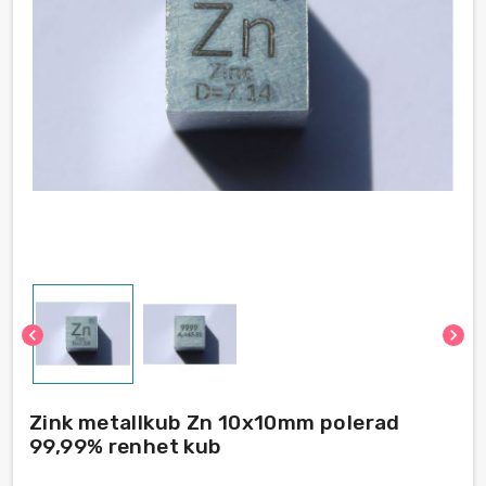
chevron_left
chevron_right
Zink metallkub Zn 10x10mm polerad
99,99% renhet kub