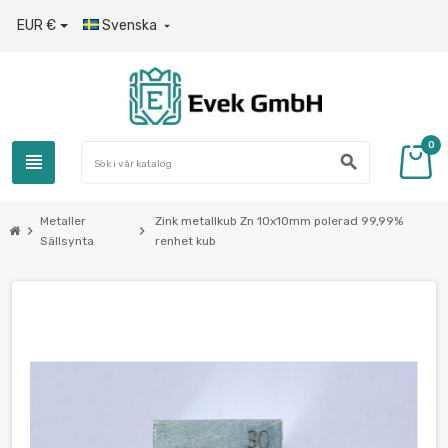
EUR €
Svenska

0
view_headline
search
Metaller
Zink metallkub Zn 10x10mm polerad 99,99%
chevron_right
chevron_right
Sällsynta
renhet kub