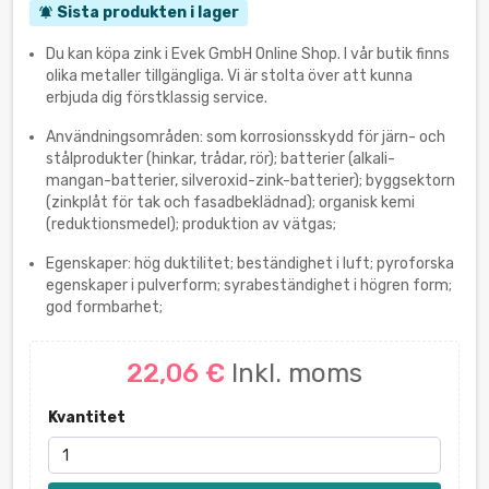
Sista produkten i lager
notifications_active
Du kan köpa zink i Evek GmbH Online Shop. I vår butik finns
olika metaller tillgängliga. Vi är stolta över att kunna
erbjuda dig förstklassig service.
Användningsområden: som korrosionsskydd för järn- och
stålprodukter (hinkar, trådar, rör); batterier (alkali-
mangan-batterier, silveroxid-zink-batterier); byggsektorn
(zinkplåt för tak och fasadbeklädnad); organisk kemi
(reduktionsmedel); produktion av vätgas;
Egenskaper: hög duktilitet; beständighet i luft; pyroforska
egenskaper i pulverform; syrabeständighet i högren form;
god formbarhet;
22,06 €
Inkl. moms
Kvantitet