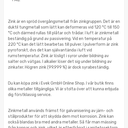
Zink är en spröd övergångsmetall från zinkgruppen. Det är en
duktil tungmetall som lätt kan deformeras vid 120 °C till 150
°C och därmed rullas till plåtar och trådar. I luft är zinkmetall
beständig på grund av passivering. Vid en temperatur på
220 °C kan det lätt bearbetas till pulver. I pulverform är zink
pyroforskt, dvs det kan självantända i luft vid
rumstemperatur. Zink är lösligt i syror under bildning av
salter och vätgas. I alkalier löser det sig under bildning av
zinkater. Högren zink (99,999 %) är dock syrabeständig.
Du kan köpa zink i Evek GmbH Online Shop. I vår butik finns
olika metaller tillgängliga. Vi är stolta över att kunna erbjuda
dig förstklassig service.
Zinkmetall används främst för galvanisering av järn- och
stålprodukter för att skydda dem mot korrosion. Zink kan
också blandas bra med andra metaller. Så får man mässing
från koppar och zink, vilket är efterfrågat i sanitetssektorn