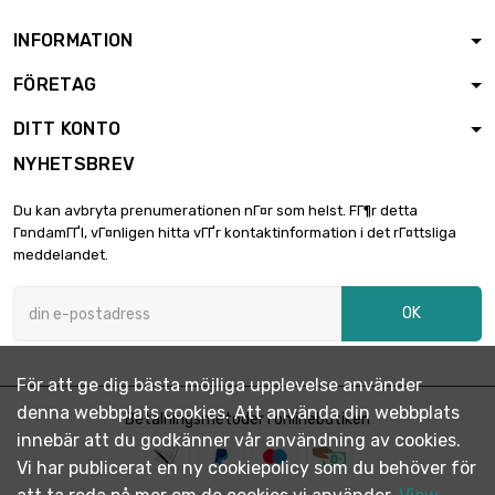
INFORMATION
FÖRETAG
DITT KONTO
NYHETSBREV
Du kan avbryta prenumerationen nГ¤r som helst. FГ¶r detta
Г¤ndamГҐl, vГ¤nligen hitta vГҐr kontaktinformation i det rГ¤ttsliga
meddelandet.
OK
För att ge dig bästa möjliga upplevelse använder
denna webbplats cookies. Att använda din webbplats
Betalningsmetoder i onlinebutiken
innebär att du godkänner vår användning av cookies.
Vi har publicerat en ny cookiepolicy som du behöver för