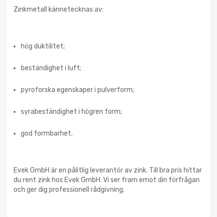
Zinkmetall kännetecknas av:
hög duktilitet;
beständighet i luft;
pyroforska egenskaper i pulverform;
syrabeständighet i högren form;
god formbarhet.
Evek GmbH är en pålitlig leverantör av zink. Till bra pris hittar
du rent zink hos Evek GmbH. Vi ser fram emot din förfrågan
och ger dig professionell rådgivning.