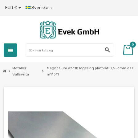
EUR €
Svenska

0
view_headline
search
Metaller
Magnesium az31b legering plåtplåt 0,5-3mm oss
chevron_right
chevron_right
Sällsynta
m11311