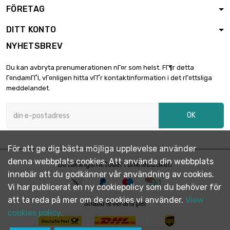
Tjocklek / styrka :
FÖRETAG
0.5mm

48,31 €
bredd : 100mm
DITT KONTO
längd : 1000mm
NYHETSBREV
Tjocklek / styrka :
0.5mm

10,88 €
Du kan avbryta prenumerationen nГ¤r som helst. FГ¶r detta
längd : 150mm
Г¤ndamГҐl, vГ¤nligen hitta vГҐr kontaktinformation i det rГ¤ttsliga
bredd : 150mm
meddelandet.
Tjocklek / styrka :
0.5mm

14,50 €
OK
längd : 200mm
bredd : 150mm
Tjocklek / styrka :
För att ge dig bästa möjliga upplevelse använder
0.5mm

18,13 €
denna webbplats cookies. Att använda din webbplats
längd : 250mm
Betalningsmetoder i onlinebutiken
innebär att du godkänner vår användning av cookies.
bredd : 150mm
Vi har publicerat en ny cookiepolicy som du behöver för
Tjocklek / styrka :
att ta reda på mer om de cookies vi använder.
View
0.5mm

Snabb leverans per
21,74 €
längd : 300mm
cookies policy.
bredd : 150mm