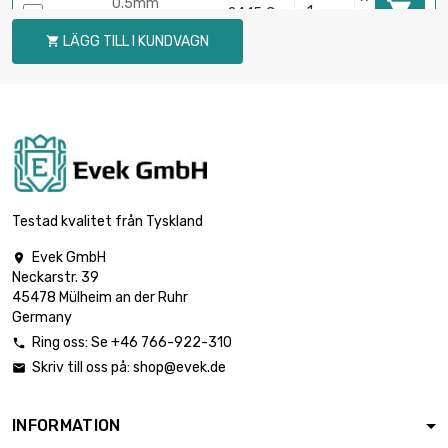
0.5mm

24,15 €
bredd : 100mm
LÄGG TILL I KUNDVAGN

längd : 500mm
Tjocklek / styrka :
0.5mm

28,98 €
bredd : 100mm
längd : 600mm
Tjocklek / styrka :
0.5mm

33,81 €
bredd : 100mm
Testad kvalitet från Tyskland
längd : 700mm
Evek GmbH

Tjocklek / styrka :
Neckarstr. 39
0.5mm

38,65 €
45478 Mülheim an der Ruhr
bredd : 100mm
Germany
längd : 800mm
Ring oss: Se +46 766-922-310

Tjocklek / styrka :
Skriv till oss på:
shop@evek.de

0.5mm

43,48 €
bredd : 100mm
längd : 900mm
INFORMATION