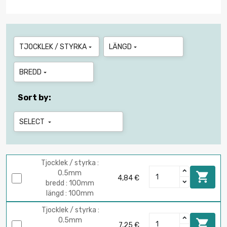
TJOCKLEK / STYRKA
LÄNGD


BREDD

Sort by:
SELECT

Tjocklek / styrka :
0.5mm

4,84 €
bredd : 100mm
längd : 100mm
Tjocklek / styrka :
0.5mm

7,25 €