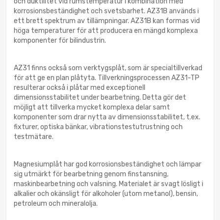
och duktilitet vid rumstemperatur i kombination med
korrosionsbeständighet och svetsbarhet. AZ31B används i
ett brett spektrum av tillämpningar. AZ31B kan formas vid
höga temperaturer för att producera en mängd komplexa
komponenter för bilindustrin.
AZ31 finns också som verktygsplåt, som är specialtillverkad
för att ge en plan plåtyta. Tillverkningsprocessen AZ31-TP
resulterar också i plåtar med exceptionell
dimensionsstabilitet under bearbetning. Detta gör det
möjligt att tillverka mycket komplexa delar samt
komponenter som drar nytta av dimensionsstabilitet, t.ex.
fixturer, optiska bänkar, vibrationstestutrustning och
testmätare.
Magnesiumplåt har god korrosionsbeständighet och lämpar
sig utmärkt för bearbetning genom finstansning,
maskinbearbetning och valsning. Materialet är svagt lösligt i
alkalier och okänsligt för alkoholer (utom metanol), bensin,
petroleum och mineralolja.