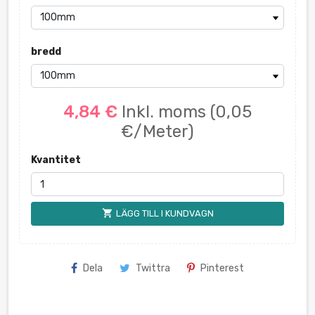
bredd
4,84 €
Inkl. moms
(0,05
€/Meter)
Kvantitet
shopping_cart
LÄGG TILL I KUNDVAGN
Dela
Twittra
Pinterest