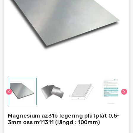
chevron_left
chevron_right
Magnesium az31b legering plåtplåt 0,5-
3mm oss m11311 (längd : 100mm)