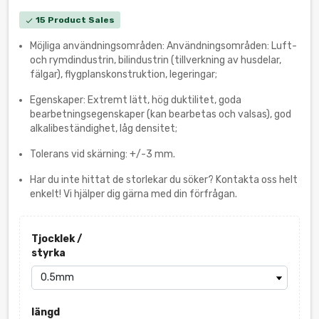
15 Product Sales
check
Möjliga användningsområden: Användningsområden: Luft-
och rymdindustrin, bilindustrin (tillverkning av husdelar,
fälgar), flygplanskonstruktion, legeringar;
Egenskaper: Extremt lätt, hög duktilitet, goda
bearbetningsegenskaper (kan bearbetas och valsas), god
alkalibeständighet, låg densitet;
Tolerans vid skärning: +/-3 mm.
Har du inte hittat de storlekar du söker? Kontakta oss helt
enkelt! Vi hjälper dig gärna med din förfrågan.
Tjocklek /
styrka
längd