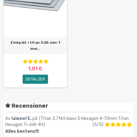
Zinkplåt i titan 0,55 mm-1
mm...
1,01 €
DETALJER
Recensioner
Av
!alexw! E.
på (
Titan 3.7165 klass 5 Hexagon 4-70mm Titan
Hexagon Ti-6Al-4V
) :
(
5
/
5
)
Alles bestens!!!