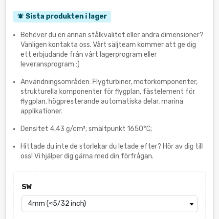
Sista produkten i lager
notifications_active
Behöver du en annan stålkvalitet eller andra dimensioner?
Vänligen kontakta oss. Vårt säljteam kommer att ge dig
ett erbjudande från vårt lagerprogram eller
leveransprogram :)
Användningsområden: Flygturbiner, motorkomponenter,
strukturella komponenter för flygplan, fästelement för
flygplan, högpresterande automatiska delar, marina
applikationer.
Densitet 4,43 g/cm³; smältpunkt 1650°C;
Hittade du inte de storlekar du letade efter? Hör av dig till
oss! Vi hjälper dig gärna med din förfrågan.
SW