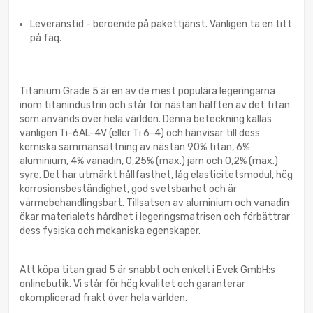
Leveranstid - beroende på pakettjänst. Vänligen ta en titt
på faq.
Titanium Grade 5 är en av de mest populära legeringarna
inom titanindustrin och står för nästan hälften av det titan
som används över hela världen. Denna beteckning kallas
vanligen Ti-6AL-4V (eller Ti 6-4) och hänvisar till dess
kemiska sammansättning av nästan 90% titan, 6%
aluminium, 4% vanadin, 0,25% (max.) järn och 0,2% (max.)
syre. Det har utmärkt hållfasthet, låg elasticitetsmodul, hög
korrosionsbeständighet, god svetsbarhet och är
värmebehandlingsbart. Tillsatsen av aluminium och vanadin
ökar materialets hårdhet i legeringsmatrisen och förbättrar
dess fysiska och mekaniska egenskaper.
Att köpa titan grad 5 är snabbt och enkelt i Evek GmbH:s
onlinebutik. Vi står för hög kvalitet och garanterar
okomplicerad frakt över hela världen.