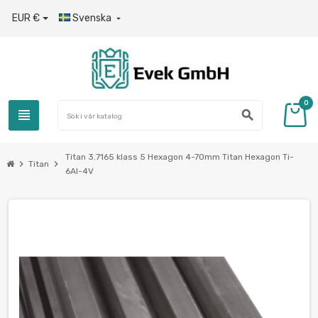
EUR €
Svenska

0
view_headline
search
Titan 3.7165 klass 5 Hexagon 4-70mm Titan Hexagon Ti-
chevron_right
chevron_right
Titan
6Al-4V