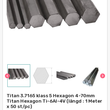
chevron_left
chevron_right
Titan 3.7165 klass 5 Hexagon 4-70mm
Titan Hexagon Ti-6Al-4V (längd : 1 Meter
x 50 st/pc)