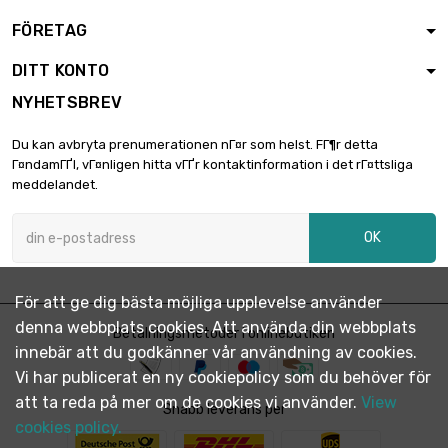
längd : 1 Meter x 2
FÖRETAG
st/pc

2 198,63 €
SW : 30mm
DITT KONTO
(≈1.1811 inch)
NYHETSBREV
längd : 1 Meter x 2
st/pc

2 501,50 €
Du kan avbryta prenumerationen nГ¤r som helst. FГ¶r detta
SW : 32mm
Г¤ndamГҐl, vГ¤nligen hitta vГҐr kontaktinformation i det rГ¤ttsliga
(≈1.2598 inch)
meddelandet.
längd : 1 Meter x 2
st/pc

3 166,00 €
OK
SW : 36mm (≈1.417
inch)
För att ge dig bästa möjliga upplevelse använder
längd : 1 Meter

SW : 41mm (≈1.61
2 053,25 €
denna webbplats cookies. Att använda din webbplats
Betalningsmetoder i onlinebutiken
inch)
innebär att du godkänner vår användning av cookies.
Vi har publicerat en ny cookiepolicy som du behöver för
längd : 0.75 Meter
att ta reda på mer om de cookies vi använder.
View

Snabb leverans per
SW : 46mm (≈1.81
1 938,38 €
cookies policy.
inch)