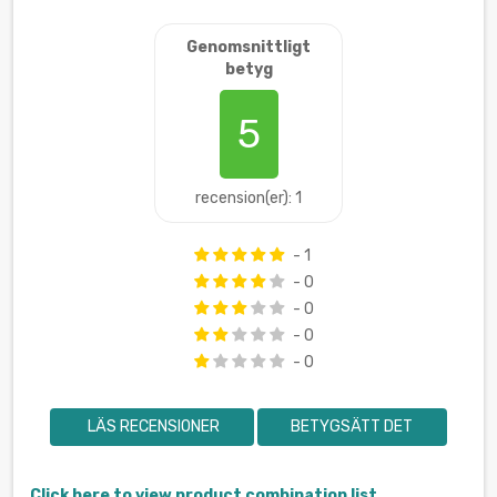
Genomsnittligt
betyg
5
recension(er): 1
- 1
- 0
- 0
- 0
- 0
LÄS RECENSIONER
BETYGSÄTT DET
Click here to view product combination list.