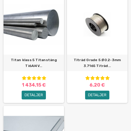
Titan klass 5 Titanstång
Titråd Grade 5 Ø0.2-3mm
Ti6Al4V...
3.7165 Titråd...
1 434,15 €
6,20 €
DETALJER
DETALJER