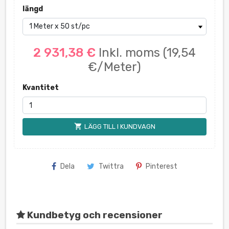
längd
2 931,38 €
Inkl. moms
(19,54
€/Meter)
Kvantitet
shopping_cart
LÄGG TILL I KUNDVAGN
Dela
Twittra
Pinterest
Kundbetyg och recensioner