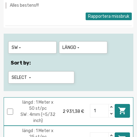
Alles bestens!!!
Rapportera missbruk
SW
LÄNGD


Sort by:
SELECT

längd : 1 Meter x
50 st/pc

2 931,38 €
SW : 4mm (≈5/32
inch)
längd : 1 Meter x
25 st/pc