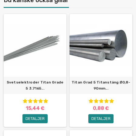
Du kanske också gillar
Svetselektroder Titan Grade
Titan Grad 5 Titanstång Ø0,8-
5 3.7165...
90mm...
15,44 €
0,88 €
DETALJER
DETALJER