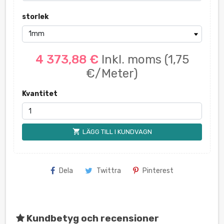
storlek
4 373,88 €
Inkl. moms
(1,75
€/Meter)
Kvantitet
shopping_cart
LÄGG TILL I KUNDVAGN
Dela
Twittra
Pinterest
Kundbetyg och recensioner