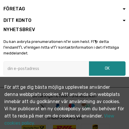
FÖRETAG
DITT KONTO
NYHETSBREV
Du kan avbryta prenumerationen nГ¤r som helst. FГ¶r detta
Г¤ndamГҐl, vГ¤nligen hitta vГҐr kontaktinformation i det rГ¤ttsliga
meddelandet.
OK
För att ge dig bästa möjliga upplevelse använder
denna webbplats cookies. Att använda din webbplats
Betalningsmetoder i onlinebutiken
innebär att du godkänner vår användning av cookies.
Vi har publicerat en ny cookiepolicy som du behöver för
att ta reda på mer om de cookies vi använder.
View
Snabb leverans per
cookies policy.