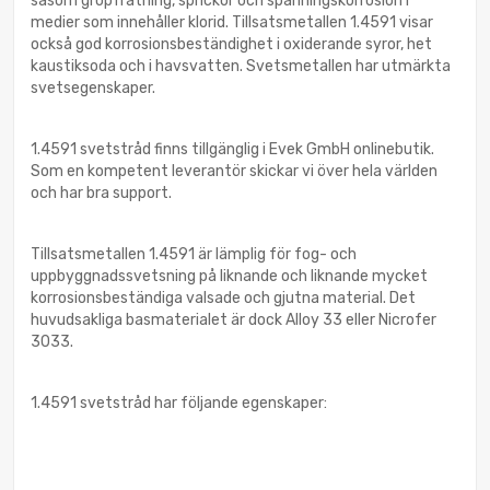
såsom gropfrätning, sprickor och spänningskorrosion i
medier som innehåller klorid. Tillsatsmetallen 1.4591 visar
också god korrosionsbeständighet i oxiderande syror, het
kaustiksoda och i havsvatten. Svetsmetallen har utmärkta
svetsegenskaper.
1.4591 svetstråd finns tillgänglig i Evek GmbH onlinebutik.
Som en kompetent leverantör skickar vi över hela världen
och har bra support.
Tillsatsmetallen 1.4591 är lämplig för fog- och
uppbyggnadssvetsning på liknande och liknande mycket
korrosionsbeständiga valsade och gjutna material. Det
huvudsakliga basmaterialet är dock Alloy 33 eller Nicrofer
3033.
1.4591 svetstråd har följande egenskaper: