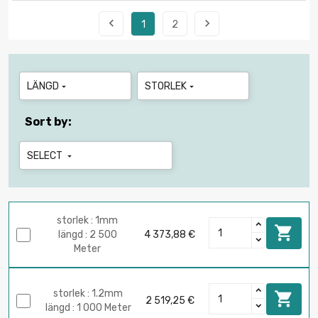


1
2
LÄNGD
STORLEK


Sort by:
SELECT

storlek : 1mm

längd : 2 500
4 373,88 €
Meter
storlek : 1.2mm

2 519,25 €
längd : 1 000 Meter