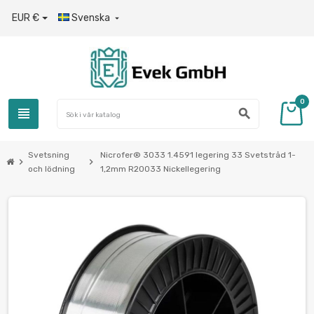
EUR €
Svenska

0
view_headline
search
Svetsning
Nicrofer® 3033 1.4591 legering 33 Svetstråd 1-
chevron_right
chevron_right
och lödning
1,2mm R20033 Nickellegering