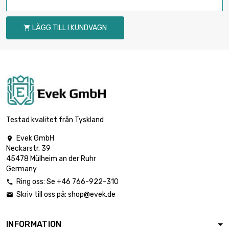
LÄGG TILL I KUNDVAGN

Testad kvalitet från Tyskland
Evek GmbH

Neckarstr. 39
45478 Mülheim an der Ruhr
Germany
Ring oss: Se +46 766-922-310

Skriv till oss på:
shop@evek.de

INFORMATION