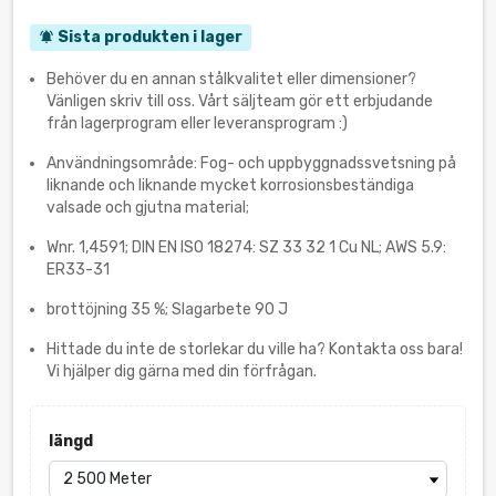
Sista produkten i lager
notifications_active
Behöver du en annan stålkvalitet eller dimensioner?
Vänligen skriv till oss. Vårt säljteam gör ett erbjudande
från lagerprogram eller leveransprogram :)
Användningsområde: Fog- och uppbyggnadssvetsning på
liknande och liknande mycket korrosionsbeständiga
valsade och gjutna material;
Wnr. 1,4591; DIN EN ISO 18274: SZ 33 32 1 Cu NL; AWS 5.9:
ER33-31
brottöjning 35 %; Slagarbete 90 J
Hittade du inte de storlekar du ville ha? Kontakta oss bara!
Vi hjälper dig gärna med din förfrågan.
längd