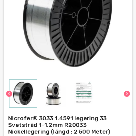
chevron_left
chevron_right
Nicrofer® 3033 1.4591 legering 33
Svetstråd 1-1,2mm R20033
Nickellegering (längd : 2 500 Meter)