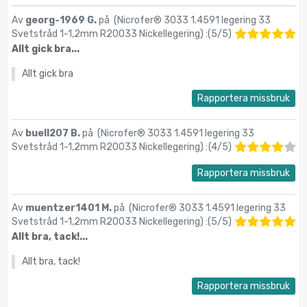
Av
georg-1969 G.
på (
Nicrofer® 3033 1.4591 legering 33
Svetstråd 1-1,2mm R20033 Nickellegering
) :
(
5
/
5
)
Allt gick bra...
Allt gick bra
Rapportera missbruk
Av
buell207 B.
på (
Nicrofer® 3033 1.4591 legering 33
Svetstråd 1-1,2mm R20033 Nickellegering
) :
(
4
/
5
)
Rapportera missbruk
Av
muentzer1401 M.
på (
Nicrofer® 3033 1.4591 legering 33
Svetstråd 1-1,2mm R20033 Nickellegering
) :
(
5
/
5
)
Allt bra, tack!...
Allt bra, tack!
Rapportera missbruk