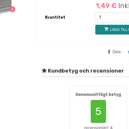
1,49 €
Ink
chevron_right
Kvantitet
shopping_cart
LÄGG TILL
Dela
Kundbetyg och recensioner
Genomsnittligt betyg
5
recension(er): 4