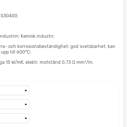
S S30400;
industrin; Kemisk industri;
yra- och korrosionsbeständighet; god svetsbarhet; kan
upp till 600°C;
ga 15 W/mK; elektr. motstånd 0,73 Ω mm²/m;