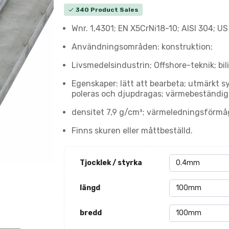
340 Product Sales
check
Wnr. 1,4301; EN X5CrNi18-10; AISI 304; U
Användningsområden: konstruktion;
Livsmedelsindustrin; Offshore-teknik; bil
Egenskaper: lätt att bearbeta; utmärkt s
poleras och djupdragas; värmebeständig 
densitet 7,9 g/cm³; värmeledningsförmå
Finns skuren eller måttbeställd.
Tjocklek / styrka
längd
bredd