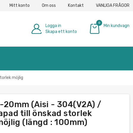
Mitt konto
Om oss
Kontakt
VANLIGA FRÅGOR
0
Logga in
Min kundvagn
Skapa ett konto
0,00 €
torlek möjlig
,3-20mm (Aisi - 304(V2A) /
apad till önskad storlek
öjlig (längd : 100mm)