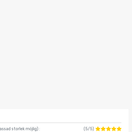
assad storlek möjlig
) :
(
5
/
5
)