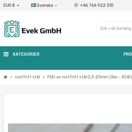
✆
EUR €
Svenska
+46 766 922 310

KATEGORIER
PRO
rostfritt stål
Plåt av rostfritt stål 0,3-20mm (Aisi - 304(
chevron_right
chevron_right