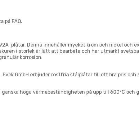
ta på FAQ.
av V2A-plåtar. Denna innehåller mycket krom och nickel och e
llskuren i storlek är lätt att bearbeta och har utmärkt svets
granulär korrosion.
. Evek GmbH erbjuder rostfria stålplåtar till ett bra pris och
n ganska höga värmebeständigheten på upp till 600°C och g