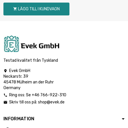

517,90 €
storlek : 1 x 6mm
LÄGG TILL I KUNDVAGN

längd : 1 Meter

15,14 €
storlek : 1 x 7mm
längd : 2.5 Meter

33,66 €
storlek : 1 x 7mm
Testad kvalitet från Tyskland
Evek GmbH

Neckarstr. 39
längd : 5 Meter

57,88 €
45478 Mülheim an der Ruhr
storlek : 1 x 7mm
Germany
Ring oss: Se +46 766-922-310

Skriv till oss på:
shop@evek.de

längd : 10 Meter

94,19 €
storlek : 1 x 7mm
INFORMATION