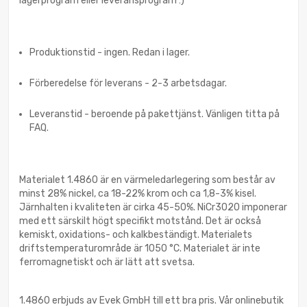
lagerprogram eller leveransprogram :)
Produktionstid - ingen. Redan i lager.
Förberedelse för leverans - 2-3 arbetsdagar.
Leveranstid - beroende på pakettjänst. Vänligen titta på
FAQ.
Materialet 1.4860 är en värmeledarlegering som består av
minst 28% nickel, ca 18-22% krom och ca 1,8-3% kisel.
Järnhalten i kvaliteten är cirka 45-50%. NiCr3020 imponerar
med ett särskilt högt specifikt motstånd. Det är också
kemiskt, oxidations- och kalkbeständigt. Materialets
driftstemperaturområde är 1050 °C. Materialet är inte
ferromagnetiskt och är lätt att svetsa.
1.4860 erbjuds av Evek GmbH till ett bra pris. Vår onlinebutik