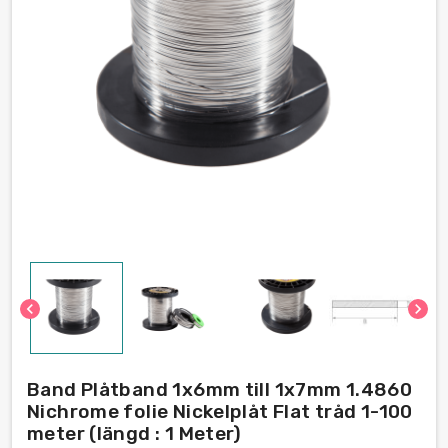
chevron_left
chevron_right
Band Plåtband 1x6mm till 1x7mm 1.4860
Nichrome folie Nickelplåt Flat tråd 1-100
meter (längd : 1 Meter)