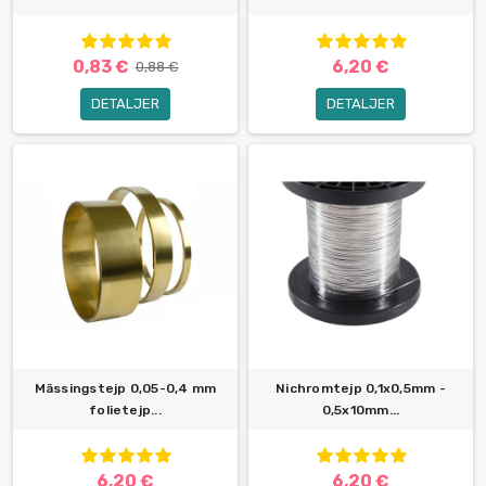
0,83 €
6,20 €
0,88 €
DETALJER
DETALJER
Mässingstejp 0,05-0,4 mm
Nichromtejp 0,1x0,5mm -
folietejp...
0,5x10mm...
6,20 €
6,20 €