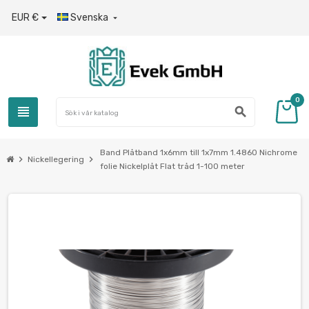
EUR €
Svenska

0
view_headline
search
Band Plåtband 1x6mm till 1x7mm 1.4860 Nichrome
chevron_right
chevron_right
Nickellegering
folie Nickelplåt Flat tråd 1-100 meter