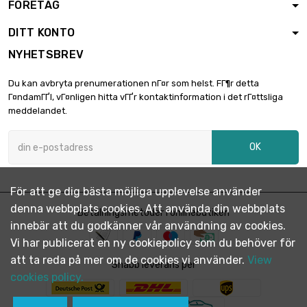
FÖRETAG
längd : 25 Meter

191,04 €
storlek : 1 x 7mm
DITT KONTO
NYHETSBREV
längd : 50 Meter

312,10 €
Du kan avbryta prenumerationen nГ¤r som helst. FГ¶r detta
storlek : 1 x 7mm
Г¤ndamГҐl, vГ¤nligen hitta vГҐr kontaktinformation i det rГ¤ttsliga
meddelandet.
längd : 100 Meter

602,65 €
OK
storlek : 1 x 7mm
För att ge dig bästa möjliga upplevelse använder
denna webbplats cookies. Att använda din webbplats
Betalningsmetoder i onlinebutiken
innebär att du godkänner vår användning av cookies.
Vi har publicerat en ny cookiepolicy som du behöver för
att ta reda på mer om de cookies vi använder.
View
Snabb leverans per
cookies policy.