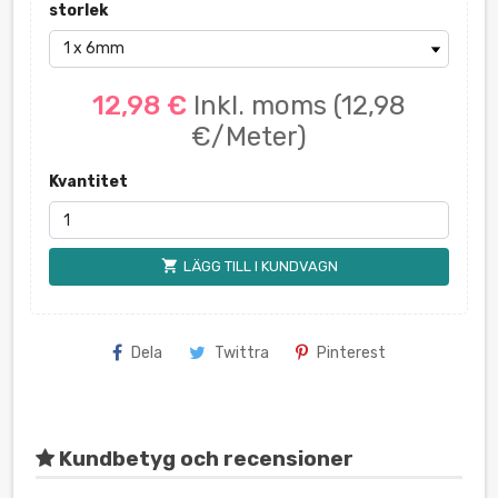
storlek
12,98 €
Inkl. moms
(12,98
€/Meter)
Kvantitet
shopping_cart
LÄGG TILL I KUNDVAGN
Dela
Twittra
Pinterest
Kundbetyg och recensioner