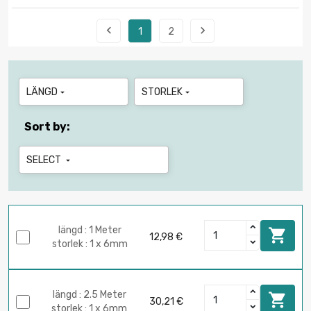


1
2
LÄNGD
STORLEK


Sort by:
SELECT

längd : 1 Meter

12,98 €
storlek : 1 x 6mm
längd : 2.5 Meter

30,21 €
storlek : 1 x 6mm