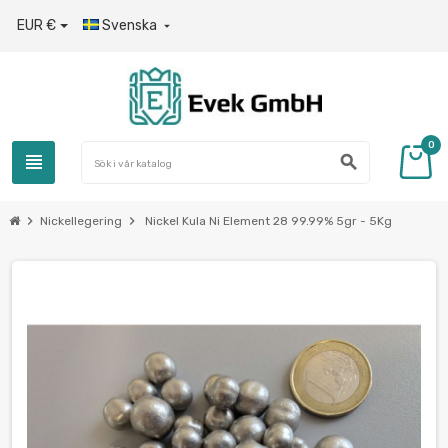
EUR €
Svenska

0
view_headline
search
chevron_right
chevron_right
Nickellegering
Nickel Kula Ni Element 28 99.99% 5gr - 5Kg