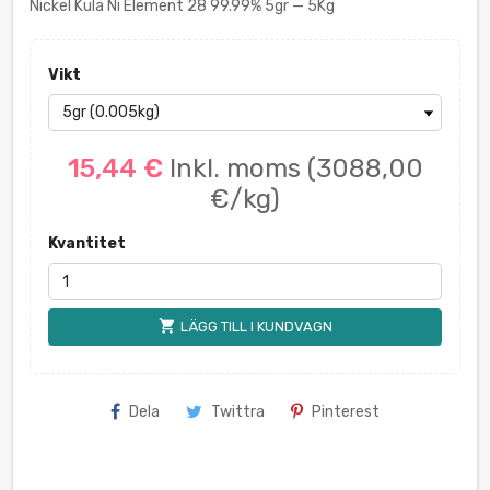
Nickel Kula Ni Element 28 99.99% 5gr — 5Kg
Vikt
15,44 €
Inkl. moms
(3088,00
€/kg)
Kvantitet
shopping_cart
LÄGG TILL I KUNDVAGN
Dela
Twittra
Pinterest