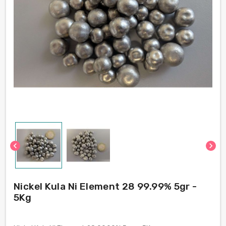
chevron_left
chevron_right
Nickel Kula Ni Element 28 99.99% 5gr -
5Kg