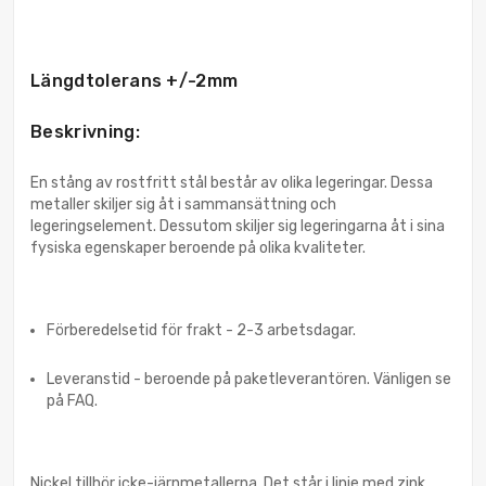
Längdtolerans +/-2mm
Beskrivning:
En stång av rostfritt stål består av olika legeringar. Dessa
metaller skiljer sig åt i sammansättning och
legeringselement. Dessutom skiljer sig legeringarna åt i sina
fysiska egenskaper beroende på olika kvaliteter.
Förberedelsetid för frakt - 2-3 arbetsdagar.
Leveranstid - beroende på paketleverantören. Vänligen se
på FAQ.
Nickel tillhör icke-järnmetallerna. Det står i linje med zink,