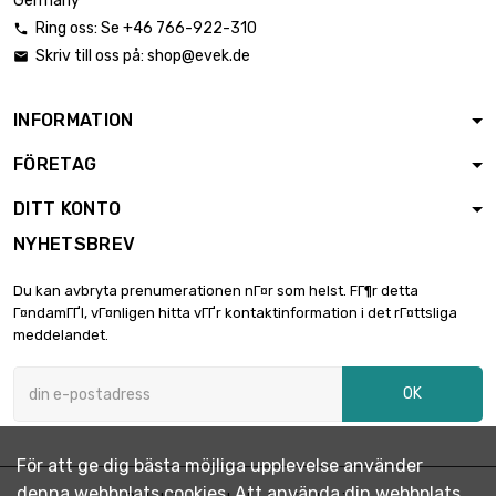
Germany
Ring oss: Se +46 766-922-310

Skriv till oss på:
shop@evek.de

Vikt : 5 000gr

2 470,59 €
(5kg)
INFORMATION
FÖRETAG
DITT KONTO
NYHETSBREV
Du kan avbryta prenumerationen nГ¤r som helst. FГ¶r detta
Г¤ndamГҐl, vГ¤nligen hitta vГҐr kontaktinformation i det rГ¤ttsliga
meddelandet.
OK
För att ge dig bästa möjliga upplevelse använder
denna webbplats cookies. Att använda din webbplats