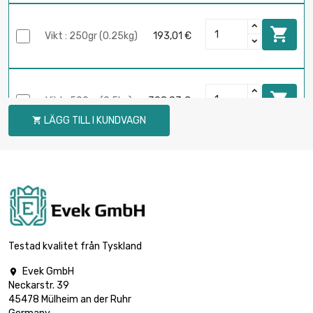

Vikt : 250gr (0.25kg)
193,01 €

Vikt : 500gr (0.5kg)
308,83 €
LÄGG TILL I KUNDVAGN


Vikt : 1 000gr (1kg)
514,70 €

Vikt : 2 000gr (2kg)
1 029,41 €
Testad kvalitet från Tyskland
Evek GmbH

Neckarstr. 39
Vikt : 2 500gr

1 261,03 €
45478 Mülheim an der Ruhr
(2.5kg)