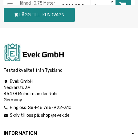
längd : 0.75 Meter

2 806,25 €
diameter : 40mm
LÄGG TILL I KUNDVAGN

längd : 1 Meter

3 741,63 €
diameter : 40mm
längd : 0.4 Meter

1 894,25 €
diameter : 45mm
Testad kvalitet från Tyskland
Evek GmbH

Neckarstr. 39
längd : 0.5 Meter

2 367,75 €
45478 Mülheim an der Ruhr
diameter : 45mm
Germany
Ring oss: Se +46 766-922-310

Skriv till oss på:
shop@evek.de

längd : 0.75 Meter

3 551,63 €
diameter : 45mm
INFORMATION