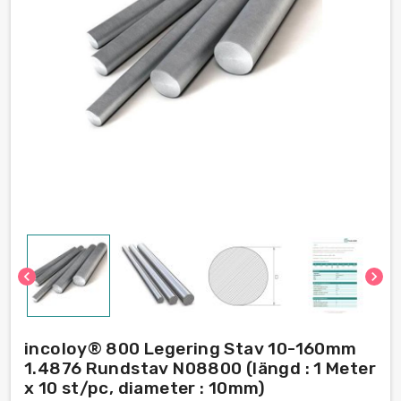
chevron_left
chevron_right
incoloy® 800 Legering Stav 10-160mm
1.4876 Rundstav N08800 (längd : 1 Meter
x 10 st/pc, diameter : 10mm)