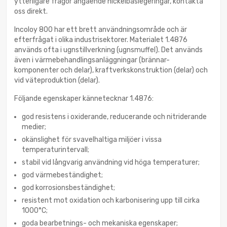
ytterligare frågor angående nickelbaslegeringar, kontakta
oss direkt.
Incoloy 800 har ett brett användningsområde och är
efterfrågat i olika industrisektorer. Materialet 1.4876
används ofta i ugnstillverkning (ugnsmuffel). Det används
även i värmebehandlingsanläggningar (brännar-
komponenter och delar), kraftverkskonstruktion (delar) och
vid väteproduktion (delar).
Följande egenskaper kännetecknar 1.4876:
god resistens i oxiderande, reducerande och nitriderande
medier;
okänslighet för svavelhaltiga miljöer i vissa
temperaturintervall;
stabil vid långvarig användning vid höga temperaturer;
god värmebeständighet;
god korrosionsbeständighet;
resistent mot oxidation och karbonisering upp till cirka
1000°C;
goda bearbetnings- och mekaniska egenskaper;