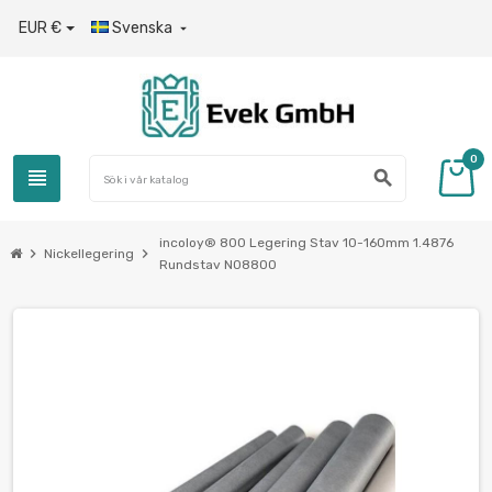
EUR €
Svenska

0
view_headline
search
incoloy® 800 Legering Stav 10-160mm 1.4876
chevron_right
chevron_right
Nickellegering
Rundstav N08800