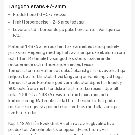
Längdtolerans +/-2mm
Produktionstid - 5-7 veckor.
Fraktförberedelse - 2-3 arbetsdagar.
Leveranstid - beroende på paketleverantör. Vänligen se
FAQ.
Material 1.4876 är en austenitisk värmebeständig nickel-
järn-krom-legering med låg halt av mangan, kisel, aluminium
och titan. Materialet visar god resistens i oxiderande,
reducerande och nitriderande medier. I vissa
temperaturintervall är det också okänsligt för svavelhaltiga
miljöer. Det förblir stabilt vid långvarig användning vid höga
temperaturer. Förutom god värmebeständighet är Incoloy
800 också bra motståndskraftigt mot korrosion. Upp till
cirka 1000°C är 1.4876 resistent mot oxidation och
karbonisering. Materialet är lätt att bearbeta, har goda
mekaniska egenskaper och kan svetsas med alla vanliga
svetsmetoder.
Köp 1.4876 från Evek GmbH och njut av högkvalitativa
produkter. Vår onlinebutik är öppen dygnet runt. För