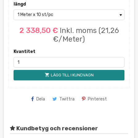
längd
2 338,50 €
Inkl. moms
(21,26
€/Meter)
Kvantitet
shopping_cart
LÄGG TILL I KUNDVAGN
Dela
Twittra
Pinterest
Kundbetyg och recensioner