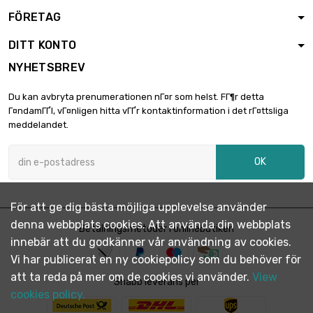
FÖRETAG
längd : 0.4 Meter

2 338,50 €
diameter : 50mm
DITT KONTO
NYHETSBREV
längd : 0.5 Meter

2 923,13 €
Du kan avbryta prenumerationen nГ¤r som helst. FГ¶r detta
diameter : 50mm
Г¤ndamГҐl, vГ¤nligen hitta vГҐr kontaktinformation i det rГ¤ttsliga
meddelandet.
längd : 0.4 Meter

diameter :
2 414,00 €
OK
50.8mm
För att ge dig bästa möjliga upplevelse använder
längd : 0.5 Meter

diameter :
3 017,50 €
denna webbplats cookies. Att använda din webbplats
Betalningsmetoder i onlinebutiken
50.8mm
innebär att du godkänner vår användning av cookies.
Vi har publicerat en ny cookiepolicy som du behöver för
att ta reda på mer om de cookies vi använder.
View
längd : 0.3 Meter

Snabb leverans per
2 525,63 €
diameter : 60mm
cookies policy.