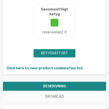
Genomsnittligt
betyg
recension(er): 0
BETYGSÄTT DET
Click here to view product combination list.
BESKRIVNING
DATABLAD