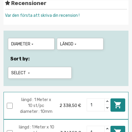
Recensioner
Var den första att skriva din recension !
DIAMETER
LÄNGD


Sort by:
SELECT

längd : 1 Meter x

10 st/pc
2 338,50 €
diameter : 10mm
längd : 1 Meter x 10