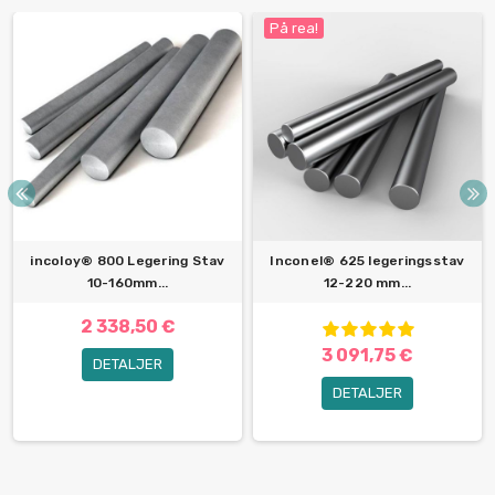
På rea!
incoloy® 800 Legering Stav
Inconel® 625 legeringsstav
10-160mm...
12-220 mm...
2 338,50 €
3 091,75 €
DETALJER
DETALJER