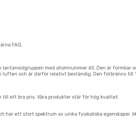
gärna FAQ.
rån lantanoidgruppen med atomnummer 65. Den är formbar oc
lm i luften och är därför relativt beständig. Den förbränns t
ill ett bra pris. Våra produkter står för hög kvalitet.
h har ett stort spektrum av unika fysikaliska egenskaper, li