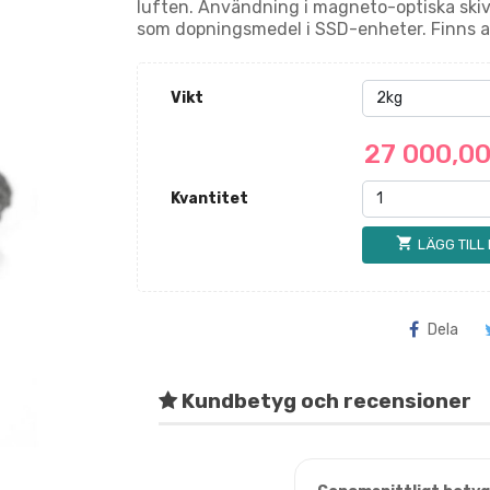
luften. Användning i magneto-optiska skiv
som dopningsmedel i SSD-enheter. Finns a
Vikt
27 000,0
Kvantitet
shopping_cart
LÄGG TILL
Dela
Kundbetyg och recensioner