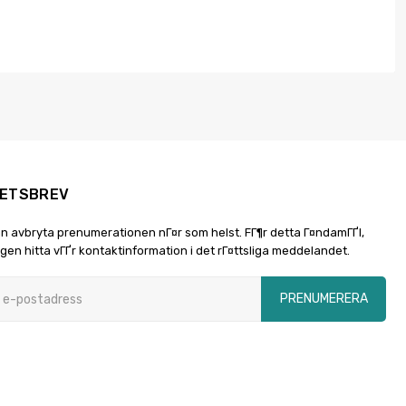
ETSBREV
n avbryta prenumerationen nГ¤r som helst. FГ¶r detta Г¤ndamГҐl,
igen hitta vГҐr kontaktinformation i det rГ¤ttsliga meddelandet.
PRENUMERERA