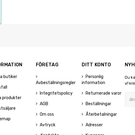
ORMATION
FÖRETAG
DITT KONTO
NYH
a butiker
Personlig
Du ka
Avbeställningsregler
information
vГ¤nl
sfall
Integritetspolicy
Returnerade varor
a produkter
AGB
Beställningar
tsäljare
Om oss
Återbetalningar
temap
Avtryck
Adresser