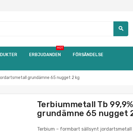
search
HOT
DUKTER
ERBJUDANDEN
FÖRSÄNDELSE
 jordartsmetall grundämne 65 nugget 2 kg
Terbiummetall Tb 99,9% 
grundämne 65 nugget 2
Terbium – formbart sällsynt jordartsmetall (