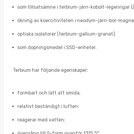
som tillsatsämne i terbium-järn-kobolt-legeringar (
ökning av koercitiviteten i neodym-järn-bor-magne
optiska isolatorer (terbium-gallium-granat);
som dopningsmedel i SSD-enheter.
Terbium har följande egenskaper:
formbart och lätt att smida;
relativt beständigt i luften;
reagerar med vatten;
övergång till β-form ovanför 1315 °C.