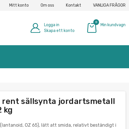
Mitt konto
Om oss
Kontakt
VANLIGA FRÅGOR
0
Logga in
Min kundvagn
Skapa ett konto
0,00 €
rent sällsynta jordartsmetall
 kg
lantanoid, OZ 65), lätt att smida, relativt beständigt i