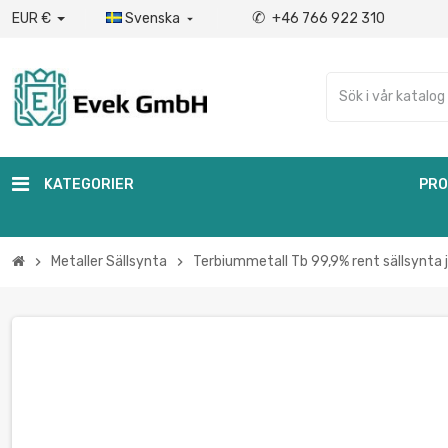
✆
EUR €
Svenska
+46 766 922 310

KATEGORIER
PRO
Metaller Sällsynta
Terbiummetall Tb 99,9% rent sällsynta
chevron_right
chevron_right