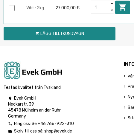

Vikt : 2kg
27 000,00 €
LÄGG TILL I KUNDVAGN

INF
vår
Pri
Testad kvalitet från Tyskland
Ny
Evek GmbH

Neckarstr. 39
Bäs
45478 Mülheim an der Ruhr
Germany
Si
Ring oss: Se +46 766-922-310

Skriv till oss på:
shop@evek.de
