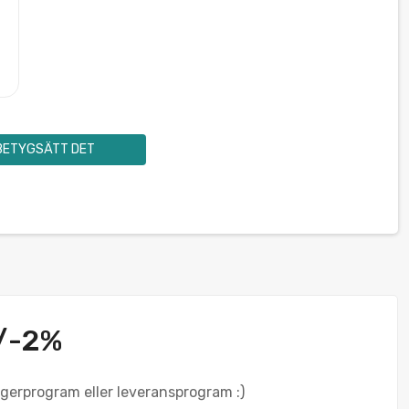
BETYGSÄTT DET
+/-2%
lagerprogram eller leveransprogram :)