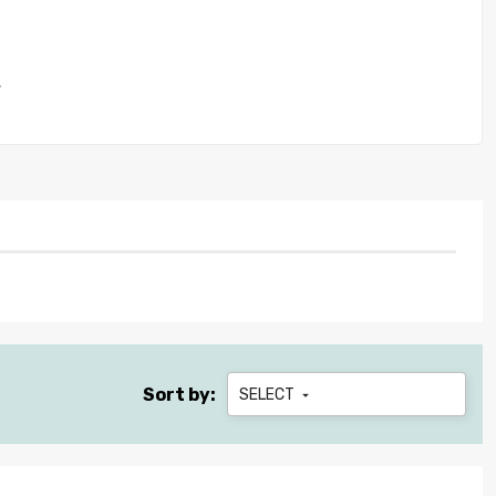
.
Sort by:
SELECT
