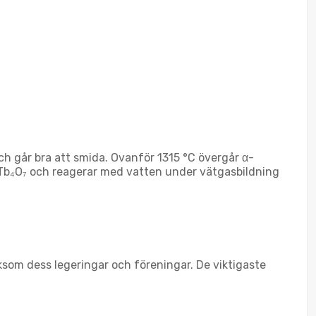
h går bra att smida. Ovanför 1315 °C övergår α-
ill Tb₄O₇ och reagerar med vatten under vätgasbildning
ksom dess legeringar och föreningar. De viktigaste