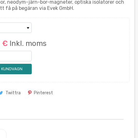
or, neodym-järn-bor-magneter, optiska isolatorer och
tt få på begäran via Evek GmbH.
0 €
Inkl. moms
 I KUNDVAGN
Twittra
Pinterest