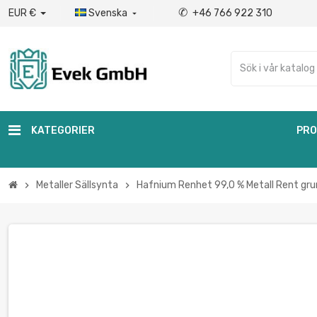
✆
EUR €
Svenska
+46 766 922 310

KATEGORIER
PRO
Metaller Sällsynta
Hafnium Renhet 99,0 % Metall Rent gru
chevron_right
chevron_right