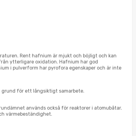
eraturen. Rent hafnium är mjukt och böjligt och kan
från ytterligare oxidation. Hafnium har god
nium i pulverform har pyrofora egenskaper och är inte
a grund för ett långsiktigt samarbete.
rundämnet används också för reaktorer i atomubåtar.
 och värmebeständighet.