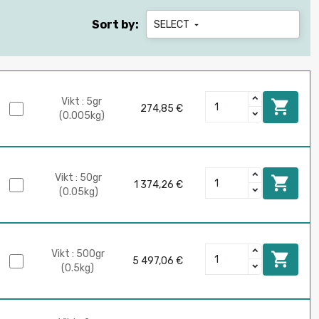
Sort by:
SELECT

Vikt : 5gr

274,85 €
(0.005kg)
Vikt : 50gr

1 374,26 €
(0.05kg)
Vikt : 500gr

5 497,06 €
(0.5kg)