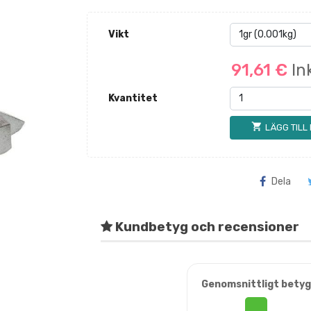
Vikt
91,61 €
In
Kvantitet
shopping_cart
LÄGG TILL
Dela
Kundbetyg och recensioner
Genomsnittligt betyg