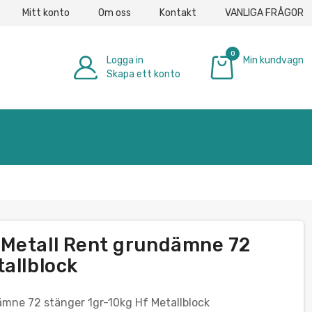
Mitt konto
Om oss
Kontakt
VANLIGA FRÅGOR
0
Logga in
Min kundvagn
Skapa ett konto
0,00 €
 Metall Rent grundämne 72
allblock
mne 72 stänger 1gr-10kg Hf Metallblock