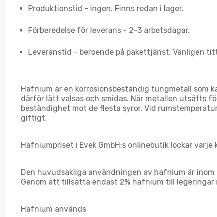
Produktionstid - ingen. Finns redan i lager.
Förberedelse för leverans - 2-3 arbetsdagar.
Leveranstid - beroende på pakettjänst. Vänligen tit
Hafnium är en korrosionsbeständig tungmetall som kan 
därför lätt valsas och smidas. När metallen utsätts f
beständighet mot de flesta syror. Vid rumstemperatur 
giftigt.
Hafniumpriset i Evek GmbH:s onlinebutik lockar varje k
Den huvudsakliga användningen av hafnium är inom kä
Genom att tillsätta endast 2% hafnium till legeringa
Hafnium används