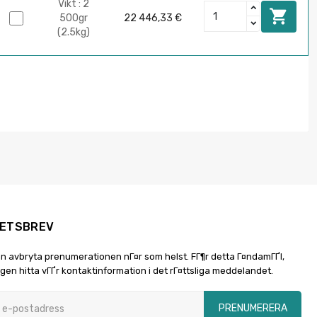
Vikt : 2

500gr
22 446,33 €
(2.5kg)
ETSBREV
n avbryta prenumerationen nГ¤r som helst. FГ¶r detta Г¤ndamГҐl,
igen hitta vГҐr kontaktinformation i det rГ¤ttsliga meddelandet.
PRENUMERERA