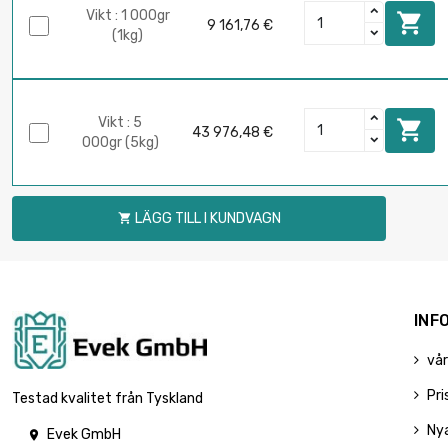
Vikt : 1 000gr

9 161,76 €
(1kg)
Vikt : 5

43 976,48 €
000gr (5kg)
LÄGG TILL I KUNDVAGN

INF
vår
Pri
Testad kvalitet från Tyskland
Ny
Evek GmbH
