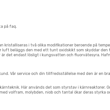
ta på faq.
kristalliseras i två olika modifikationer beroende på temp
ör luft beläggs den med ett tunt oxidskikt som skyddar den 
är det endast lösligt i kungsvatten och fluorvätesyra. Haf
und. Vår service och din tillfredsställelse med den är en br
rnteknik. Här används det som styrstav i kärnreaktorer. G
r med volfram, molybden, niob och tantal ökar deras styrka