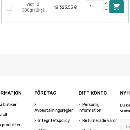
Vikt : 2

18 323,53 €
000gr (2kg)
ORMATION
FÖRETAG
DITT KONTO
NYH
a butiker
Personlig
Du ka
Avbeställningsregler
information
vГ¤nl
sfall
Integritetspolicy
Returnerade varor
a produkter