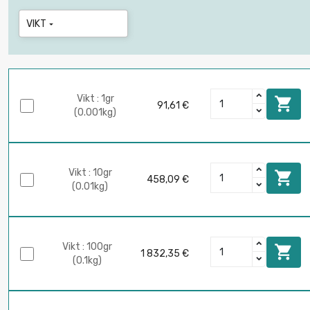
VIKT

Vikt : 1gr

91,61 €
(0.001kg)
Vikt : 10gr

458,09 €
(0.01kg)
Vikt : 100gr

1 832,35 €
(0.1kg)