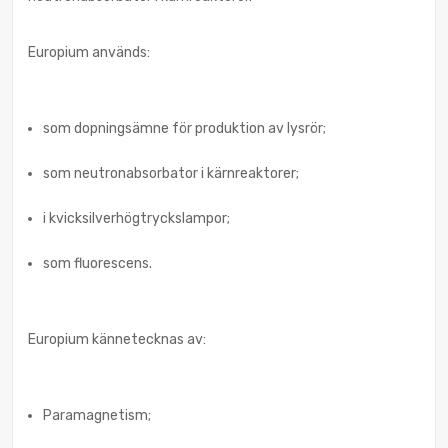
Europium används:
som dopningsämne för produktion av lysrör;
som neutronabsorbator i kärnreaktorer;
i kvicksilverhögtryckslampor;
som fluorescens.
Europium kännetecknas av:
Paramagnetism;