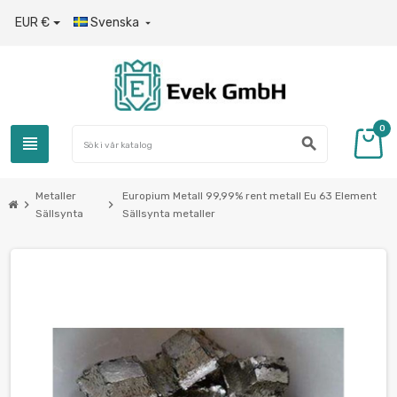
EUR €
Svenska

0
view_headline
search
Metaller
Europium Metall 99,99% rent metall Eu 63 Element
chevron_right
chevron_right
Sällsynta
Sällsynta metaller