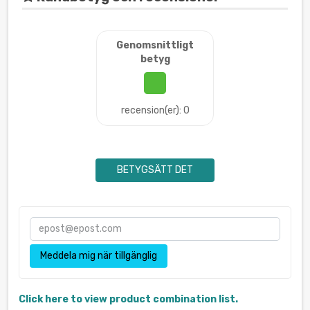
Genomsnittligt
betyg
recension(er): 0
BETYGSÄTT DET
Meddela mig när tillgänglig
Click here to view product combination list.