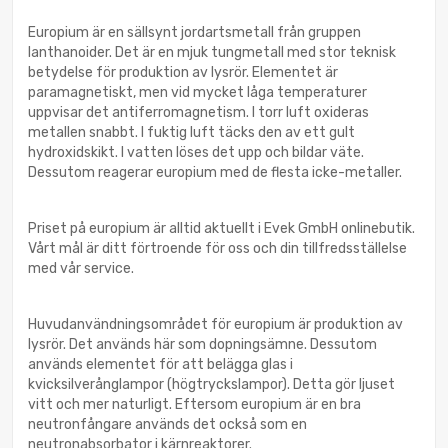
Europium är en sällsynt jordartsmetall från gruppen
lanthanoider. Det är en mjuk tungmetall med stor teknisk
betydelse för produktion av lysrör. Elementet är
paramagnetiskt, men vid mycket låga temperaturer
uppvisar det antiferromagnetism. I torr luft oxideras
metallen snabbt. I fuktig luft täcks den av ett gult
hydroxidskikt. I vatten löses det upp och bildar väte.
Dessutom reagerar europium med de flesta icke-metaller.
Priset på europium är alltid aktuellt i Evek GmbH onlinebutik.
Vårt mål är ditt förtroende för oss och din tillfredsställelse
med vår service.
Huvudanvändningsområdet för europium är produktion av
lysrör. Det används här som dopningsämne. Dessutom
används elementet för att belägga glas i
kvicksilverånglampor (högtryckslampor). Detta gör ljuset
vitt och mer naturligt. Eftersom europium är en bra
neutronfångare används det också som en
neutronabsorbator i kärnreaktorer.