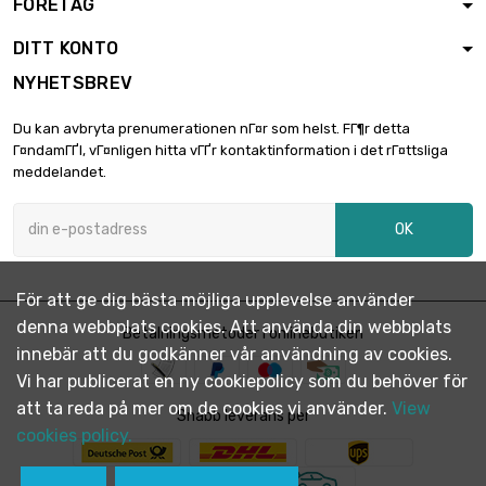
FÖRETAG
DITT KONTO
NYHETSBREV
Du kan avbryta prenumerationen nГ¤r som helst. FГ¶r detta
Г¤ndamГҐl, vГ¤nligen hitta vГҐr kontaktinformation i det rГ¤ttsliga
meddelandet.
OK
För att ge dig bästa möjliga upplevelse använder
denna webbplats cookies. Att använda din webbplats
Betalningsmetoder i onlinebutiken
innebär att du godkänner vår användning av cookies.
Vi har publicerat en ny cookiepolicy som du behöver för
att ta reda på mer om de cookies vi använder.
View
Snabb leverans per
cookies policy.