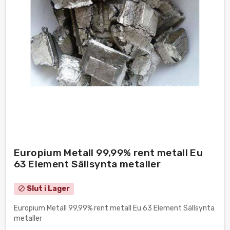
Europium Metall 99,99% rent metall Eu
63 Element Sällsynta metaller
Slut i Lager
block
Europium Metall 99,99% rent metall Eu 63 Element Sällsynta
metaller