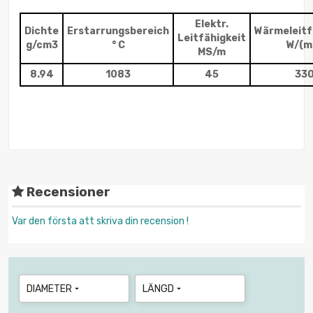
Elektr.
Dichte
Erstarrungsbereich
Wärmeleitf
Leitfähigkeit
g/cm3
° C
W/(m
MS/m
8.94
1083
45
33
Recensioner
Var den första att skriva din recension !
DIAMETER
LÄNGD

