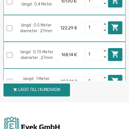

101,90 €
längd : 0.4 Meter
längd : 0.5 Meter

122,29 €
diameter : 27mm
längd : 0.75 Meter

168,14 €
diameter : 27mm
längd : 1 Meter

203,81 €
diameter : 27mm
LÄGG TILL I KUNDVAGN

längd : 0.1 Meter

25,76 €
diameter : 24mm