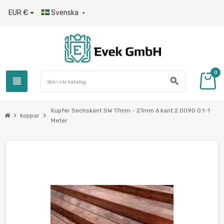
EUR €
Svenska

0
view_headline
search
Kupfer Sechskant SW 17mm - 27mm 6 kant 2.0090 0.1-1
chevron_right
chevron_right
koppar
Meter