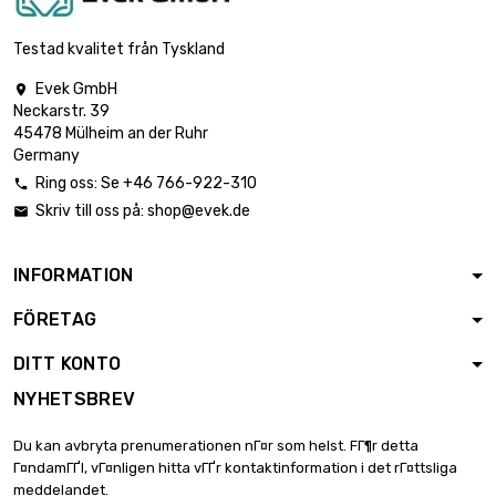
längd : 0.2 Meter

48,31 €
diameter : 24mm
Testad kvalitet från Tyskland
Evek GmbH

Neckarstr. 39
längd : 0.3 Meter

62,80 €
45478 Mülheim an der Ruhr
diameter : 24mm
Germany
Ring oss: Se +46 766-922-310

Skriv till oss på:
shop@evek.de

diameter : 24mm

80,51 €
längd : 0.4 Meter
INFORMATION
FÖRETAG
längd : 0.5 Meter

96,61 €
diameter : 24mm
DITT KONTO
NYHETSBREV
längd : 0.75 Meter

132,86 €
Du kan avbryta prenumerationen nГ¤r som helst. FГ¶r detta
diameter : 24mm
Г¤ndamГҐl, vГ¤nligen hitta vГҐr kontaktinformation i det rГ¤ttsliga
meddelandet.