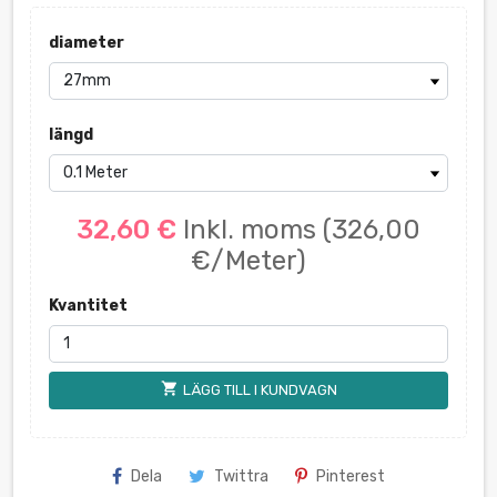
diameter
längd
32,60 €
Inkl. moms
(326,00
€/Meter)
Kvantitet
shopping_cart
LÄGG TILL I KUNDVAGN
Dela
Twittra
Pinterest