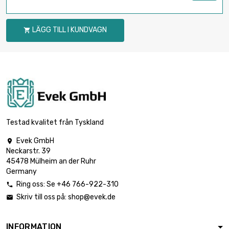
LÄGG TILL I KUNDVAGN

Testad kvalitet från Tyskland
Evek GmbH

Neckarstr. 39
45478 Mülheim an der Ruhr
Germany
Ring oss: Se +46 766-922-310

Skriv till oss på:
shop@evek.de

INFORMATION