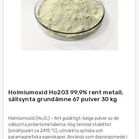
Holmiumoxid Ho2O3 99,9% rent metall,
sällsynta grundämne 67 pulver 30 kg
Holmiumoxid (Ho₂O₃) – fint gulaktigt-beige pulver av de
sällsynta jordartsmetallerna. Hög termisk stabilitet
(smältpunkt ca 2415 °C), utmärkta optiska och
paramagnetiska egenskaper. Används som dopningsmedel i