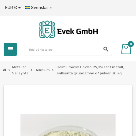
EUR €
Svenska

0
view_headline
search
Metaller
Holmiumoxid Ho2O3 99,9% rent metall,
chevron_right
chevron_right
chevron_right
Holmium
Sällsynta
sällsynta grundämne 67 pulver 30 kg