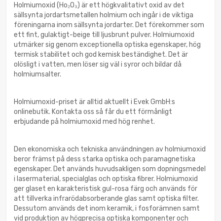
Holmiumoxid (Ho₂O₃) är ett högkvalitativt oxid av det
sällsynta jordartsmetallen holmium och ingår i de viktiga
föreningarna inom sällsynta jordarter. Det förekommer som
ett fint, gulaktigt-beige till ljusbrunt pulver. Holmiumoxid
utmärker sig genom exceptionella optiska egenskaper, hög
termisk stabilitet och god kemisk beständighet. Det är
olösligt i vatten, men löser sig väl i syror och bildar då
holmiumsalter.
Holmiumoxid-priset är alltid aktuellt i Evek GmbH:s
onlinebutik. Kontakta oss så får du ett förmånligt
erbjudande på holmiumoxid med hög renhet.
Den ekonomiska och tekniska användningen av holmiumoxid
beror främst på dess starka optiska och paramagnetiska
egenskaper. Det används huvudsakligen som dopningsmedel
i lasermaterial, specialglas och optiska fibrer. Holmiumoxid
ger glaset en karakteristisk gul-rosa färg och används för
att tillverka infrarödabsorberande glas samt optiska filter.
Dessutom används det inom keramik, i fosforämnen samt
vid produktion av högprecisa optiska komponenter och