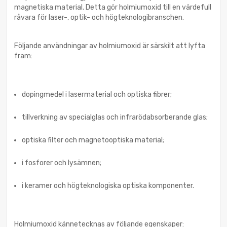
magnetiska material. Detta gör holmiumoxid till en värdefull
råvara för laser-, optik- och högteknologibranschen.
Följande användningar av holmiumoxid är särskilt att lyfta
fram:
dopingmedel i lasermaterial och optiska fibrer;
tillverkning av specialglas och infrarödabsorberande glas;
optiska filter och magnetooptiska material;
i fosforer och lysämnen;
i keramer och högteknologiska optiska komponenter.
Holmiumoxid kännetecknas av följande egenskaper: