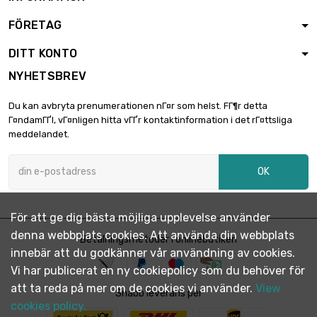
FÖRETAG
DITT KONTO
NYHETSBREV
Du kan avbryta prenumerationen nГ¤r som helst. FГ¶r detta
Г¤ndamГҐl, vГ¤nligen hitta vГҐr kontaktinformation i det rГ¤ttsliga
meddelandet.
OK
För att ge dig bästa möjliga upplevelse använder
denna webbplats cookies. Att använda din webbplats
Betalningsmetoder i onlinebutiken
innebär att du godkänner vår användning av cookies.
Vi har publicerat en ny cookiepolicy som du behöver för
att ta reda på mer om de cookies vi använder.
View
Snabb leverans per
cookies policy.