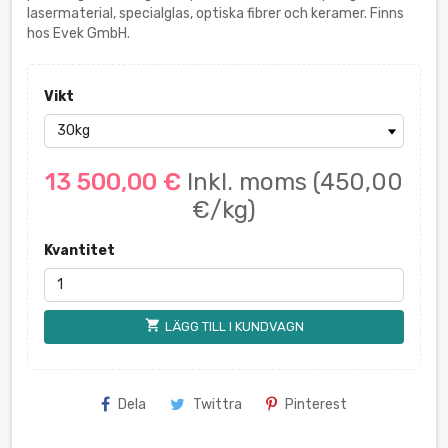
lasermaterial, specialglas, optiska fibrer och keramer. Finns
hos Evek GmbH.
Vikt
13 500,00 €
Inkl. moms
(450,00
€/kg)
Kvantitet
shopping_cart
LÄGG TILL I KUNDVAGN
Dela
Twittra
Pinterest