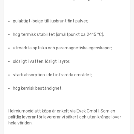
gulaktigt-beige till ljusbrunt fint pulver;
hög termisk stabilitet (smältpunkt ca 2415 °C);
utmärkta optiska och paramagnetiska egenskaper;
olösligt i vatten, lösligt i syror;
stark absorption i det infraröda området;
hög kemisk beständighet.
Holmiumoxid att köpa är enkelt via Evek GmbH. Som en
pålitlig leverantör levererar vi säkert och utan krångel över
hela världen.