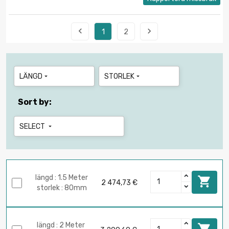


1
2
LÄNGD
STORLEK


Sort by:
SELECT

längd : 1.5 Meter

2 474,73 €
storlek : 80mm
längd : 2 Meter