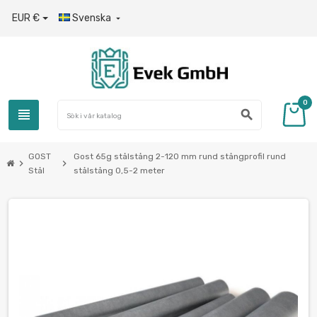
EUR €
Svenska

0
view_headline
search
GOST
Gost 65g stålstång 2-120 mm rund stångprofil rund
chevron_right
chevron_right
Stål
stålstång 0,5-2 meter