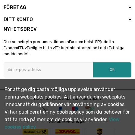
FÖRETAG
DITT KONTO
NYHETSBREV
Du kan avbryta prenumerationen nГ¤r som helst. FГ¶r detta
Г¤ndamГҐl, vГ¤nligen hitta vГҐr kontaktinformation i det rГ¤ttsliga
meddelandet.
OK
För att ge dig bästa möjliga upplevelse använder
denna webbplats cookies. Att använda din webbplats
Betalningsmetoder i onlinebutiken
innebär att du godkänner vår användning av cookies.
Vi har publicerat en ny cookiepolicy som du behöver för
att ta reda på mer om de cookies vi använder.
View
Snabb leverans per
cookies policy.