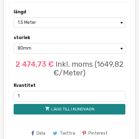
längd
storlek
2 474,73 €
Inkl. moms
(1649,82
€/Meter)
Kvantitet
shopping_cart
LÄGG TILL I KUNDVAGN
Dela
Twittra
Pinterest