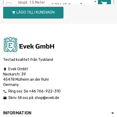
längd : 1.5 Meter

5 396,40 €
storlek : 120mm
LÄGG TILL I KUNDVAGN

längd : 2 Meter

7 195,15 €
storlek : 120mm
Testad kvalitet från Tyskland
Evek GmbH

Neckarstr. 39
45478 Mülheim an der Ruhr
Germany
Ring oss: Se +46 766-922-310

Skriv till oss på:
shop@evek.de

INFORMATION