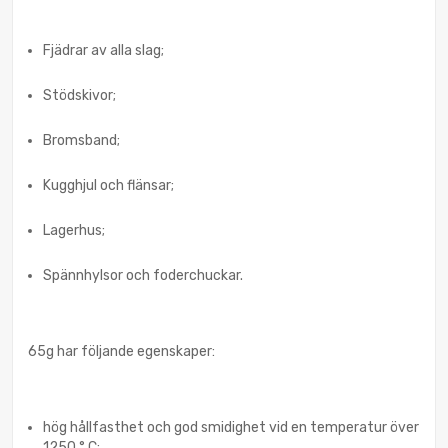
Fjädrar av alla slag;
Stödskivor;
Bromsband;
Kugghjul och flänsar;
Lagerhus;
Spännhylsor och foderchuckar.
65g har följande egenskaper:
hög hållfasthet och god smidighet vid en temperatur över
1250 ° C;