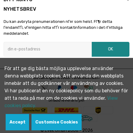
NYHETSBREV
Du kan avbryta prenumerationen nГ¤r som helst. FГ¶r detta
Г¤ndamГҐl, vГ¤nligen hitta vГҐr kontaktinformation i det rГ¤ttsliga
meddelandet.
OK
För att ge dig bästa möjliga upplevelse använder
denna webbplats cookies. Att använda din webbplats
Betalningsmetoder i onlinebutiken
innebär att du godkänner vår användning av cookies.
Vi har publicerat en ny cookiepolicy som du behöver för
att ta reda på mer om de cookies vi använder.
View
Snabb leverans per
cookies policy.
Accept
Customise Cookies
© Evek GmbH 2008 - 2026