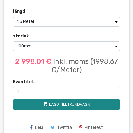
längd
storlek
2 998,01 €
Inkl. moms
(1998,67
€/Meter)
Kvantitet
shopping_cart
LÄGG TILL I KUNDVAGN
Dela
Twittra
Pinterest