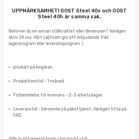
UPPMÄRKSAMHET! GOST Steel 40x och GOST
Steel 40h är samma sak.
Behöver du en annan stålkvalitet eller dimension? Vänligen
skriv till oss. Vårt säljteam gör ett erbjudande från
lagerprogram eller leveransprogram :)
produkt på begäran.
Produktionstid - 1 månad.
Förberedelse för leverans - 2-3 arbetsdagar.
Leveranstid - beroende på pakettjänst. Vänligen titta på
FAQ.
40h är ett legerat krom-järn mjukt stål.