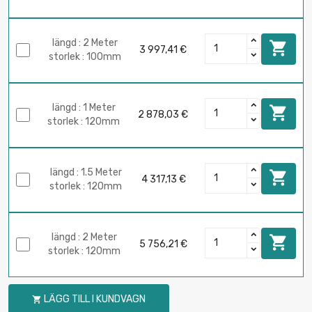
längd : 2 Meter

3 997,41 €
storlek : 100mm
längd : 1 Meter

2 878,03 €
storlek : 120mm
längd : 1.5 Meter

4 317,13 €
storlek : 120mm
längd : 2 Meter

5 756,21 €
storlek : 120mm
LÄGG TILL I KUNDVAGN
