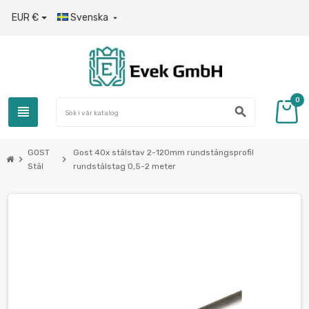
EUR €
Svenska

0
view_headline
search
GOST
Gost 40x stålstav 2-120mm rundstångsprofil
chevron_right
chevron_right
Stål
rundstålstag 0,5-2 meter