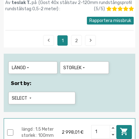
Av
teslak T.
på (
Gost 40x stålstav 2-120mm rundstångsprofil
rundstålstag 0,5-2 meter
) :
(
5
/
5
)
Rapportera missbruk


1
2
LÄNGD
STORLEK


Sort by:
SELECT

längd : 1.5 Meter

2 998,01 €
storlek : 100mm