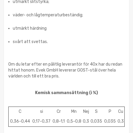
utmärkt slitstyrka;
väder- och lågtemperaturbeständig;
utmärkt härdning
svårt att svettas.
Om du letar efter en pålitlig leverantör för 40x har du redan
hittat honom. Evek GmbH levererar GOST-stål över hela
världen och till ett bra pris.
Kemisk sammansättning
(i %)
C
si
Cr
Mn
Nej
S
P
Cu
0,36-0,44
0,17-0,37
0,8-1,1
0,5-0,8
0,3
0,035
0,035
0,3