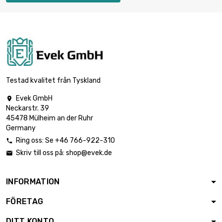
Testad kvalitet från Tyskland
Evek GmbH

Neckarstr. 39
45478 Mülheim an der Ruhr
Germany
Ring oss: Se +46 766-922-310

Skriv till oss på:
shop@evek.de

INFORMATION
FÖRETAG
DITT KONTO