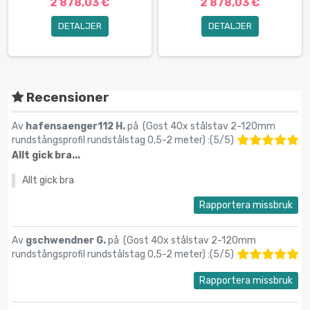
2 878,03 €
2 878,03 €
DETALJER
DETALJER
Recensioner
Av
hafensaenger112 H.
på (
Gost 40x stålstav 2-120mm
rundstångsprofil rundstålstag 0,5-2 meter
) :
(
5
/
5
)
Allt gick bra...
Allt gick bra
Rapportera missbruk
Av
gschwendner G.
på (
Gost 40x stålstav 2-120mm
rundstångsprofil rundstålstag 0,5-2 meter
) :
(
5
/
5
)
Rapportera missbruk