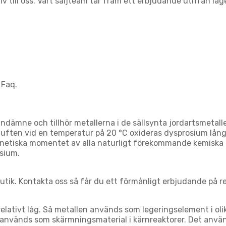
v till oss. Vårt säljteam tar fram ett erbjudande utifrån lag
 Faq.
ämne och tillhör metallerna i de sällsynta jordartsmetalle
 luften vid en temperatur på 20 °C oxideras dysprosium lån
netiska momentet av alla naturligt förekommande kemiska 
sium.
butik. Kontakta oss så får du ett förmånligt erbjudande på 
ativt låg. Så metallen används som legeringselement i olika
bly används som skärmningsmaterial i kärnreaktorer. Det anv