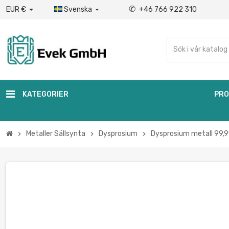
✆
EUR €
Svenska
+46 766 922 310

KATEGORIER
PRO
Metaller Sällsynta
Dysprosium
Dysprosium metall 99,
chevron_right
chevron_right
chevron_right