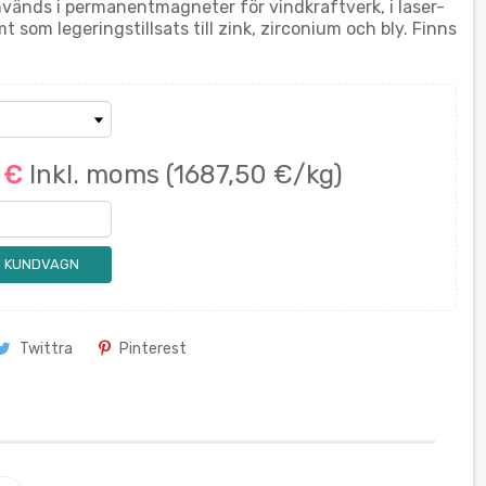
änds i permanentmagneter för vindkraftverk, i laser-
mt som legeringstillsats till zink, zirconium och bly. Finns
0 €
Inkl. moms
(1687,50 €/kg)
 I KUNDVAGN
Twittra
Pinterest