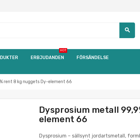
search
HOT
DUKTER
ERBJUDANDEN
FÖRSÄNDELSE
9% rent 8 kg nuggets Dy-element 66
Dysprosium metall 99,9
element 66
Dysprosium – sällsynt jordartsmetall, for