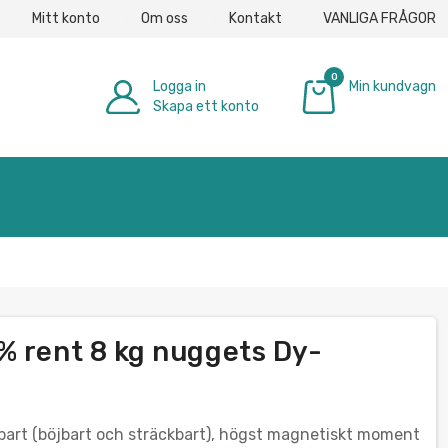
Mitt konto
Om oss
Kontakt
VANLIGA FRÅGOR
0
Logga in
Min kundvagn
Skapa ett konto
0,00 €
% rent 8 kg nuggets Dy-
mbart (böjbart och sträckbart), högst magnetiskt moment