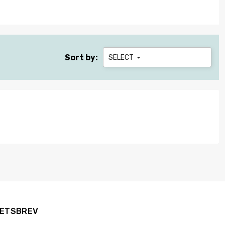
Sort by:
SELECT

ETSBREV