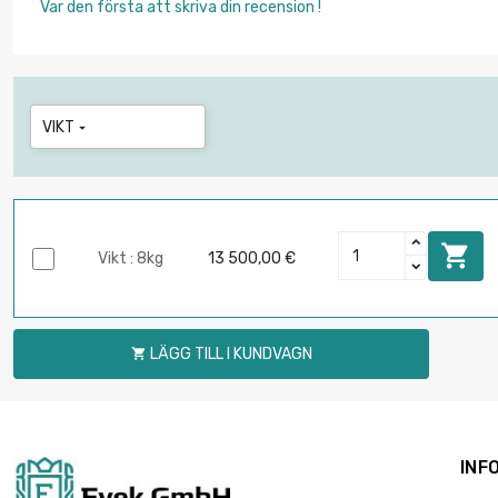
Var den första att skriva din recension !
VIKT


Vikt : 8kg
13 500,00 €
LÄGG TILL I KUNDVAGN

INF