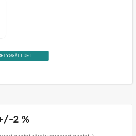
BETYGSÄTT DET
 +/-2 %