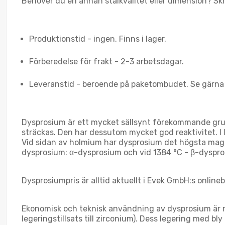
Behöver du en annan stålkvalitet eller dimension? Skri
Produktionstid - ingen. Finns i lager.
Förberedelse för frakt - 2-3 arbetsdagar.
Leveranstid - beroende på paketombudet. Se gärna
Dysprosium är ett mycket sällsynt förekommande grund
sträckas. Den har dessutom mycket god reaktivitet. I
Vid sidan av holmium har dysprosium det högsta mag
dysprosium: α-dysprosium och vid 1384 °C - β-dyspro
Dysprosiumpris är alltid aktuellt i Evek GmbH:s online
Ekonomisk och teknisk användning av dysprosium är rel
legeringstillsats till zirconium). Dess legering med 