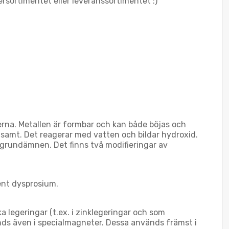
ersortimentet eller leveranssortimentet :)
rna. Metallen är formbar och kan både böjas och
gsamt. Det reagerar med vatten och bildar hydroxid.
grundämnen. Det finns två modifieringar av
rent dysprosium.
 legeringar (t.ex. i zinklegeringar och som
änds även i specialmagneter. Dessa används främst i