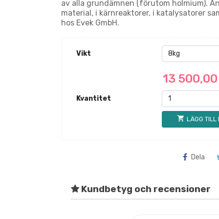
av alla grundämnen (förutom holmium). Anv
material, i kärnreaktorer, i katalysatorer sa
hos Evek GmbH.
Vikt
13 500,0
Kvantitet
shopping_cart
LÄGG TILL
Dela
Kundbetyg och recensioner