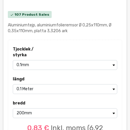
107 Product Sales
check
Aluminiumtejp, aluminiumfolieremsor Ø 0,25x110mm, Ø
0,35x110mm, platta 3,3206 ark
Tjocklek /
styrka
längd
bredd
0,83 €
Inkl. moms
(6,92