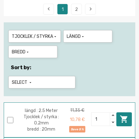


1
2
TJOCKLEK / STYRKA
LÄNGD


BREDD

Sort by:
SELECT

11,35 €
längd : 2.5 Meter
Tjocklek / styrka :

10,78 €
0.2mm
bredd : 20mm
Save 5 %