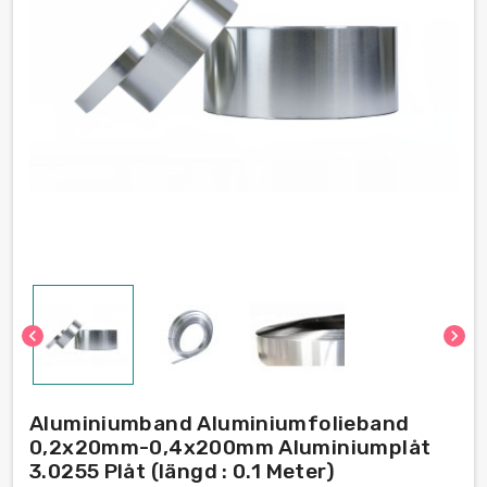
chevron_left
chevron_right
Aluminiumband Aluminiumfolieband
0,2x20mm-0,4x200mm Aluminiumplåt
3.0255 Plåt (längd : 0.1 Meter)