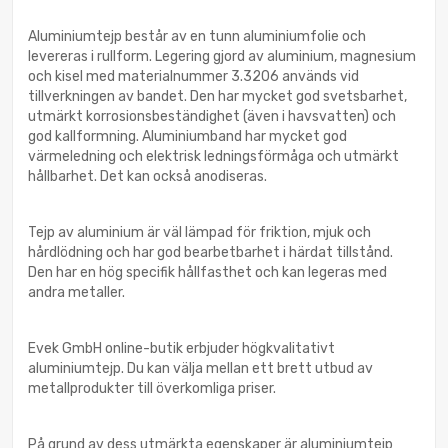
Aluminiumtejp består av en tunn aluminiumfolie och
levereras i rullform. Legering gjord av aluminium, magnesium
och kisel med materialnummer 3.3206 används vid
tillverkningen av bandet. Den har mycket god svetsbarhet,
utmärkt korrosionsbeständighet (även i havsvatten) och
god kallformning. Aluminiumband har mycket god
värmeledning och elektrisk ledningsförmåga och utmärkt
hållbarhet. Det kan också anodiseras.
Tejp av aluminium är väl lämpad för friktion, mjuk och
hårdlödning och har god bearbetbarhet i härdat tillstånd.
Den har en hög specifik hållfasthet och kan legeras med
andra metaller.
Evek GmbH online-butik erbjuder högkvalitativt
aluminiumtejp. Du kan välja mellan ett brett utbud av
metallprodukter till överkomliga priser.
På grund av dess utmärkta egenskaper är aluminiumtejp