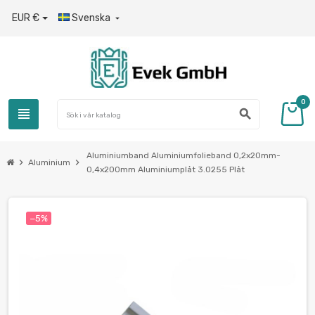
EUR €
Svenska

0
view_headline
search
Aluminiumband Aluminiumfolieband 0,2x20mm-
chevron_right
chevron_right
Aluminium
0,4x200mm Aluminiumplåt 3.0255 Plåt
−5%