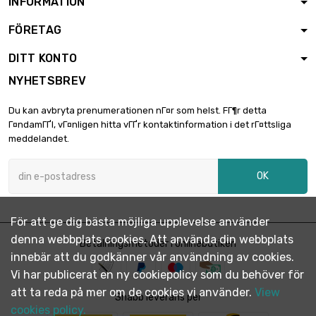
INFORMATION
11,95 €
längd : 2.5 Meter
FÖRETAG
Tjocklek / styrka :

11,35 €
0.3mm
DITT KONTO
bredd : 20mm
Save 5 %
NYHETSBREV
15,70 €
längd : 2.5 Meter
Du kan avbryta prenumerationen nГ¤r som helst. FГ¶r detta
Tjocklek / styrka :

14,92 €
Г¤ndamГҐl, vГ¤nligen hitta vГҐr kontaktinformation i det rГ¤ttsliga
0.3mm
meddelandet.
bredd : 50mm
Save 5 %
OK
21,95 €
längd : 2.5 Meter
bredd : 100mm

20,85 €
Tjocklek / styrka :
För att ge dig bästa möjliga upplevelse använder
0.3mm
Save 5 %
denna webbplats cookies. Att använda din webbplats
Betalningsmetoder i onlinebutiken
innebär att du godkänner vår användning av cookies.
6,20 €
Tjocklek / styrka :
0.2mm
Vi har publicerat en ny cookiepolicy som du behöver för

5,89 €
bredd : 20mm
att ta reda på mer om de cookies vi använder.
View
Snabb leverans per
längd : 0.2 Meter
Save 5 %
cookies policy.