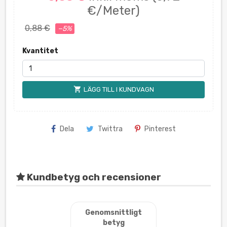
€/Meter)
0,88 €
−5%
Kvantitet
shopping_cart
LÄGG TILL I KUNDVAGN
Dela
Twittra
Pinterest
Kundbetyg och recensioner
Genomsnittligt
betyg