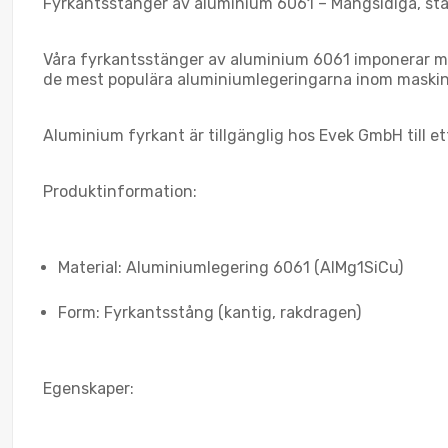
Fyrkantsstänger av aluminium 6061 – Mångsidiga, sta
Våra fyrkantsstänger av aluminium 6061 imponerar me
de mest populära aluminiumlegeringarna inom maskin
Aluminium fyrkant är tillgänglig hos Evek GmbH till ett
Produktinformation:
Material: Aluminiumlegering 6061 (AlMg1SiCu)
Form: Fyrkantsstång (kantig, rakdragen)
Egenskaper: