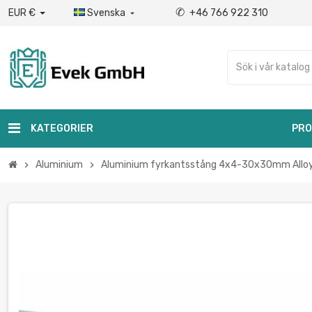
✆
EUR €
Svenska
+46 766 922 310

KATEGORIER
PRO
Aluminium
Aluminium fyrkantsstång 4x4-30x30mm Alloy 
chevron_right
chevron_right