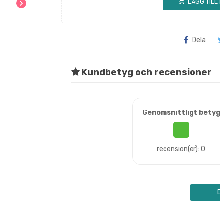
shopping_cart
LÄGG TILL
chevron_right
Dela
Kundbetyg och recensioner
Genomsnittligt betyg
recension(er): 0