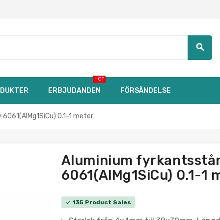
search
HOT
DUKTER
ERBJUDANDEN
FÖRSÄNDELSE
6061(AlMg1SiCu) 0.1-1 meter
Aluminium fyrkantsst
6061(AlMg1SiCu) 0.1-1 m
135 Product Sales
check