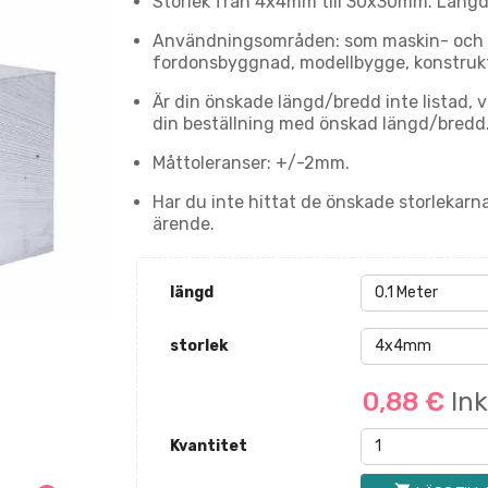
Storlek från 4x4mm till 30x30mm. Längd f
Användningsområden: som maskin- och a
fordonsbyggnad, modellbygge, konstruk
Är din önskade längd/bredd inte listad,
din beställning med önskad längd/bredd. V
Måttoleranser: +/-2mm.
Har du inte hittat de önskade storlekarn
ärende.
längd
storlek
0,88 €
In
Kvantitet