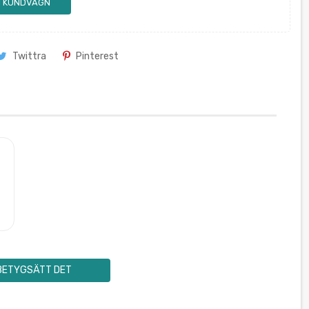
 I KUNDVAGN
Twittra
Pinterest
BETYGSÄTT DET