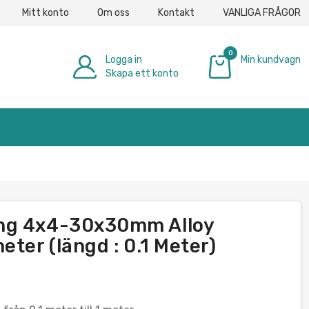
Mitt konto
Om oss
Kontakt
VANLIGA FRÅGOR
0
Logga in
Min kundvagn
Skapa ett konto
0,00 €
ång 4x4-30x30mm Alloy
eter (längd : 0.1 Meter)