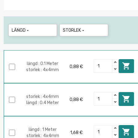
LÄNGD
STORLEK


längd : 0.1 Meter

0,88 €
storlek : 4x4mm
storlek : 4x4mm

0,88 €
längd : 0.4 Meter
längd : 1 Meter

1,68 €
storlek : 4x4mm