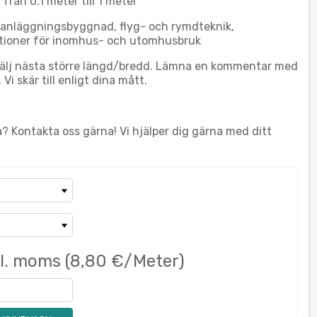
rån 0.1 meter till 1 meter
nläggningsbyggnad, flyg- och rymdteknik,
tioner för inomhus- och utomhusbruk
 välj nästa större längd/bredd. Lämna en kommentar med
i skär till enligt dina mått.
a? Kontakta oss gärna! Vi hjälper dig gärna med ditt
kl. moms
(8,80 €/Meter)