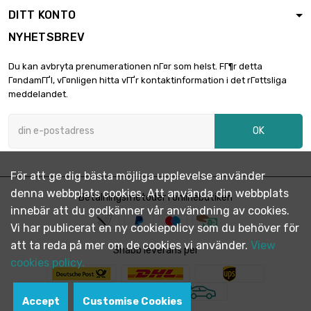
DITT KONTO
NYHETSBREV
Du kan avbryta prenumerationen nГ¤r som helst. FГ¶r detta
Г¤ndamГҐl, vГ¤nligen hitta vГҐr kontaktinformation i det rГ¤ttsliga
meddelandet.
OK
För att ge dig bästa möjliga upplevelse använder
denna webbplats cookies. Att använda din webbplats
Betalningsmetoder i onlinebutiken
innebär att du godkänner vår användning av cookies.
Vi har publicerat en ny cookiepolicy som du behöver för
att ta reda på mer om de cookies vi använder.
View
Snabb leverans per
cookies policy.
Accept
Customise Cookies