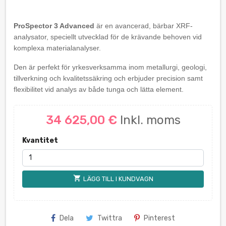
ProSpector 3 Advanced
är en avancerad, bärbar XRF-
analysator, speciellt utvecklad för de krävande behoven vid
komplexa materialanalyser.
Den är perfekt för yrkesverksamma inom metallurgi, geologi,
tillverkning och kvalitetssäkring och erbjuder precision samt
flexibilitet vid analys av både tunga och lätta element.
34 625,00 €
Inkl. moms
Kvantitet
shopping_cart
LÄGG TILL I KUNDVAGN
Dela
Twittra
Pinterest