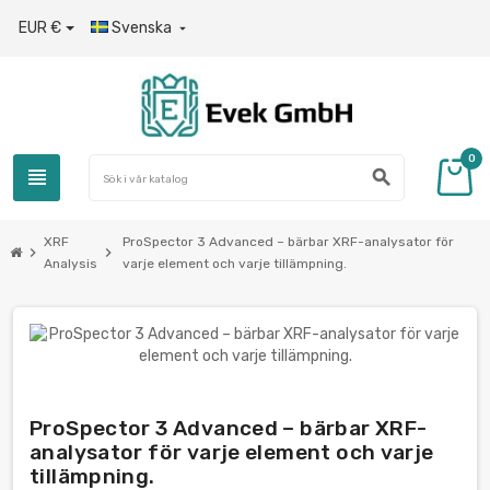
EUR €
Svenska

0
view_headline
search
XRF
ProSpector 3 Advanced – bärbar XRF-analysator för
chevron_right
chevron_right
Analysis
varje element och varje tillämpning.
ProSpector 3 Advanced – bärbar XRF-
analysator för varje element och varje
tillämpning.