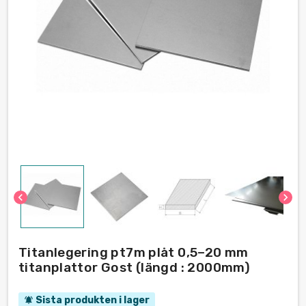
chevron_left
chevron_right
Titanlegering pt7m plåt 0,5–20 mm
titanplattor Gost (längd : 2000mm)
Sista produkten i lager
notifications_active