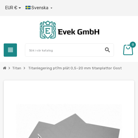
EUR €
Svenska

0
view_headline
search
chevron_right
chevron_right
Titan
Titanlegering pt7m plåt 0,5–20 mm titanplattor Gost