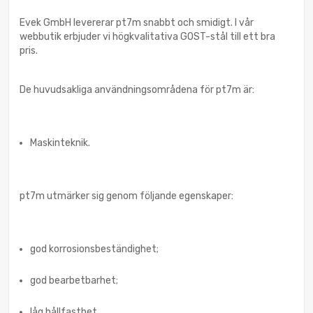
Evek GmbH levererar pt7m snabbt och smidigt. I vår
webbutik erbjuder vi högkvalitativa GOST-stål till ett bra
pris.
De huvudsakliga användningsområdena för pt7m är:
Maskinteknik.
pt7m utmärker sig genom följande egenskaper:
god korrosionsbeständighet;
god bearbetbarhet;
låg hållfasthet.