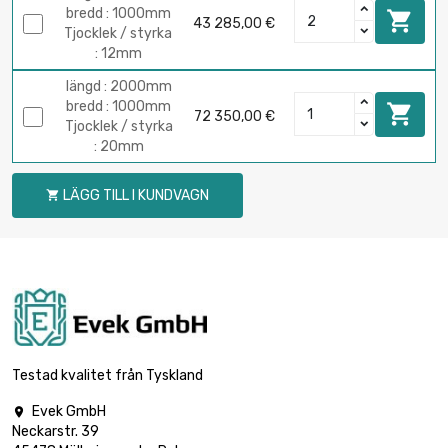
bredd : 1000mm

43 285,00 €
Tjocklek / styrka
: 12mm
längd : 2000mm
bredd : 1000mm

72 350,00 €
Tjocklek / styrka
: 20mm
LÄGG TILL I KUNDVAGN

Testad kvalitet från Tyskland
Evek GmbH

Neckarstr. 39