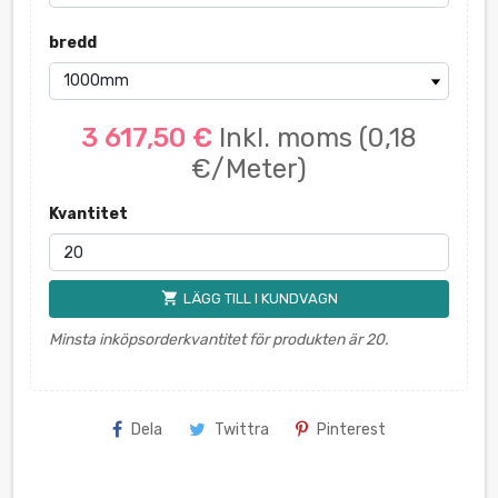
bredd
3 617,50 €
Inkl. moms
(0,18
€/Meter)
Kvantitet
shopping_cart
LÄGG TILL I KUNDVAGN
Minsta inköpsorderkvantitet för produkten är 20.
Dela
Twittra
Pinterest