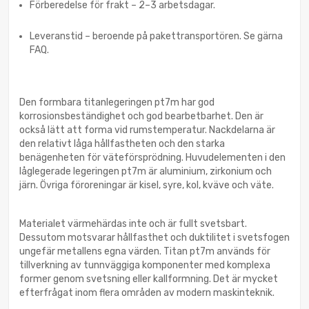
Förberedelse för frakt – 2–3 arbetsdagar.
Leveranstid – beroende på pakettransportören. Se gärna
FAQ.
Den formbara titanlegeringen pt7m har god
korrosionsbeständighet och god bearbetbarhet. Den är
också lätt att forma vid rumstemperatur. Nackdelarna är
den relativt låga hållfastheten och den starka
benägenheten för väteförsprödning. Huvudelementen i den
låglegerade legeringen pt7m är aluminium, zirkonium och
järn. Övriga föroreningar är kisel, syre, kol, kväve och väte.
Materialet värmehärdas inte och är fullt svetsbart.
Dessutom motsvarar hållfasthet och duktilitet i svetsfogen
ungefär metallens egna värden. Titan pt7m används för
tillverkning av tunnväggiga komponenter med komplexa
former genom svetsning eller kallformning. Det är mycket
efterfrågat inom flera områden av modern maskinteknik.