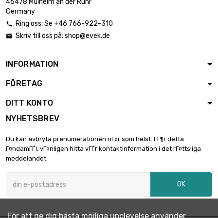
45478 Mülheim an der Ruhr
Germany
Ring oss: Se +46 766-922-310

Skriv till oss på:
shop@evek.de

INFORMATION
FÖRETAG
DITT KONTO
NYHETSBREV
Du kan avbryta prenumerationen nГ¤r som helst. FГ¶r detta
Г¤ndamГҐl, vГ¤nligen hitta vГҐr kontaktinformation i det rГ¤ttsliga
meddelandet.
OK
För att ge dig bästa möjliga upplevelse använder