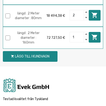
längd : 2 Meter

18 494,38 €
diameter : 80mm
längd : 2 Meter

diameter :
72 727,50 €
160mm
LÄGG TILL I KUNDVAGN

Testad kvalitet från Tyskland