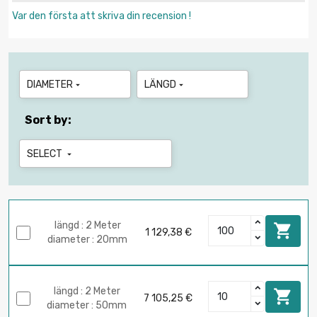
Var den första att skriva din recension !
DIAMETER
LÄNGD


Sort by:
SELECT

längd : 2 Meter

1 129,38 €
diameter : 20mm
längd : 2 Meter

7 105,25 €
diameter : 50mm