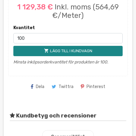
1 129,38 €
Inkl. moms
(564,69
€/Meter)
Kvantitet
shopping_cart
LÄGG TILL I KUNDVAGN
Minsta inköpsorderkvantitet för produkten är 100.
Dela
Twittra
Pinterest
Kundbetyg och recensioner