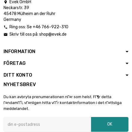
Evek GmbH

Neckarstr. 39
45478 Mülheim an der Ruhr
Germany
Ring oss: Se +46 766-922-310

Skriv till oss på:
shop@evek.de

INFORMATION
FÖRETAG
DITT KONTO
NYHETSBREV
Du kan avbryta prenumerationen nГ¤r som helst. FГ¶r detta
Г¤ndamГҐl, vГ¤nligen hitta vГҐr kontaktinformation i det rГ¤ttsliga
meddelandet.
OK