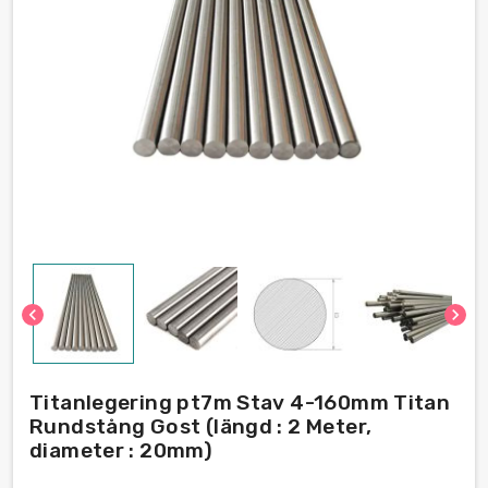
chevron_left
chevron_right
Titanlegering pt7m Stav 4-160mm Titan
Rundstång Gost (längd : 2 Meter,
diameter : 20mm)