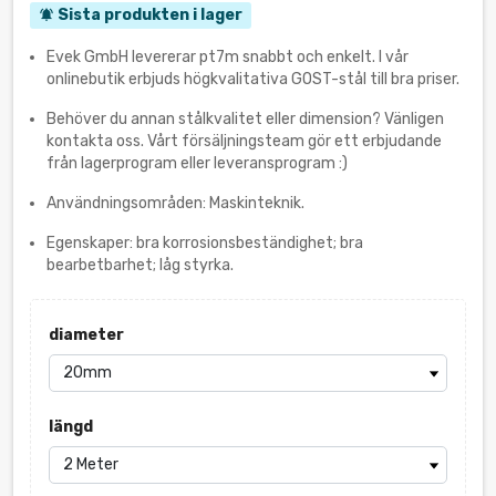
Sista produkten i lager
notifications_active
Evek GmbH levererar pt7m snabbt och enkelt. I vår
onlinebutik erbjuds högkvalitativa GOST-stål till bra priser.
Behöver du annan stålkvalitet eller dimension? Vänligen
kontakta oss. Vårt försäljningsteam gör ett erbjudande
från lagerprogram eller leveransprogram :)
Användningsområden: Maskinteknik.
Egenskaper: bra korrosionsbeständighet; bra
bearbetbarhet; låg styrka.
diameter
längd