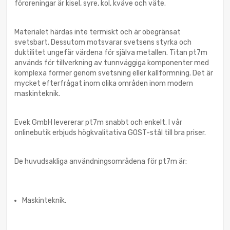
föroreningar är kisel, syre, kol, kväve och väte.
Materialet härdas inte termiskt och är obegränsat
svetsbart. Dessutom motsvarar svetsens styrka och
duktilitet ungefär värdena för själva metallen. Titan pt7m
används för tillverkning av tunnväggiga komponenter med
komplexa former genom svetsning eller kallformning. Det är
mycket efterfrågat inom olika områden inom modern
maskinteknik.
Evek GmbH levererar pt7m snabbt och enkelt. I vår
onlinebutik erbjuds högkvalitativa GOST-stål till bra priser.
De huvudsakliga användningsområdena för pt7m är:
Maskinteknik.