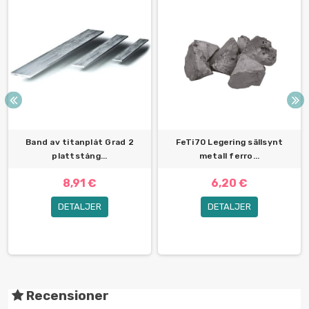
Band av titanplåt Grad 2
FeTi70 Legering sällsynt
plattstång...
metall ferro...
8,91 €
6,20 €
DETALJER
DETALJER
Recensioner