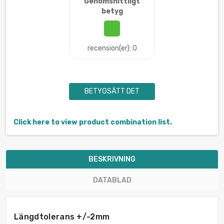
Genomsnittligt
betyg
recension(er): 0
BETYGSÄTT DET
Click here to view product combination list.
BESKRIVNING
DATABLAD
Längdtolerans +/-2mm