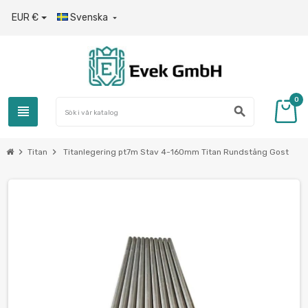
EUR €
Svenska

0
view_headline
search
chevron_right
chevron_right
Titan
Titanlegering pt7m Stav 4-160mm Titan Rundstång Gost