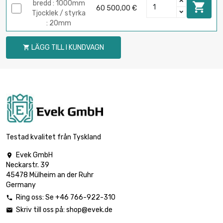
bredd : 1000mm

60 500,00 €
Tjocklek / styrka
: 20mm
LÄGG TILL I KUNDVAGN

Testad kvalitet från Tyskland
Evek GmbH

Neckarstr. 39
45478 Mülheim an der Ruhr
Germany
Ring oss: Se +46 766-922-310

Skriv till oss på:
shop@evek.de
