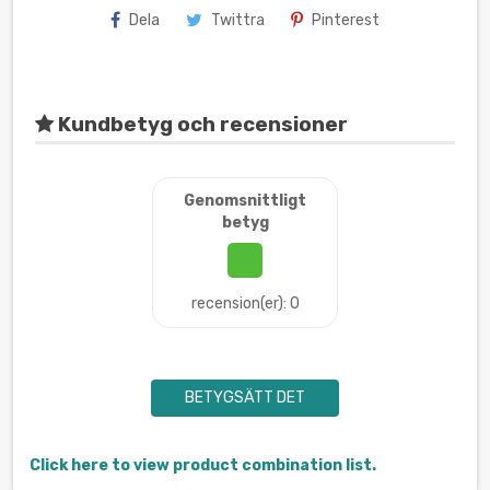
Dela
Twittra
Pinterest
Kundbetyg och recensioner
Genomsnittligt
betyg
recension(er): 0
BETYGSÄTT DET
Click here to view product combination list.