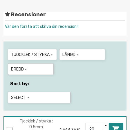
Recensioner
Var den första att skriva din recension !
TJOCKLEK / STYRKA
LÄNGD


BREDD

Sort by:
SELECT

Tjocklek / styrka :
0.5mm

1 543,75 €