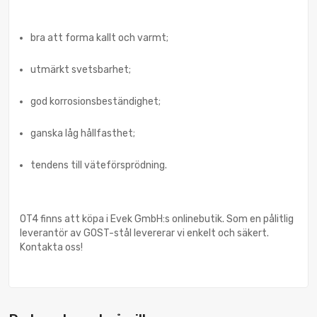
bra att forma kallt och varmt;
utmärkt svetsbarhet;
god korrosionsbeständighet;
ganska låg hållfasthet;
tendens till väteförsprödning.
OT4 finns att köpa i Evek GmbH:s onlinebutik. Som en pålitlig
leverantör av GOST-stål levererar vi enkelt och säkert.
Kontakta oss!