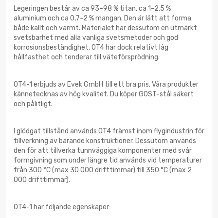
Legeringen består av ca 93–98 % titan, ca 1–2,5 %
aluminium och ca 0,7–2 % mangan. Den är lätt att forma
både kallt och varmt. Materialet har dessutom en utmärkt
svetsbarhet med alla vanliga svetsmetoder och god
korrosionsbeständighet. OT4 har dock relativt låg
hållfasthet och tenderar till väteförsprödning.
OT4-1 erbjuds av Evek GmbH till ett bra pris. Våra produkter
kännetecknas av hög kvalitet. Du köper GOST-stål säkert
och pålitligt.
I glödgat tillstånd används OT4 främst inom flygindustrin för
tillverkning av bärande konstruktioner. Dessutom används
den för att tillverka tunnväggiga komponenter med svår
formgivning som under längre tid används vid temperaturer
från 300 °C (max 30 000 drifttimmar) till 350 °C (max 2
000 drifttimmar).
OT4-1 har följande egenskaper: