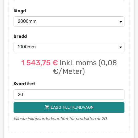
längd
bredd
1 543,75 €
Inkl. moms
(0,08
€/Meter)
Kvantitet
shopping_cart
LÄGG TILL I KUNDVAGN
Minsta inköpsorderkvantitet för produkten är 20.