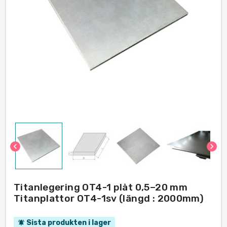
chevron_left
chevron_right
Titanlegering OT4-1 plåt 0,5–20 mm
Titanplattor OT4-1sv (längd : 2000mm)
Sista produkten i lager
notifications_active