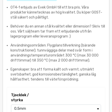
OT4-1 erbjuds av Evek GmbH till ett bra pris. Våra
produkter kännetecknas av hög kvalitet. Du köper GOST-
stål säkert och pålitligt.
Behöver du en annan stål kvalitet eller dimension? Skriv till
oss. Vårt säljteam tar fram ett erbjudande utifrån
lagerprogram eller leveransprogram :)
Användningsområden: Flygplanstillverkning (bärande
konstruktioner); tunnväggiga delar med svår form i
användningstemperaturområdet 300 °C (max 30 000
drifttimmar) till 350 °C (max 2 000 drifttimmar);
Egenskaper: bra att forma kallt och varmt; utmärkt
svetsbarhet; god korrosionsbeständighet; ganska låg
hållfasthet; tendens till väteförsprödning;
Tjocklek /
styrka