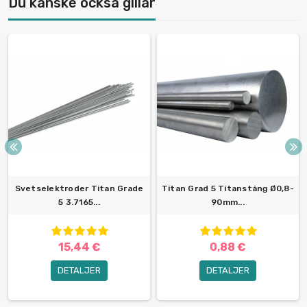
Du kanske också gillar
Svetselektroder Titan Grade
Titan Grad 5 Titanstång Ø0,8-
5 3.7165...
90mm...
15,44 €
0,88 €
DETALJER
DETALJER