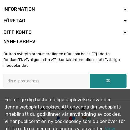
INFORMATION
FÖRETAG
DITT KONTO
NYHETSBREV
Du kan avbryta prenumerationen nГ¤r som helst. FГ¶r detta
Г¤ndamГҐl, vГ¤nligen hitta vГҐr kontaktinformation i det rГ¤ttsliga
meddelandet.
OK
För att ge dig bästa möjliga upplevelse använder
denna webbplats cookies. Att använda din webbplats
Betalningsmetoder i onlinebutiken
innebär att du godkänner vår användning av cookies.
Vi har publicerat en ny cookiepolicy som du behöver för
att ta reda på mer om de cookies vi använder.
View