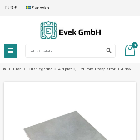
EUR €
Svenska

0
view_headline
search
chevron_right
chevron_right
Titan
Titanlegering OT4-1 plåt 0,5–20 mm Titanplattor OT4-1sv