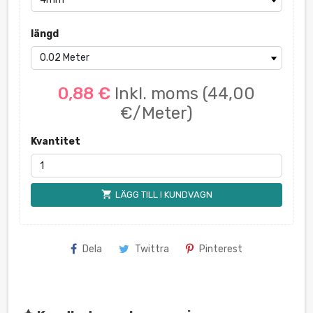
längd
0,88 €
Inkl. moms
(44,00
€/Meter)
Kvantitet
shopping_cart
LÄGG TILL I KUNDVAGN
Dela
Twittra
Pinterest