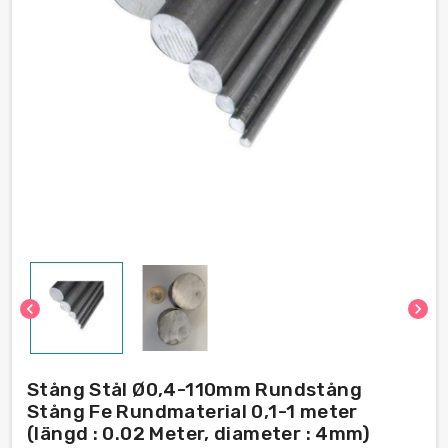
chevron_left
chevron_right
Stång Stål Ø0,4-110mm Rundstång
Stång Fe Rundmaterial 0,1-1 meter
(längd : 0.02 Meter, diameter : 4mm)