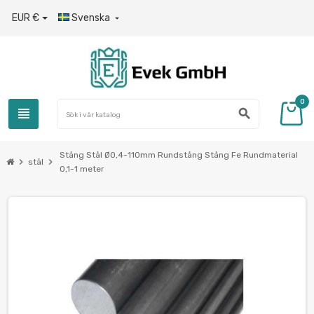
EUR €
Svenska

0
view_headline
search
Stång Stål Ø0,4-110mm Rundstång Stång Fe Rundmaterial
chevron_right
chevron_right
stål
0,1-1 meter