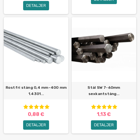
DETALJER
Rostfri stång 0,4 mm–400 mm
Stål SW 7-60mm
1.4301...
sexkantstång...
0,88 €
1,13 €
DETALJER
DETALJER