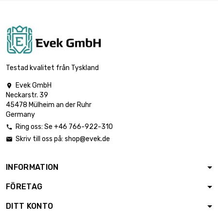
längd : 0.75 Meter

5,28 €
diameter : 4mm
längd : 1 Meter

6,40 €
diameter : 4mm
Testad kvalitet från Tyskland
Evek GmbH

Neckarstr. 39
längd : 0.02 Meter

0,88 €
45478 Mülheim an der Ruhr
diameter : 5mm
Germany
Ring oss: Se +46 766-922-310

Skriv till oss på:
shop@evek.de

längd : 0.05 Meter

0,88 €
diameter : 5mm
INFORMATION
FÖRETAG
längd : 0.1 Meter

1,35 €
diameter : 5mm
DITT KONTO