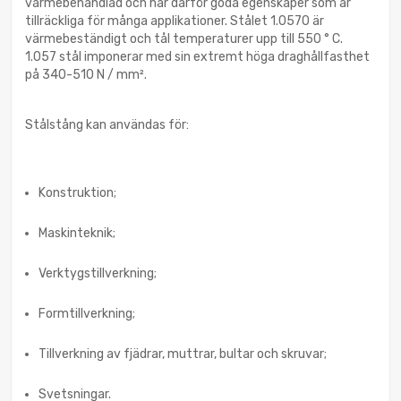
värmebehandlad och har därför goda egenskaper som är
tillräckliga för många applikationer. Stålet 1.0570 är
värmebeständigt och tål temperaturer upp till 550 ° C.
1.057 stål imponerar med sin extremt höga draghållfasthet
på 340-510 N / mm².
Stålstång kan användas för:
Konstruktion;
Maskinteknik;
Verktygstillverkning;
Formtillverkning;
Tillverkning av fjädrar, muttrar, bultar och skruvar;
Svetsningar.