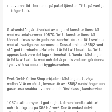
Leveranstid - beroende på pakettjänsten. Titta på vanliga
frågor tack.
Stålrundstång är tillverkad av olegerat konstruktionsstål
med materialnummer 1.0570. Detta konstruktionsstål
kännetecknas av sin goda svetsbarhet: det kan lätt svetsas
med alla vanliga svetsprocesser. Dessutom har s355j2 rund
stål god formbarhet. Materialet är lätt att bearbeta. Detta
uppnås tack vare det låga kolinnehållet. Runda stålstänger
är lätta att arbeta med och det är precis vad som gör denna
typ av stål så populär i byggbranschen.
Evek GmbH Online Shop erbjuder stålstänger att välja
mellan. Vi är en pålitlig leverantör av s355j2 rundstänger och
garanterar snabba leveranser och förstklassig kundservice.
1.057 stål har mycket god seghet, dimensionell stabilitet
och sträckgräns på 355 N / mm². Den är endast delvis