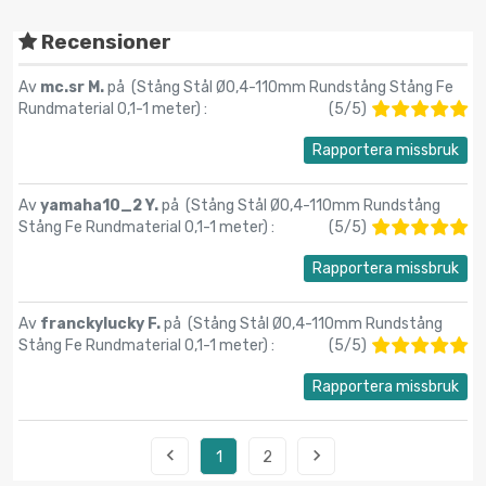
Recensioner
Av
mc.sr M.
på (
Stång Stål Ø0,4-110mm Rundstång Stång Fe
Rundmaterial 0,1-1 meter
) :
(
5
/
5
)
Rapportera missbruk
Av
yamaha10_2 Y.
på (
Stång Stål Ø0,4-110mm Rundstång
Stång Fe Rundmaterial 0,1-1 meter
) :
(
5
/
5
)
Rapportera missbruk
Av
franckylucky F.
på (
Stång Stål Ø0,4-110mm Rundstång
Stång Fe Rundmaterial 0,1-1 meter
) :
(
5
/
5
)
Rapportera missbruk


1
2