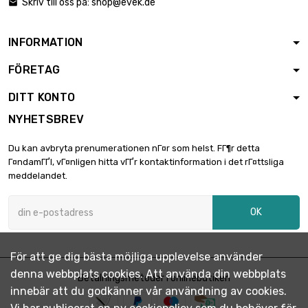
Skriv till oss på:
shop@evek.de

Tjocklek / styrka :

17,56 €
1mm
bredd : 30mm
INFORMATION
längd : 1 Meter
FÖRETAG
Tjocklek / styrka :

35,14 €
1mm
DITT KONTO
bredd : 30mm
NYHETSBREV
längd : 0.5 Meter
Tjocklek / styrka :

35,14 €
Du kan avbryta prenumerationen nГ¤r som helst. FГ¶r detta
2mm
Г¤ndamГҐl, vГ¤nligen hitta vГҐr kontaktinformation i det rГ¤ttsliga
bredd : 30mm
meddelandet.
längd : 1 Meter
Tjocklek / styrka :

70,26 €
OK
2mm
bredd : 30mm
längd : 0.5 Meter
För att ge dig bästa möjliga upplevelse använder
Tjocklek / styrka :

15,36 €
denna webbplats cookies. Att använda din webbplats
0.5mm
Betalningsmetoder i onlinebutiken
innebär att du godkänner vår användning av cookies.
bredd : 35mm