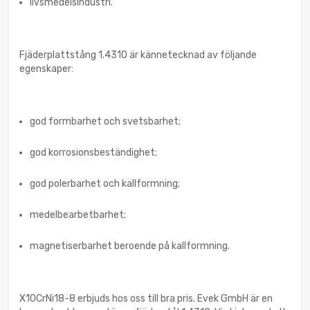
livsmedelsindustri.
Fjäderplattstång 1.4310 är kännetecknad av följande
egenskaper:
god formbarhet och svetsbarhet;
god korrosionsbeständighet;
god polerbarhet och kallformning;
medelbearbetbarhet;
magnetiserbarhet beroende på kallformning.
X10CrNi18-8 erbjuds hos oss till bra pris. Evek GmbH är en