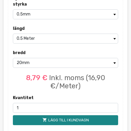
styrka
längd
bredd
8,79 €
Inkl. moms
(16,90
€/Meter)
Kvantitet
shopping_cart
LÄGG TILL I KUNDVAGN