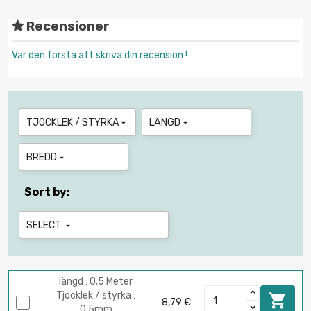
Recensioner
Var den första att skriva din recension !
TJOCKLEK / STYRKA
LÄNGD


BREDD

Sort by:
SELECT

längd : 0.5 Meter
Tjocklek / styrka :

8,79 €
0.5mm