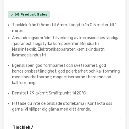
68 Product Sales
check
Tjocklek från 0.5mm till 6mm. Längd från 0.5 meter till 1
meter.
Användningsområde: Tillverkning av korrosionsbeständiga
fjädrar och högstyrka komponenter; Bilindustri;
Maskinteknik; Elektronikapparater; kemisk industri;
livsmedelsindustri;
Egenskaper: god formbarhet och svetsbarhet; god
korrosionsbeständighet; god polerbarhet och kallformning;
medelbearbetbarhet; magnetiserbarhet beroende på
kallformning;
Densitet 7.9 g/cm³; Smältpunkt 1420°C;
Hittade du inte de önskade storlekarna? Kontakta oss
gärna! Vi hjälper dig gärna med ditt ärende.
Tjocklek /