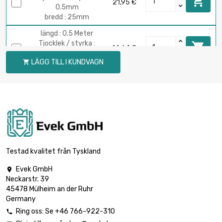

21,95 €
0.5mm
bredd : 25mm
längd : 0.5 Meter
Tjocklek / styrka :

14,64 €
1mm
LÄGG TILL I KUNDVAGN

bredd : 25mm
längd : 1 Meter
Tjocklek / styrka :

29,28 €
1mm
bredd : 25mm
längd : 0.5 Meter
Tjocklek / styrka :

13,18 €
0.5mm
Testad kvalitet från Tyskland
bredd : 30mm
Evek GmbH

längd : 1 Meter
Neckarstr. 39
Tjocklek / styrka :

26,35 €
45478 Mülheim an der Ruhr
0.5mm
Germany
bredd : 30mm
Ring oss: Se +46 766-922-310

längd : 0.5 Meter