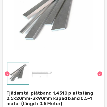
chevron_left
chevron_right
Fjäderstål plåtband 1.4310 plattstång
0.5x20mm-3x90mm kapad band 0.5-1
meter (längd : 0.5 Meter)