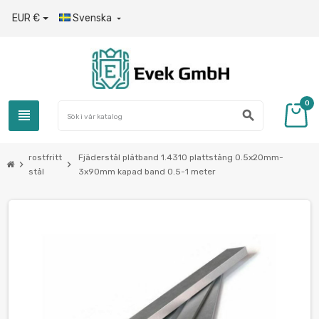
EUR €
Svenska

0
view_headline
search
rostfritt
Fjäderstål plåtband 1.4310 plattstång 0.5x20mm-
chevron_right
chevron_right
stål
3x90mm kapad band 0.5-1 meter