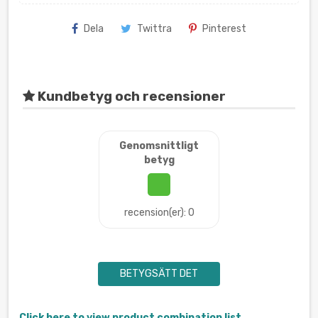
Dela
Twittra
Pinterest
Kundbetyg och recensioner
Genomsnittligt
betyg
recension(er): 0
BETYGSÄTT DET
Click here to view product combination list.