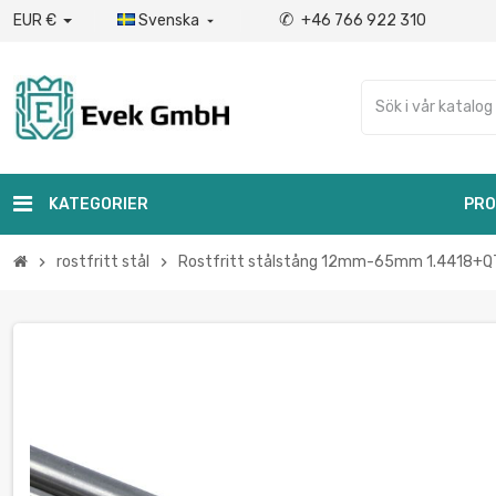
✆
EUR €
Svenska
+46 766 922 310

KATEGORIER
PRO
rostfritt stål
Rostfritt stålstång 12mm-65mm 1.4418+Q
chevron_right
chevron_right