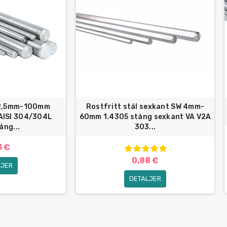
 2,5mm-100mm
Rostfritt stål sexkant SW 4mm-
AISI 304/304L
60mm 1.4305 stång sexkant VA V2A
ång...
303...
3 €
0,88 €
LJER
DETALJER