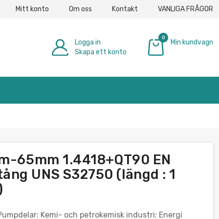
Mitt konto
Om oss
Kontakt
VANLIGA FRÅGOR
0
Logga in
Min kundvagn
Skapa ett konto
0,00 €
2mm-65mm 1.4418+QT90 EN
ång UNS S32750 (längd : 1
)
pdelar; Kemi- och petrokemisk industri; Energi