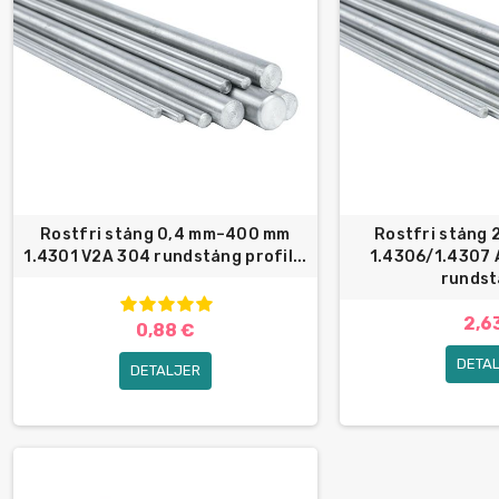
Rostfri stång 0,4 mm–400 mm
Rostfri stång
1.4301 V2A 304 rundstång profil...
1.4306/1.4307 
rundst
2,6
0,88 €
DETA
DETALJER