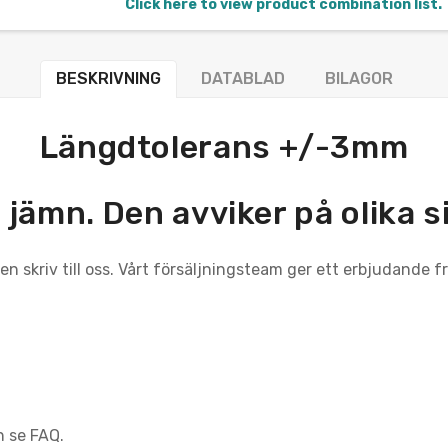
Click here to view product combination list.
BESKRIVNING
DATABLAD
BILAGOR
Längdtolerans +/-3mm
 jämn. Den avviker på olika 
n skriv till oss. Vårt försäljningsteam ger ett erbjudande f
n se FAQ.