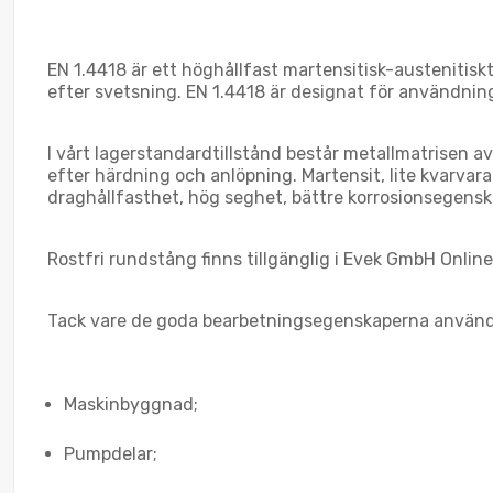
EN 1.4418 är ett höghållfast martensitisk-austenitisk
efter svetsning. EN 1.4418 är designat för användnin
I vårt lagerstandardtillstånd består metallmatrisen 
efter härdning och anlöpning. Martensit, lite kvarvar
draghållfasthet, hög seghet, bättre korrosionsegensk
Rostfri rundstång finns tillgänglig i Evek GmbH Online 
Tack vare de goda bearbetningsegenskaperna används
Maskinbyggnad;
Pumpdelar;