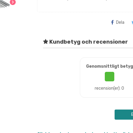
chevron_right
Dela
Kundbetyg och recensioner
Genomsnittligt betyg
recension(er): 0