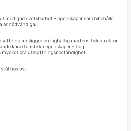
sthet med god svetsbarhet - egenskaper som bibehålls
na är nödvändiga.
sättning möjliggör en låghaltig martensitisk struktur
ljande karakteristiska egenskaper – hög
och mycket bra utmattningsbeständighet.
 stål hos oss.