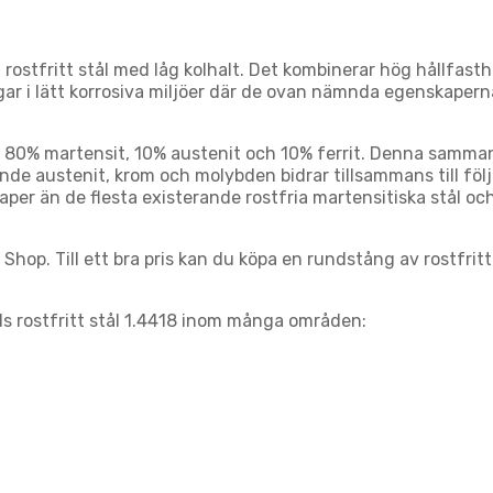
t rostfritt stål med låg kolhalt. Det kombinerar hög hållfa
gar i lätt korrosiva miljöer där de ovan nämnda egenskaper
av 80% martensit, 10% austenit och 10% ferrit. Denna samman
ande austenit, krom och molybden bidrar tillsammans till fö
aper än de flesta existerande rostfria martensitiska stål 
Shop. Till ett bra pris kan du köpa en rundstång av rostfritt
 rostfritt stål 1.4418 inom många områden: