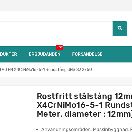
search
HOT
DUKTER
ERBJUDANDEN
FÖRSÄNDELSE
T90 EN X4CrNiMo16-5-1 Rundstång UNS S32750
Rostfritt stålstång 1
X4CrNiMo16-5-1 Rundst
Meter, diameter : 12mm
Användningsområden: Maskinbyggnad; Pum