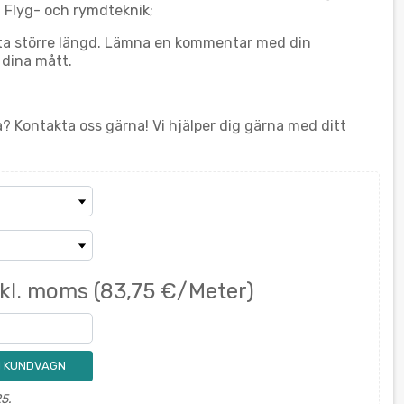
; Flyg- och rymdteknik;
ästa större längd. Lämna en kommentar med din
 dina mått.
a? Kontakta oss gärna! Vi hjälper dig gärna med ditt
nkl. moms
(83,75 €/Meter)
 I KUNDVAGN
5.