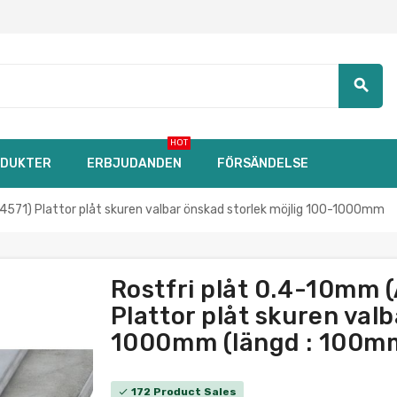
search
HOT
DUKTER
ERBJUDANDEN
FÖRSÄNDELSE
1.4571) Plattor plåt skuren valbar önskad storlek möjlig 100-1000mm
Rostfri plåt 0.4-10mm (
Plattor plåt skuren val
1000mm (längd : 100m
172 Product Sales
check