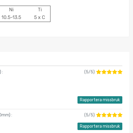
Ni
Ti
10.5-13.5
5 x C
) :
(
5
/
5
)
Rapportera missbruk
000mm
) :
(
5
/
5
)
Rapportera missbruk