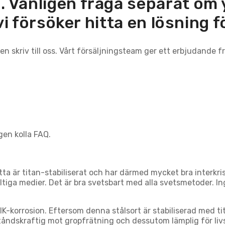
ie. Vänligen fråga separat om y
vi försöker hitta en lösning f
n skriv till oss. Vårt försäljningsteam ger ett erbjudande f
gen kolla FAQ.
Detta är titan-stabiliserat och har därmed mycket bra interkr
haltiga medier. Det är bra svetsbart med alla svetsmetoder. 
 IK-korrosion. Eftersom denna stålsort är stabiliserad med t
ståndskraftig mot gropfrätning och dessutom lämplig för li