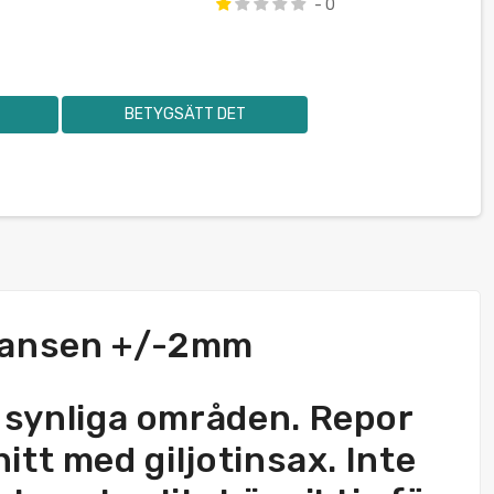
- 0
BETYGSÄTT DET
leransen +/-2mm
er synliga områden. Repor
itt med giljotinsax. Inte