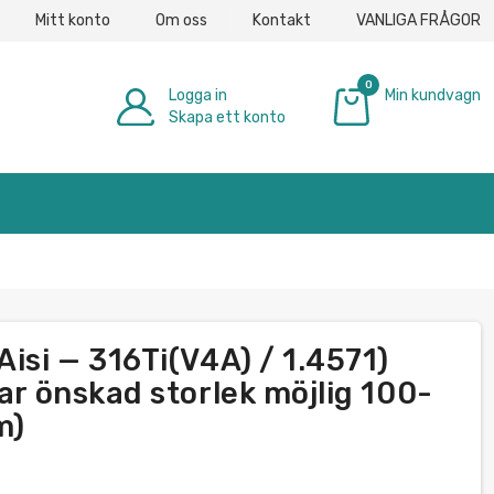
Mitt konto
Om oss
Kontakt
VANLIGA FRÅGOR
0
Logga in
Min kundvagn
Skapa ett konto
0,00 €
Aisi — 316Ti(V4A) / 1.4571)
bar önskad storlek möjlig 100-
m)