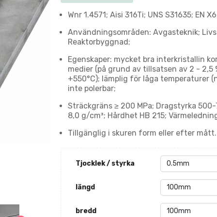
Wnr 1.4571; Aisi 316Ti; UNS S31635; EN X
Användningsområden: Avgasteknik; Livsm
Reaktorbyggnad;
Egenskaper: mycket bra interkristallin k
medier (på grund av tillsatsen av 2 - 2,5
+550°C); lämplig för låga temperaturer (n
inte polerbar;
Sträckgräns ≥ 200 MPa; Dragstyrka 500-7
8,0 g/cm³; Hårdhet HB 215; Värmelednin
Tillgänglig i skuren form eller efter mått.
Tjocklek / styrka
längd
bredd