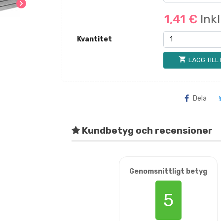
chevron_right
1,41 €
Ink
Kvantitet
shopping_cart
LÄGG TILL
Dela
Kundbetyg och recensioner
Genomsnittligt betyg
5