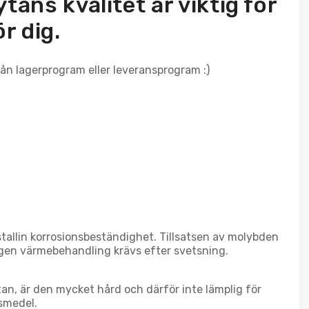
tans kvalitet är viktig för
ör dig.
rån lagerprogram eller leveransprogram :)
istallin korrosionsbeständighet. Tillsatsen av molybden
Ingen värmebehandling krävs efter svetsning.
itan, är den mycket hård och därför inte lämplig för
vsmedel.