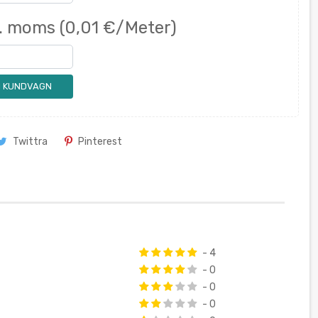
l. moms
(0,01 €/Meter)
 I KUNDVAGN
Twittra
Pinterest
- 4
- 0
- 0
- 0