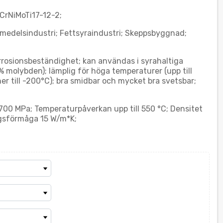
6CrNiMoTi17-12-2;
edelsindustri; Fettsyraindustri; Skeppsbyggnad;
orrosionsbeständighet; kan användas i syrahaltiga
 % molybden); lämplig för höga temperaturer (upp till
er till -200°C); bra smidbar och mycket bra svetsbar;
00 MPa; Temperaturpåverkan upp till 550 °C; Densitet
gsförmåga 15 W/m*K;