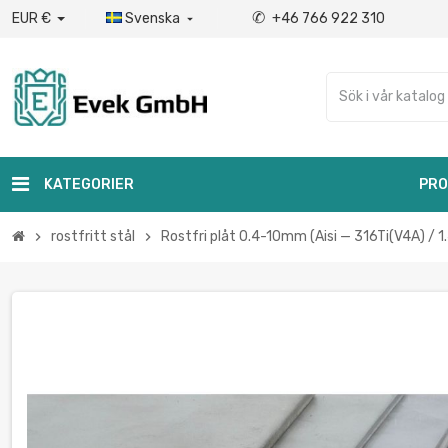
✆
EUR €
Svenska
+46 766 922 310

KATEGORIER
PRO
rostfritt stål
Rostfri plåt 0.4-10mm (Aisi — 316Ti(V4A) / 
chevron_right
chevron_right