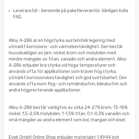
Leveranstid - beroende på paketleverantör. Vänligen kolla
FAQ.
Alloy A-286 är en högstyrka austenitisk legering med
utmärkt korrosions- och värmebeständighet. Den består
huvudsakligen av järn, nickel, krom och molybden med
mindre mängder av titan, vanadin och andra element. Alloy
A-286 erbjuder bra styrka vid höga temperaturer och
används ofta för applikationer som kräver hög styrka,
utmärkt korrosionsbeständighet och god svetsbarhet. Den
används ofta inom flyg- och rymdindustrin, bilindustrin och
andra högpresterande applikationer.
Alloy A-286 består vanligtvis av cirka 24-27% krom, 13-16%
nickel, 1,5-2,5% molybden, 1-1,5% titan, 0,1-0,3% vanadin och
små mängder av andra element som kol, mangan och kisel.
Evek GmbH Online Shop erbjuder materialet 1.4944 och