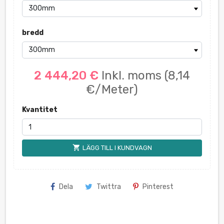
bredd
2 444,20 €
Inkl. moms
(8,14
€/Meter)
Kvantitet
shopping_cart
LÄGG TILL I KUNDVAGN
Dela
Twittra
Pinterest