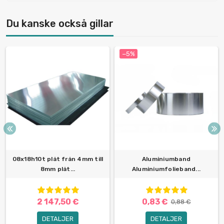
Du kanske också gillar
−5%
08x18h10t plåt från 4mm till
Aluminiumband
8mm plåt...
Aluminiumfolieband...
2 147,50 €
0,83 €
0,88 €
DETALJER
DETALJER