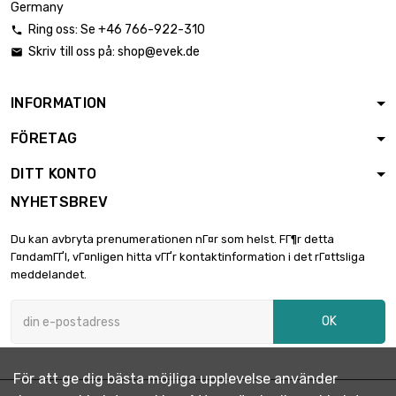
Germany
3.18mm
Ring oss: Se +46 766-922-310

längd : 150mm
Skriv till oss på:
shop@evek.de

bredd : 150mm

2 428,90 €
Tjocklek / styrka :
4.04mm
INFORMATION
längd : 150mm
FÖRETAG
bredd : 150mm

2 856,60 €
Tjocklek / styrka :
DITT KONTO
4.75mm
NYHETSBREV
bredd : 100mm
längd : 100mm

2 118,30 €
Du kan avbryta prenumerationen nГ¤r som helst. FГ¶r detta
Tjocklek / styrka :
Г¤ndamГҐl, vГ¤nligen hitta vГҐr kontaktinformation i det rГ¤ttsliga
7.92mm
meddelandet.
bredd : 100mm
längd : 100mm

2 546,00 €
OK
Tjocklek / styrka :
9.53mm
bredd : 100mm
För att ge dig bästa möjliga upplevelse använder
längd : 100mm
