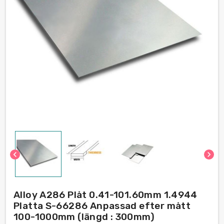
chevron_left
chevron_right
Alloy A286 Plåt 0.41-101.60mm 1.4944
Platta S-66286 Anpassad efter mått
100-1000mm (längd : 300mm)