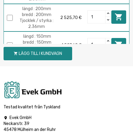
längd : 200mm
bredd : 200mm

2 525,70 €
Tjocklek / styrka :
2.36mm
längd : 150mm
bredd : 150mm

1 527,60 €
Tjocklek / styrka :
LÄGG TILL I KUNDVAGN

2.54mm
längd : 200mm
bredd : 200mm

2 715,80 €
Tjocklek / styrka :
2.54mm
längd : 150mm
bredd : 150mm

1 909,50 €
Tjocklek / styrka :
Testad kvalitet från Tyskland
3.18mm
Evek GmbH

längd : 200mm
Neckarstr. 39
bredd : 200mm

3 394,70 €
45478 Mülheim an der Ruhr
Tjocklek / styrka :