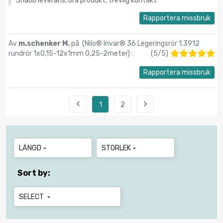
Snabb leverans, bra produkt, trevlig kontakt
Rapportera missbruk
Av
m.schenker M.
på (
Nilo® Invar® 36 Legeringsrör 1.3912
rundrör 1x0,15-12х1mm 0,25-2meter
) :
(
5
/
5
)
Rapportera missbruk


1
2
LÄNGD
STORLEK


Sort by:
SELECT
