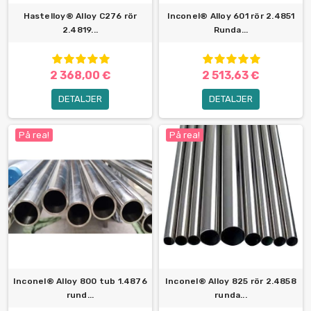
Hastelloy® Alloy C276 rör
Inconel® Alloy 601 rör 2.4851
2.4819...
Runda...
2 368,00 €
2 513,63 €
DETALJER
DETALJER
På rea!
På rea!
Inconel® Alloy 800 tub 1.4876
Inconel® Alloy 825 rör 2.4858
rund...
runda...