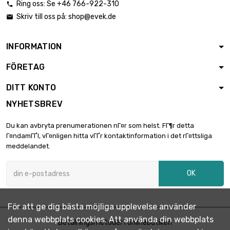
Ring oss: Se +46 766-922-310

Skriv till oss på:
shop@evek.de

INFORMATION
FÖRETAG
DITT KONTO
NYHETSBREV
Du kan avbryta prenumerationen nГ¤r som helst. FГ¶r detta
Г¤ndamГҐl, vГ¤nligen hitta vГҐr kontaktinformation i det rГ¤ttsliga
meddelandet.
OK
För att ge dig bästa möjliga upplevelse använder
denna webbplats cookies. Att använda din webbplats
Betalningsmetoder i onlinebutiken