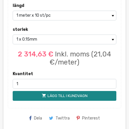
längd
storlek
2 314,63 €
Inkl. moms
(21,04
€/meter)
Kvantitet
shopping_cart
LÄGG TILL I KUNDVAGN
Dela
Twittra
Pinterest