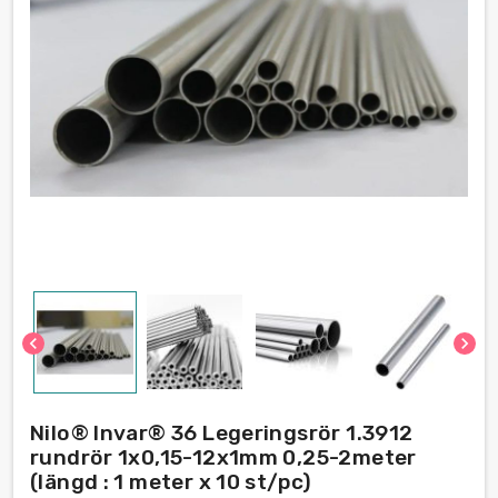
chevron_left
chevron_right
Nilo® Invar® 36 Legeringsrör 1.3912
rundrör 1x0,15-12х1mm 0,25-2meter
(längd : 1 meter x 10 st/pc)