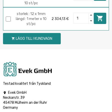
10 st/pc
storlek : 12 x 1mm

längd : 1 meter x 10
2 304,13 €
st/pc
LÄGG TILL I KUNDVAGN

Testad kvalitet från Tyskland
Evek GmbH

Neckarstr. 39
45478 Mülheim an der Ruhr
Germany