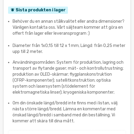
Sista produkten i lager
notifications_active
Behöver du en annan stålkvalitet eller andra dimensioner?
Vänligen kontakta oss. Vårt säljteam kommer att göra en
offert från lager eller leveransprogram :)
Diameter från 1x0,15 till 12 x 1 mm; Längd: från 0,25 meter
upp till 2 meter.
Användningsområden: System för produktion, lagring och
transport av flytande gaser; mät- och kontrollutrustning;
produktion av OLED-skärmar; flygplanskonstruktion
(CFRP-komponenter); satellitkonstruktion; optiska
system och lasersystem (stödelement för
elektromagnetiska linser); kryogeniska komponenter;
Om din önskade längd/bredd inte finns med i listan, välj
nästa större längd/bredd. Lämna en kommentar med
önskad längd/bredd i samband med din beställning. Vi
kommer att skära till dina mått.