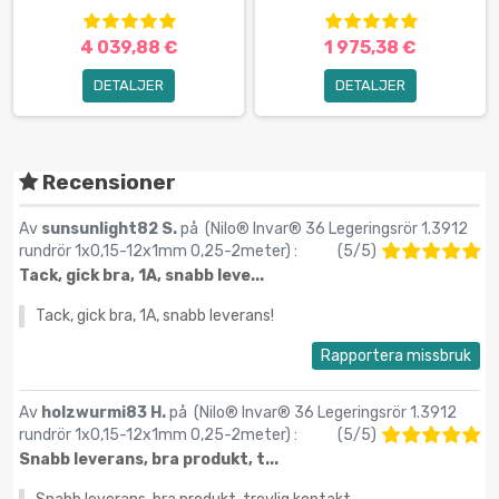
4 039,88 €
1 975,38 €
DETALJER
DETALJER
Recensioner
Av
sunsunlight82 S.
på (
Nilo® Invar® 36 Legeringsrör 1.3912
rundrör 1x0,15-12х1mm 0,25-2meter
) :
(
5
/
5
)
Tack, gick bra, 1A, snabb leve...
Tack, gick bra, 1A, snabb leverans!
Rapportera missbruk
Av
holzwurmi83 H.
på (
Nilo® Invar® 36 Legeringsrör 1.3912
rundrör 1x0,15-12х1mm 0,25-2meter
) :
(
5
/
5
)
Snabb leverans, bra produkt, t...