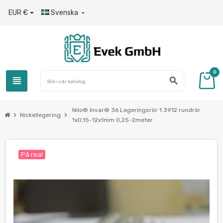
EUR €
Svenska

0
view_headline
search
Nilo® Invar® 36 Legeringsrör 1.3912 rundrör
chevron_right
chevron_right
Nickellegering
1x0,15-12х1mm 0,25-2meter
På rea!