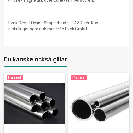
icke-magnetisk över Curie-temperaturen.
Evek GmbH Online Shop erbjuder 1.3912 rör. Köp
nickellegeringar och mer från Evek GmbH.
Du kanske också gillar
På rea!
På rea!