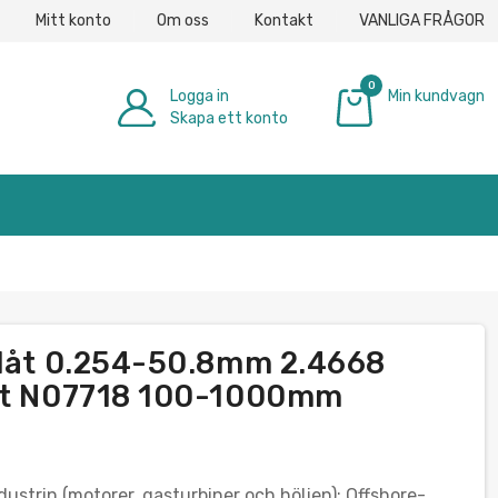
Mitt konto
Om oss
Kontakt
VANLIGA FRÅGOR
0
Logga in
Min kundvagn
Skapa ett konto
0,00 €
plåt 0.254-50.8mm 2.4668
ått N07718 100-1000mm
trin (motorer, gasturbiner och höljen); Offshore-