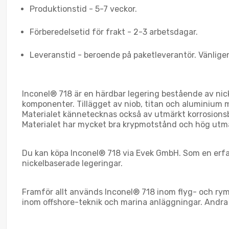
Produktionstid - 5-7 veckor.
Förberedelsetid för frakt - 2-3 arbetsdagar.
Leveranstid - beroende på paketleverantör. Vänlige
Inconel® 718 är en härdbar legering bestående av n
komponenter. Tillägget av niob, titan och aluminium m
Materialet kännetecknas också av utmärkt korrosionsb
Materialet har mycket bra krypmotstånd och hög utmat
Du kan köpa Inconel® 718 via Evek GmbH. Som en erfaren
nickelbaserade legeringar.
Framför allt används Inconel® 718 inom flyg- och rymd
inom offshore-teknik och marina anläggningar. Andr