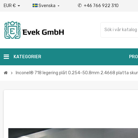
✆
EUR €
Svenska
+46 766 922 310

KATEGORIER
PRO
Inconel® 718 legering plåt 0.254-50.8mm 2.4668 platta s
chevron_right