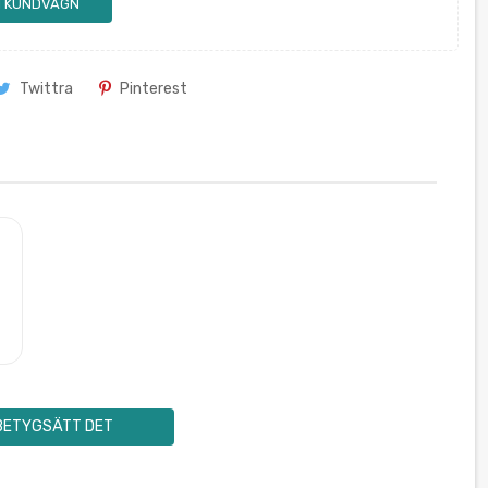
 I KUNDVAGN
Twittra
Pinterest
BETYGSÄTT DET