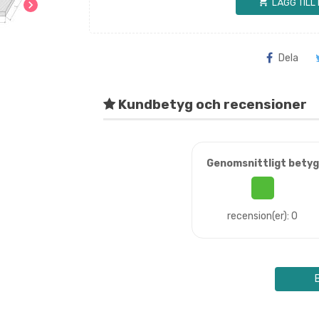
shopping_cart
LÄGG TILL
chevron_right
Dela
Kundbetyg och recensioner
Genomsnittligt betyg
recension(er): 0