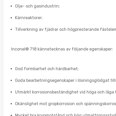
Olje- och gasindustrin;
Kärnreaktorer;
Tillverkning av fjädrar och högpresterande fästele
Inconel® 718 kännetecknas av följande egenskaper:
God formbarhet och härdbarhet;
Goda bearbetningsegenskaper i lösningsglödgat till
Utmärkt korrosionsbeständighet vid höga och låga 
Okänslighet mot gropkorrosion och spänningskorros
Mycket bra krypmotstånd och hög utmattningsstyr