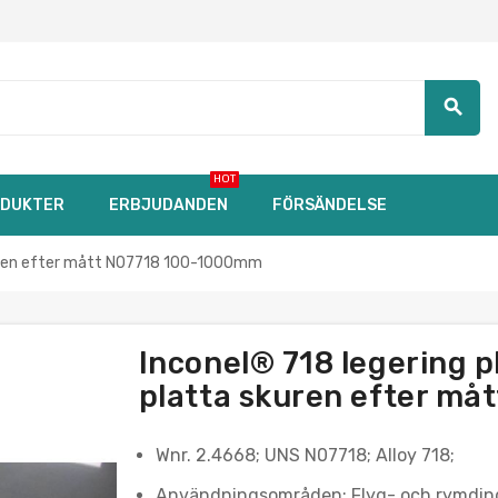
search
HOT
DUKTER
ERBJUDANDEN
FÖRSÄNDELSE
kuren efter mått N07718 100-1000mm
Inconel® 718 legering 
platta skuren efter m
Wnr. 2.4668; UNS N07718; Alloy 718;
Användningsområden: Flyg- och rymdindus