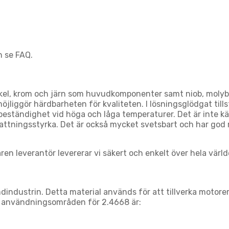
n se FAQ.
ickel, krom och järn som huvudkomponenter samt niob, moly
öjliggör härdbarheten för kvaliteten. I lösningsglödgat till
eständighet vid höga och låga temperaturer. Det är inte kä
tningsstyrka. Det är också mycket svetsbart och har god re
 leverantör levererar vi säkert och enkelt över hela världen
industrin. Detta material används för att tillverka motorer
a användningsområden för 2.4668 är: