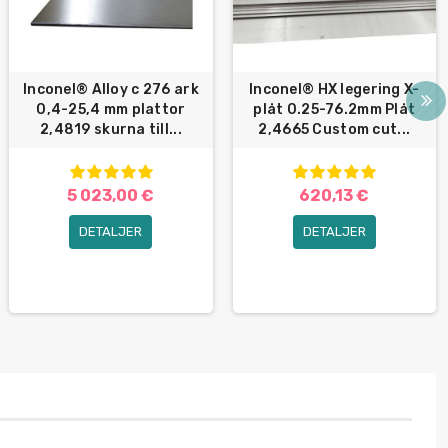
Inconel® Alloy c 276 ark
Inconel® HX legering X-
0,4-25,4 mm plattor
plåt 0.25-76.2mm Plåt
2,4819 skurna till...
2,4665 Custom cut...
5 023,00 €
620,13 €
DETALJER
DETALJER