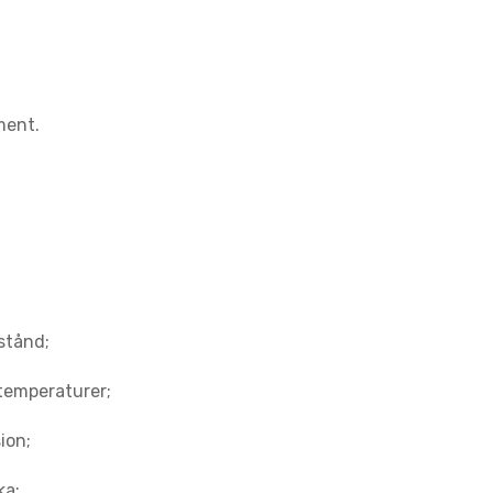
ment.
stånd;
temperaturer;
ion;
ka;