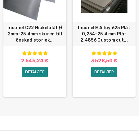
Inconel C22 Nickelplåt Ø
Inconel® Alloy 625 Plåt
2mm-25.4mm skuren till
0,254-25,4 mm Plåt
önskad storlek...
2,4856 Custom cut...
2 545,24 €
3 528,50 €
DETALJER
DETALJER