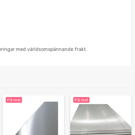
egeringar med världsomspännande frakt.
På rea!
På rea!