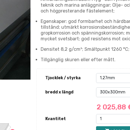
teknik och marina anläggningar; Olje- och
och högpresterande fästelement;
Egenskaper: god formbarhet och härdbar
tillstånd; utmärkt korrosionsbeständigh
gropkorrosion och spänningskorrosion; 
mycket svetsbart; god resistens mot oxida
Densitet 8,2 g/cm³; Smältpunkt 1260 °C;
Tillgänglig skuren eller efter mått.
Tjocklek / styrka
bredd x längd
2 025,88
Kvantitet