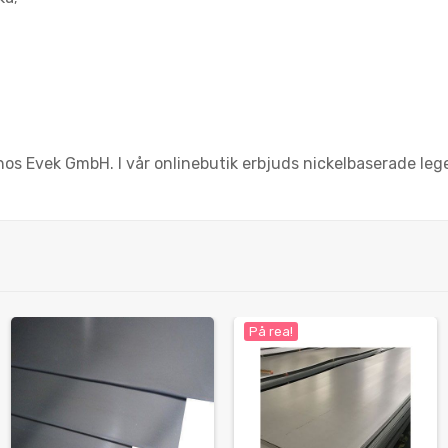
d hos Evek GmbH. I vår onlinebutik erbjuds nickelbaserade l
På rea!