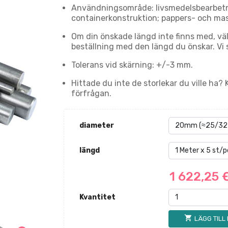
Användningsområde: livsmedelsbearbetni
containerkonstruktion; pappers- och mass
Om din önskade längd inte finns med, vä
beställning med den längd du önskar. Vi 
Tolerans vid skärning: +/-3 mm.
Hittade du inte de storlekar du ville ha?
förfrågan.
diameter
längd
1 622,25 
Kvantitet
shopping_cart
LÄGG TILL