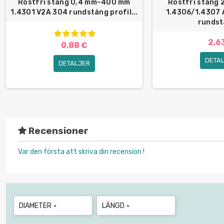
Rostfri stång 0,4 mm–400 mm
Rostfri stång
1.4301 V2A 304 rundstång profil...
1.4306/1.4307 
rundst
2,6
0,88 €
DETA
DETALJER
Recensioner
Var den första att skriva din recension !
DIAMETER
LÄNGD

