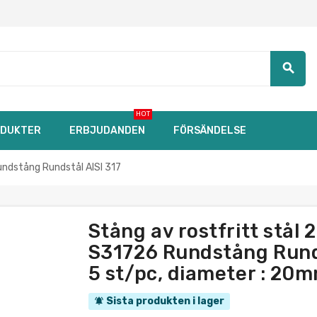
search
HOT
DUKTER
ERBJUDANDEN
FÖRSÄNDELSE
ndstång Rundstål AISI 317
Stång av rostfritt st
S31726 Rundstång Rundst
5 st/pc, diameter : 20
Sista produkten i lager
notifications_active