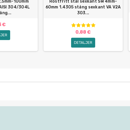
 2,5mm-100mm
Rostfritt stål sexkant SW 4mm-
AISI 304/304L
60mm 1.4305 stång sexkant VA V2A
ång...
303...
3 €
0,88 €
LJER
DETALJER