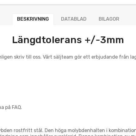
BESKRIVNING
DATABLAD
BILAGOR
Längdtolerans +/-3mm
igen skriv till oss. Vårt säljteam gör ett erbjudande från l
na på FAQ.
ybden rostfritt stål. Den höga molybdenhalten i kombination