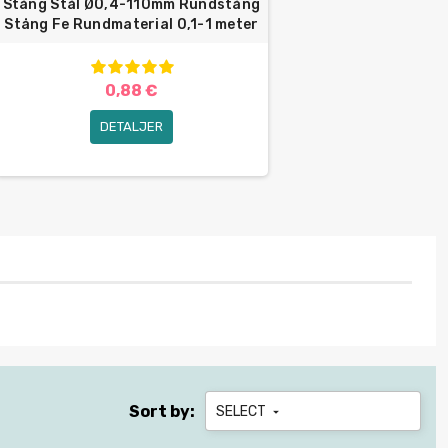
Stång Stål Ø0,4-110mm Rundstång
Stång Fe Rundmaterial 0,1-1 meter
0,88 €
DETALJER
Sort by:
SELECT
