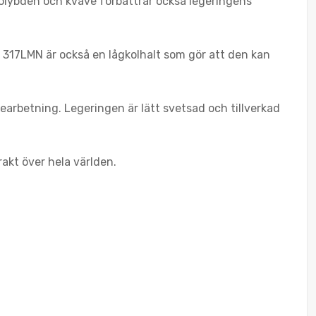
molybden och kväve förbättrar också legeringens
 317LMN är också en lågkolhalt som gör att den kan
arbetning. Legeringen är lätt svetsad och tillverkad
rakt över hela världen.