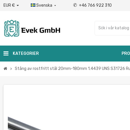
✆
EUR €
Svenska
+46 766 922 310

KATEGORIER
PRO
Stång av rostfritt stål 20mm-180mm 1.4439 UNS S31726 Ru
chevron_right