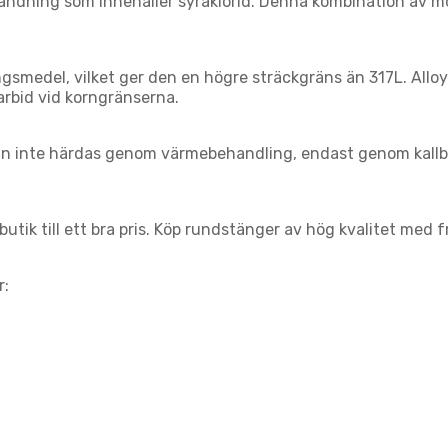
vändning som innehåller syraklorid. Denna kombination av 
gsmedel, vilket ger den en högre sträckgräns än 317L. Alloy
arbid vid korngränserna.
kan inte härdas genom värmebehandling, endast genom kallbe
butik till ett bra pris. Köp rundstänger av hög kvalitet med f
r: