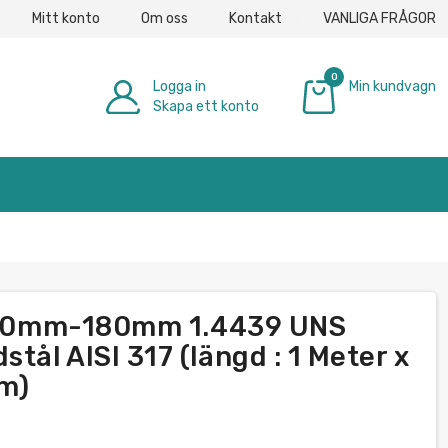
Mitt konto
Om oss
Kontakt
VANLIGA FRÅGOR
0
Logga in
Min kundvagn
Skapa ett konto
0,00 €
ål 20mm-180mm 1.4439 UNS
ål AISI 317 (längd : 1 Meter x
mm)