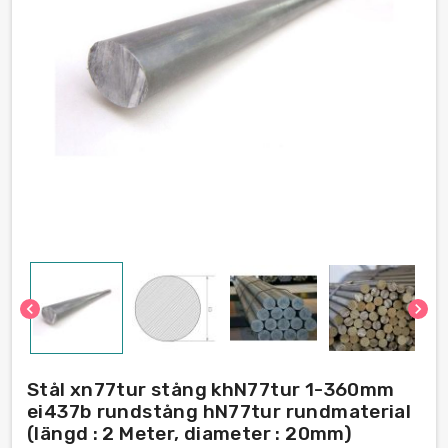
chevron_left
chevron_right
Stål xn77tur stång khN77tur 1-360mm
ei437b rundstång hN77tur rundmaterial
(längd : 2 Meter, diameter : 20mm)