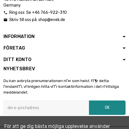
Germany
Ring oss: Se +46 766-922-310

Skriv till oss på:
shop@evek.de

INFORMATION
FÖRETAG
DITT KONTO
NYHETSBREV
Du kan avbryta prenumerationen nГ¤r som helst. FГ¶r detta
Г¤ndamГҐl, vГ¤nligen hitta vГҐr kontaktinformation i det rГ¤ttsliga
meddelandet.
OK
För att ge dig bästa möjliga upplevelse använder