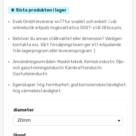
Sista produkten i lager
notifications_active
Evek GmbH levererar xn77tur snabbt och enkelt. I vår
onlinebutik erbjuds högkvalitativa GOST-stål till bra pris.
Behöver du annan stålkvalitet eller dimension? Vänligen
kontakta oss. Vårt försäljningsteam ger ett erbjudande
från lagerprogram eller leveransprogram :)
Användningsområden: Maskinteknik; Kemisk industri; Olje-
och gasutvinningsindustri; Kärnkraftsindustri;
Gasturbinindustri.
Egenskaper: hög formbarhet; god korrosionsbeständighet;
hög värmebeständighet.
diameter
längd