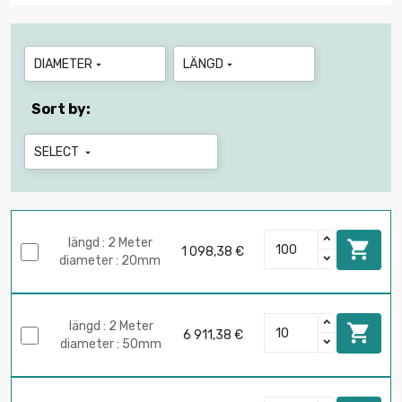
DIAMETER
LÄNGD


Sort by:
SELECT

längd : 2 Meter

1 098,38 €
diameter : 20mm
längd : 2 Meter

6 911,38 €
diameter : 50mm