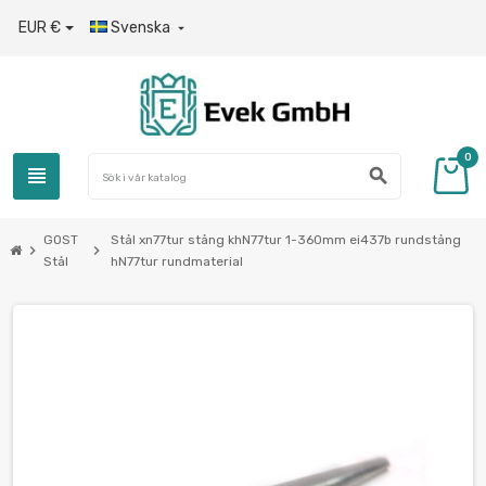
EUR €
Svenska

0
view_headline
search
GOST
Stål xn77tur stång khN77tur 1-360mm ei437b rundstång
chevron_right
chevron_right
Stål
hN77tur rundmaterial