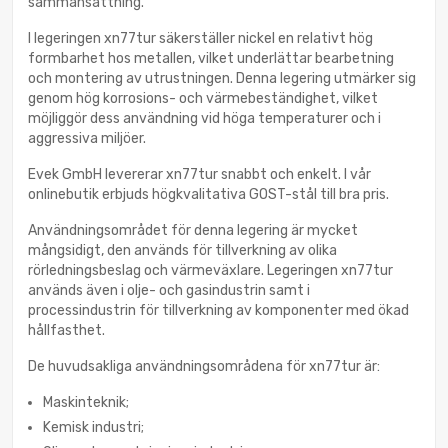
sammansättning.
I legeringen xn77tur säkerställer nickel en relativt hög
formbarhet hos metallen, vilket underlättar bearbetning
och montering av utrustningen. Denna legering utmärker sig
genom hög korrosions- och värmebeständighet, vilket
möjliggör dess användning vid höga temperaturer och i
aggressiva miljöer.
Evek GmbH levererar xn77tur snabbt och enkelt. I vår
onlinebutik erbjuds högkvalitativa GOST-stål till bra pris.
Användningsområdet för denna legering är mycket
mångsidigt, den används för tillverkning av olika
rörledningsbeslag och värmeväxlare. Legeringen xn77tur
används även i olje- och gasindustrin samt i
processindustrin för tillverkning av komponenter med ökad
hållfasthet.
De huvudsakliga användningsområdena för xn77tur är:
Maskinteknik;
Kemisk industri;