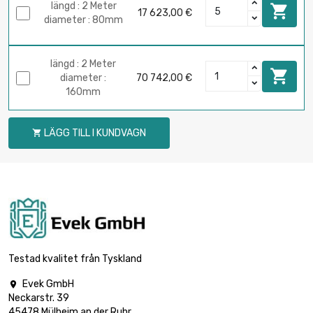
längd : 2 Meter

17 623,00 €
diameter : 80mm
längd : 2 Meter

diameter :
70 742,00 €
160mm
LÄGG TILL I KUNDVAGN

Testad kvalitet från Tyskland
Evek GmbH

Neckarstr. 39
45478 Mülheim an der Ruhr