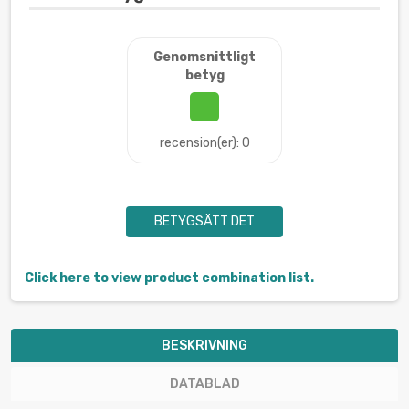
Genomsnittligt
betyg
recension(er): 0
BETYGSÄTT DET
Click here to view product combination list.
BESKRIVNING
DATABLAD