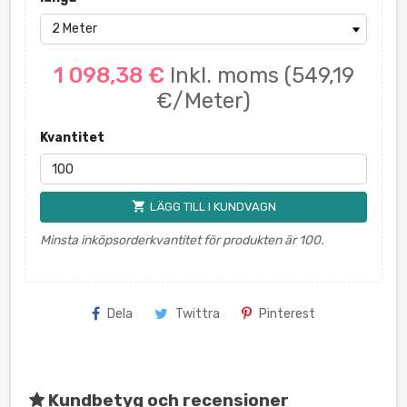
1 098,38 €
Inkl. moms
(549,19
€/Meter)
Kvantitet
shopping_cart
LÄGG TILL I KUNDVAGN
Minsta inköpsorderkvantitet för produkten är 100.
Dela
Twittra
Pinterest
Kundbetyg och recensioner