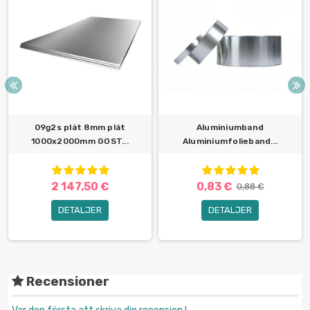
09g2s plåt 8mm plåt
Aluminiumband
1000x2000mm GOST...
Aluminiumfolieband...
2 147,50 €
0,83 €
0,88 €
DETALJER
DETALJER
Recensioner