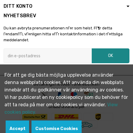
DITT KONTO
NYHETSBREV
Du kan avbryta prenumerationen nГ¤r som helst. FГ¶r detta
Г¤ndamГҐl, vГ¤nligen hitta vГҐr kontaktinformation i det rГ¤ttsliga
meddelandet.
OK
För att ge dig bästa möjliga upplevelse använder
denna webbplats cookies. Att använda din webbplats
Betalningsmetoder i onlinebutiken
innebär att du godkänner vår användning av cookies.
Vi har publicerat en ny cookiepolicy som du behöver för
att ta reda på mer om de cookies vi använder.
View
Snabb leverans per
cookies policy.
Accept
Customise Cookies