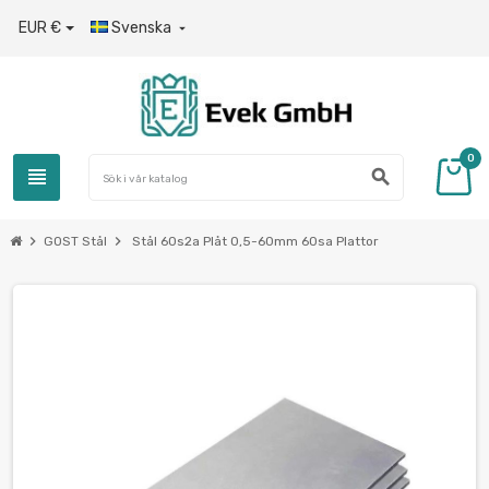
EUR €
Svenska

0
view_headline
search
chevron_right
chevron_right
GOST Stål
Stål 60s2a Plåt 0,5-60mm 60sa Plattor