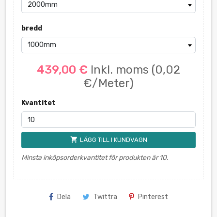
bredd
439,00 €
Inkl. moms
(0,02
€/Meter)
Kvantitet
shopping_cart
LÄGG TILL I KUNDVAGN
Minsta inköpsorderkvantitet för produkten är 10.
Dela
Twittra
Pinterest