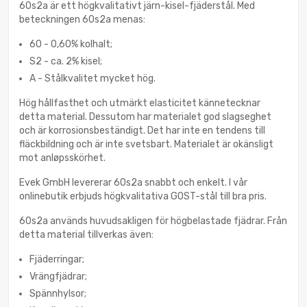
60s2a är ett högkvalitativt järn-kisel-fjäderstål. Med
beteckningen 60s2a menas:
60 - 0,60% kolhalt;
S2 - ca. 2% kisel;
A - Stålkvalitet mycket hög.
Hög hållfasthet och utmärkt elasticitet kännetecknar
detta material. Dessutom har materialet god slagseghet
och är korrosionsbeständigt. Det har inte en tendens till
fläckbildning och är inte svetsbart. Materialet är okänsligt
mot anløpsskörhet.
Evek GmbH levererar 60s2a snabbt och enkelt. I vår
onlinebutik erbjuds högkvalitativa GOST-stål till bra pris.
60s2a används huvudsakligen för högbelastade fjädrar. Från
detta material tillverkas även:
Fjäderringar;
Vrängfjädrar;
Spännhylsor;