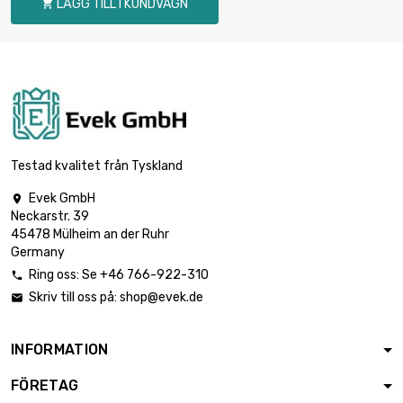
LÄGG TILL I KUNDVAGN

Testad kvalitet från Tyskland
Evek GmbH

Neckarstr. 39
45478 Mülheim an der Ruhr
Germany
Ring oss: Se +46 766-922-310

Skriv till oss på:
shop@evek.de

INFORMATION
FÖRETAG