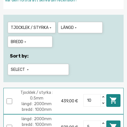
Var den första att skriva din recension !
TJOCKLEK / STYRKA
LÄNGD


BREDD

Sort by:
SELECT

Tjocklek / styrka :
0.5mm

439,00 €
längd : 2000mm
bredd : 1000mm
längd : 2000mm
bredd : 1000mm
