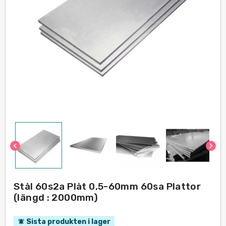
chevron_left
chevron_right
Stål 60s2a Plåt 0,5-60mm 60sa Plattor
(längd : 2000mm)
Sista produkten i lager
notifications_active