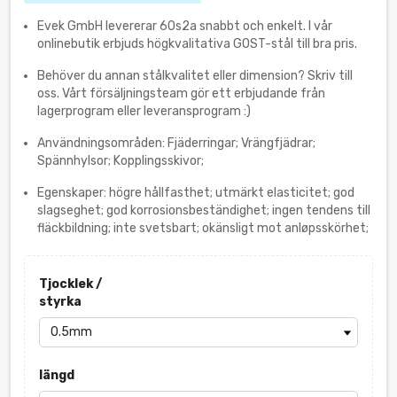
Evek GmbH levererar 60s2a snabbt och enkelt. I vår
onlinebutik erbjuds högkvalitativa GOST-stål till bra pris.
Behöver du annan stålkvalitet eller dimension? Skriv till
oss. Vårt försäljningsteam gör ett erbjudande från
lagerprogram eller leveransprogram :)
Användningsområden: Fjäderringar; Vrängfjädrar;
Spännhylsor; Kopplingsskivor;
Egenskaper: högre hållfasthet; utmärkt elasticitet; god
slagseghet; god korrosionsbeständighet; ingen tendens till
fläckbildning; inte svetsbart; okänsligt mot anløpsskörhet;
Tjocklek /
styrka
längd