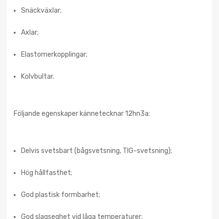
Snäckväxlar;
Axlar;
Elastomerkopplingar;
Kolvbultar.
Följande egenskaper kännetecknar 12hn3a:
Delvis svetsbart (bågsvetsning, TIG-svetsning);
Hög hållfasthet;
God plastisk formbarhet;
God slagseghet vid låga temperaturer;