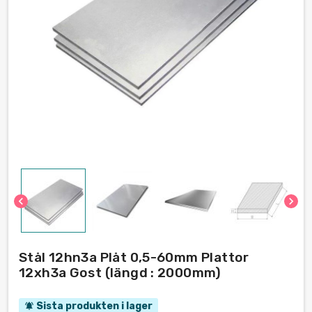
chevron_left
chevron_right
Stål 12hn3a Plåt 0,5-60mm Plattor
12xh3a Gost (längd : 2000mm)
Sista produkten i lager
notifications_active