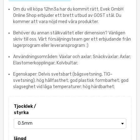
Om du vill köpa 12hn3a har du kommit rätt. Evek GmbH
Online Shop erbjuder ett brett utbud av GOST stål. Du
kommer att vara nöjd med våra produkter.
Behöver du annan stålkvalitet eller dimension? Vänligen
skriv till oss. Vårt försäljningsteam ger ett erbjudande från
lagerprogram eller leveransprogram :)
Användningsområden: Växlar och axlar; Snäckväxlar; Axlar;
Elastomerkopplingar; Kolvbultar;
Egenskaper: Delvis svetsbart (bågsvetsning, TIG-
svetsning); hög hållfasthet; god plastisk formbarhet; god
slagseghet vid låga temperaturer; hög härdbarhet;
Tjocklek /
styrka
längd