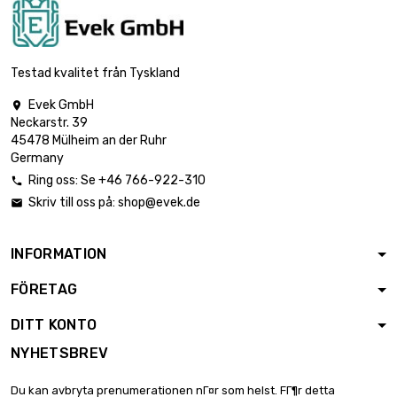
Testad kvalitet från Tyskland
Evek GmbH

Neckarstr. 39
45478 Mülheim an der Ruhr
Germany
Ring oss: Se +46 766-922-310

Skriv till oss på:
shop@evek.de

INFORMATION
FÖRETAG
DITT KONTO
NYHETSBREV
Du kan avbryta prenumerationen nГ¤r som helst. FГ¶r detta