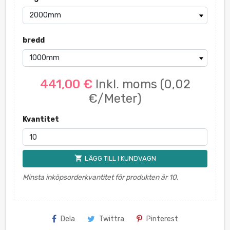
bredd
441,00 €
Inkl. moms
(0,02
€/Meter)
Kvantitet
shopping_cart
LÄGG TILL I KUNDVAGN
Minsta inköpsorderkvantitet för produkten är 10.
Dela
Twittra
Pinterest