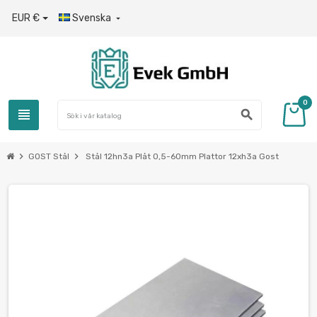
EUR €
Svenska

0
view_headline
search
chevron_right
chevron_right
GOST Stål
Stål 12hn3a Plåt 0,5-60mm Plattor 12xh3a Gost