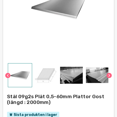
chevron_left
chevron_right
Stål 09g2s Plåt 0,5-60mm Plattor Gost
(längd : 2000mm)
Sista produkten i lager
notifications_active