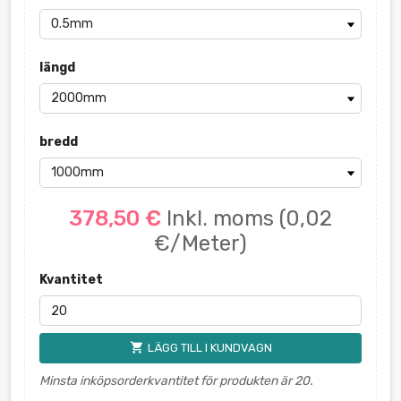
längd
bredd
378,50 €
Inkl. moms
(0,02
€/Meter)
Kvantitet
shopping_cart
LÄGG TILL I KUNDVAGN
Minsta inköpsorderkvantitet för produkten är 20.