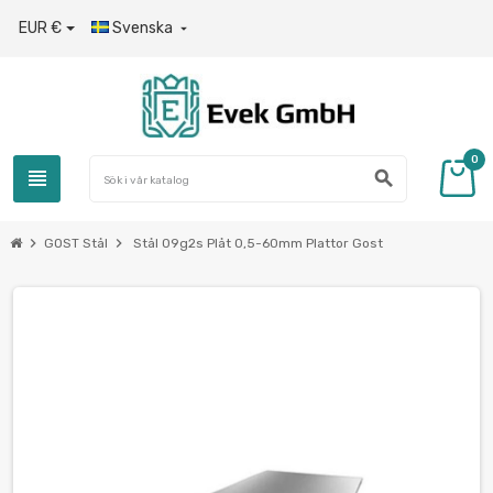
EUR €
Svenska

0
view_headline
search
chevron_right
chevron_right
GOST Stål
Stål 09g2s Plåt 0,5-60mm Plattor Gost