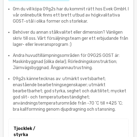
Om du vill köpa 09g2s har du kommit rätt hos Evek GmbH. I
vår onlinebutik finns ett brett utbud av högkvalitativa
GOST-stål i olika former och storlekar.
Behöver du annan stålkvalitet eller dimension? Vänligen
skriv till oss. Vårt försäljningsteam ger ett erbjudande från
lager- eller leveransprogram :)
Andra huvudtillämpningsområden för 09G2S GOST är:
Maskinbyggnad (olika delar); Rörledningskonstruktion;
Järnvägsbyggnad; Ångpannautrustning.
09g2s kännetecknas av: utmärkt svetsbarhet;
enastående bearbetningsegenskaper; utmärkt
bearbetbarhet; god styrka, seghet och duktilitet; mycket
god slit- och temperaturbeständighet;
användningstemperaturområde från -70 ˚С till +425 ˚С;
bra kallformning genom djupdragning och stansning.
Tjocklek /
styrka