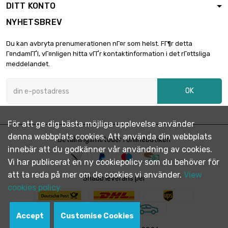
DITT KONTO
NYHETSBREV
Du kan avbryta prenumerationen nГ¤r som helst. FГ¶r detta
Г¤ndamГҐl, vГ¤nligen hitta vГҐr kontaktinformation i det rГ¤ttsliga
meddelandet.
OK
För att ge dig bästa möjliga upplevelse använder
denna webbplats cookies. Att använda din webbplats
Betalningsmetoder i onlinebutiken
innebär att du godkänner vår användning av cookies.
Vi har publicerat en ny cookiepolicy som du behöver för
att ta reda på mer om de cookies vi använder.
View
Snabb leverans per
cookies policy.
Accept
Customise Cookies