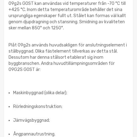
09g2s GOST kan användas vid temperaturer från -70 °C till
+425 °C. Inom detta temperaturområde behåller det sina
ursprungliga egenskaper fullt ut. Stålet kan formas väl kallt
genom djupdragning och stansning. Smidning av kvaliteten
sker mellan 850° och 1250°.
Plåt 09g2s används huvudsakligen för anslutningselement i
stålbyggnad. Olika fästelement tillverkas av detta stål.
Dessutom har denna stålsort etablerat sig inom
byggbranschen. Andra huvudtillämpningsområden för
09G2S GOST är:
Maskinbyggnad (olika delar);
Rörledningskonstruktion;
Järnvägsbyggnad;
Ångpannautrustning.