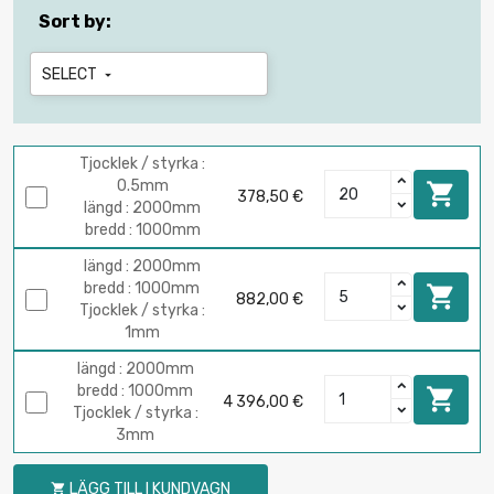
Sort by:
SELECT

Tjocklek / styrka :
0.5mm

378,50 €
längd : 2000mm
bredd : 1000mm
längd : 2000mm
bredd : 1000mm

882,00 €
Tjocklek / styrka :
1mm
längd : 2000mm
bredd : 1000mm

4 396,00 €
Tjocklek / styrka :
3mm
LÄGG TILL I KUNDVAGN
