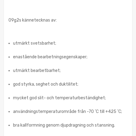
09g2s kännetecknas av:
utmärkt svetsbarhet;
enastående bearbetningsegenskaper;
utmärkt bearbetbarhet;
god styrka, seghet och duktilitet;
mycket god slit- och temperaturbeständighet;
användningstemperaturområde från -70 ˚С till +425 ˚С;
bra kallformning genom djupdragning och stansning.