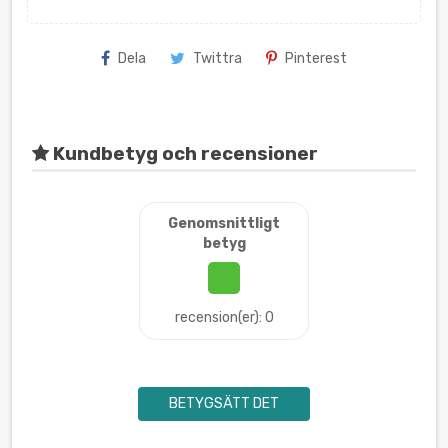
Dela
Twittra
Pinterest
Kundbetyg och recensioner
Genomsnittligt
betyg
recension(er): 0
BETYGSÄTT DET