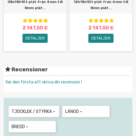
08x18h10t plåt från 4mm till
12h18n10t plåt från 4mm till
8mm plåt...
8mm plåt...
2 147,50 €
2 147,50 €
DETALJER
DETALJER
Recensioner
Var den första att skriva din recension !
TJOCKLEK / STYRKA
LÄNGD


BREDD
