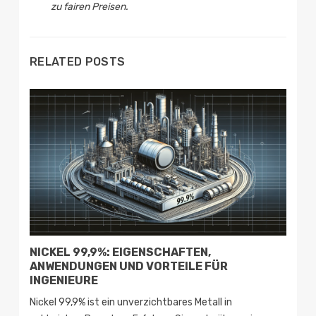
zu fairen Preisen.
RELATED POSTS
NICKEL 99,9%: EIGENSCHAFTEN,
A
ANWENDUNGEN UND VORTEILE FÜR
E
INGENIEURE
B
Nickel 99,9% ist ein unverzichtbares Metall in
E