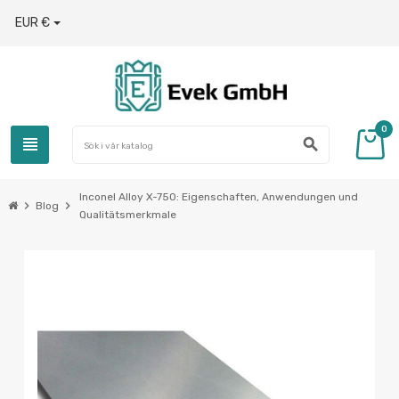
EUR €
0
view_headline
search
Inconel Alloy X-750: Eigenschaften, Anwendungen und
chevron_right
chevron_right
Blog
Qualitätsmerkmale