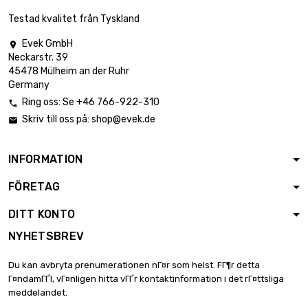
Testad kvalitet från Tyskland
Evek GmbH

Neckarstr. 39
45478 Mülheim an der Ruhr
Germany
Ring oss: Se +46 766-922-310

Skriv till oss på:
shop@evek.de

INFORMATION
FÖRETAG
DITT KONTO
NYHETSBREV
Du kan avbryta prenumerationen nГ¤r som helst. FГ¶r detta
Г¤ndamГҐl, vГ¤nligen hitta vГҐr kontaktinformation i det rГ¤ttsliga
meddelandet.